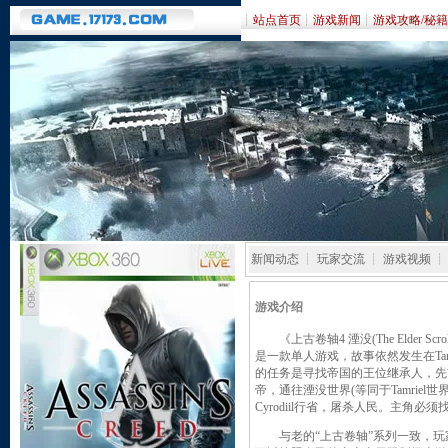
┊
站点首页
┊
游戏新闻
┊
游戏攻略/秘籍
新闻动态 ┊ 玩家交流 ┊ 游戏视频 ┊
游戏介绍
《上古卷轴4 湮没(The Elder Scro
是一款单人游戏，故事依然发生在Tamr
的任务是寻找帝国的王位继承人，先
帝，通往湮没世界(等同于Tamrie
Cyrodiil行省，屠杀人民。主角
与老的“上古卷轴”系列一致，玩