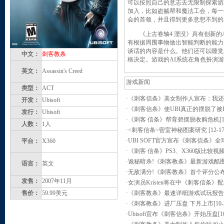
可以按照自己的意志去无限制探索游
加入，比如盗贼帮和魔法工会，每一
会的首领，并且得到更多意想不到的
《上古卷轴4 湮没》具有创新的AI系统
有根据周围事物做出智能判断的能力
谈话的内容是什么。他们还可以睡觉
中文：
刺客教条
格决定。游戏的AI系统在角色扮演
英文：
Assassin's Creed
游戏新闻
类型：
ACT
·
《刺客信条》美女制作人宣布：我还
开发：
Ubisoft
·
《刺客信条》使UBI真正的摆脱了被
发行：
Ubisoft
·
《刺客 信条》帮育碧摆脱收购危机
[
人数：
1人
·
<刺客信条>密室神秘图案研究
[12-17
·
UBI SOFT官方宣布《刺客信条》全
平台：
X360
·
《刺客 信条》PS3、X360版比较视
·
诡秘暗杀!《刺客教条》最新游戏酷
语言：
英文
·
无敌满分!《刺客教条》首个评分公
发售：
2007年11月
·
女演员Kristen将在中《刺客信条》
售价：
59.99美元
·
《刺客教条》最速详细游戏试玩报告
·
《刺客教条》进厂压盘 下月上市
[10-
·
Ubisoft宣布《刺客信条》开始压盘
[1