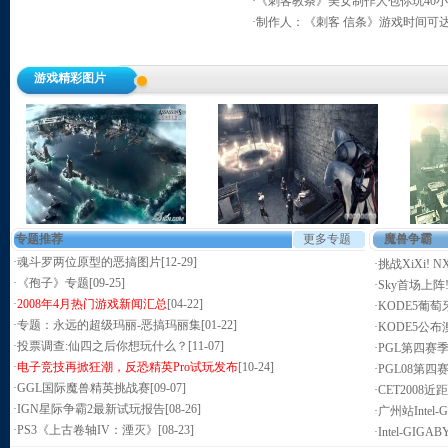
·
《刺客教条》美女制作人包你玩40
·
制作人：《刺客 信条》游戏时间可达
游戏精彩图片
专题推荐
更多专题
魔兽争霸
·
魂斗罗两位原型的恶搞图片
[12-29]
·
挑战XiXi!
·
《孢子》专题
[09-25]
·
Sky首场上阵
·
2008年4月热门游戏新闻汇总
[04-22]
·
KODE5葡
·
专题：永远的超级玛丽-恶搞玛丽集
[01-22]
·
KODE5公
·
投票调查:仙四之后你想玩什么？
[11-07]
·
PGL第四赛
·
电子竞技再掀狂潮，反恐精英Pro试玩发布
[10-24]
·
PGL08第
·
GGL国际魔兽精英挑战赛
[09-07]
·
CET2008
·
IGN星际争霸2最新试玩报告
[08-26]
·
广州站Intel
·
PS3《上古卷轴IV：湮灭》
[08-23]
·
Intel-GI