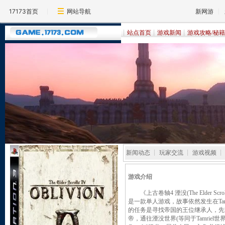
17173首页
网站导航
新网游
┊
站点首页
┊
游戏新闻
┊
游戏攻略/秘籍
新闻动态 ┊ 玩家交流 ┊ 游戏视频 
游戏介绍
《上古卷轴4 湮没(The Elder Scro
是一款单人游戏，故事依然发生在Tamr
的任务是寻找帝国的王位继承人，先
帝，通往湮没世界(等同于Tamrie