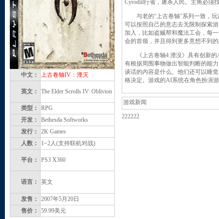
Cyrodiil行省，屠杀人民。主角
与老的“上古卷轴”系列一致，玩
可以按照自己的意志去无限制探索游
加入，比如盗贼帮和魔法工会，每一
会的首领，并且得到更多意想不到的
《上古卷轴4 湮没》具有创新的AI系统
有根据周围事物做出智能判断的能力
谈话的内容是什么。他们还可以睡觉
中文：
上古卷轴IV：湮灭
格决定。游戏的AI系统在角色扮演
英文：
The Elder Scrolls IV: Oblivion
游戏新闻
类型：
RPG
222222
开发：
Bethesda Softworks
发行：
2K Games
人数：
1~2人(支持联机对战)
平台：
PS3
X360
语言：
英文
发售：
2007年5月20日
售价：
59.99美元