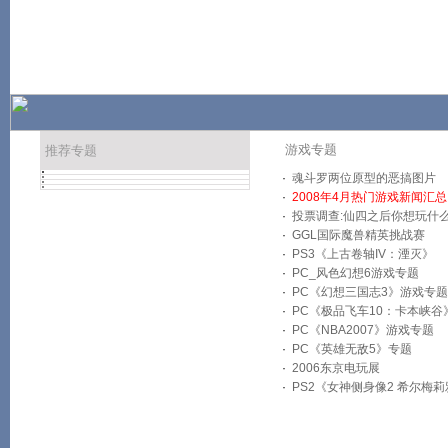
游戏专题
推荐专题
·
魂斗罗两位原型的恶搞图片
·
2008年4月热门游戏新闻汇总
·
投票调查:仙四之后你想玩什
·
GGL国际魔兽精英挑战赛
·
PS3《上古卷轴IV：湮灭》
·
PC_风色幻想6游戏专题
·
PC《幻想三国志3》游戏专题
·
PC《极品飞车10：卡本峡谷
·
PC《NBA2007》游戏专题
·
PC《英雄无敌5》专题
·
2006东京电玩展
·
PS2《女神侧身像2 希尔梅莉