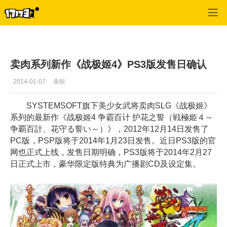
单机站
>
单机首页新闻
>
正文
卖肉系列新作《战极姬4》PS3版发售日确认
2014-01-07
杀软
SYSTEMSOFT旗下美少女武将卖肉SLG《战极姬》
系列的最新作《战极姬4 争霸百计 护花之誓（戦極姫４～
争覇百計、花守る誓い～）》，2012年12月14日发售了
PC版，PSP版将于2014年1月23日发售。近日PS3版的官
网也正式上线，发售日期明确，PS3版将于2014年2月27
日正式上市，豪华限定版特典为广播剧CD及设定集。