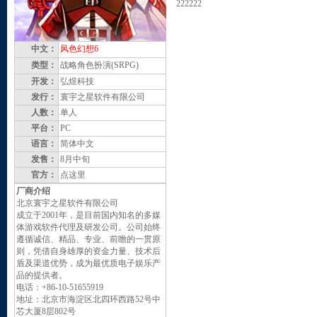
222222
中文：
风色幻想6
类型：
战略角色扮演(SRPG)
开发：
弘煜科技
发行：
寰宇之星软件有限公司
人数：
单人
平台：
PC
语言：
简体中文
发售：
8月中旬
官方：
点这里
厂商介绍
北京寰宇之星软件有限公司
成立于2001年，是目前国内知名的多媒
体游戏软件代理及研发公司。公司始终
遵循诚信、精品、专业、前瞻的一贯原
则，凭借自身雄厚的资金力量、技术后
盾及渠道优势，成为最优质电子娱乐产
品的提供者。
电话：+86-10-51655919
地址：北京市海淀区北四环西路52号中
芯大厦8层802号