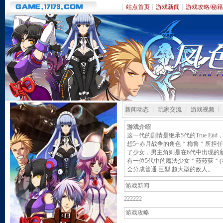
┊
站点首页
┊
游戏新闻
┊
游戏攻略/秘籍
新闻动态 ┊ 玩家交流 ┊ 游戏视频 ┊
游戏介绍
这一代的剧情是继承5代的True E
想5~赤月战争的角色＂梅鲁＂所担
了少女，男主角则是在6代中出现的
有一位5代中的魔法少女＂菈菈荻＂
会分成普通.巨型.超大型的敌人
游戏新闻
222222
游戏攻略