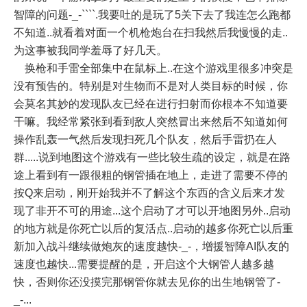
智障的问题-_-````.我要吐的是玩了5关下去了我连怎么跑都
不知道..就看着对面一个机枪炮台在扫我然后我慢慢的走..
为这事被我同学羞辱了好几天。
换枪和手雷全部集中在鼠标上..在这个游戏里很多冲突是
没有预告的。特别是对生物而不是对人类目标的时候，你
会莫名其妙的发现队友已经在进行扫射而你根本不知道要
干嘛。我经常紧张到看到敌人突然冒出来然后不知道如何
操作乱轰一气然后发现扫死几个队友，然后手雷扔在人
群.....说到地图这个游戏有一些比较生疏的设定，就是在路
途上看到有一跟很粗的钢管插在地上，走进了需要不停的
按Q来启动，刚开始我并不了解这个东西的含义后来才发
现了非开不可的用途...这个启动了才可以开地图另外..启动
的地方就是你死亡以后的复活点..启动的越多你死亡以后重
新加入战斗继续做炮灰的速度越快-_-，增援智障AI队友的
速度也越快...需要提醒的是，开启这个大钢管人越多越
快，否则你还没摸完那钢管你就去见你的出生地钢管了-
_-...