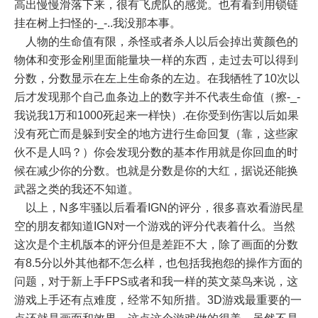
高出慢慢滑落下来，很有飞虎队的感觉。也有看到用锁链
挂在树上扫怪的-_-..我没那本事。
人物的生命值有限，杀怪或者杀人以后会掉出黄颜色的
物体和变形金刚里面能量块一样的东西，走过去可以得到
分数，分数显示在左上生命条的左边。在我牺牲了10次以
后才发现那个自己血条边上的数字并不代表生命值（擦-_-
我说我1万和1000死起来一样快）.在你受到伤害以后如果
没有死亡而是躲到安全的地方进行生命回复（靠，这些家
伙不是人吗？）你会发现分数的基本作用就是你回血的时
候在减少你的分数。也就是分数是你的大红，据说还能换
武器之类的我还不知道。
以上，N多牢骚以后看看IGN的评分，很多喜欢看游民星
空的朋友都知道IGN对一个游戏的评分代表着什么。当然
这次是个主机版本的评分但是差距不大，除了画面的分数
有8.5分以外其他都不怎么样，也包括我抱怨的操作方面的
问题，对于新上手FPS或者和我一样的英文菜鸟来说，这
游戏上手还有点难度，经常不知所措。3D游戏最重要的一