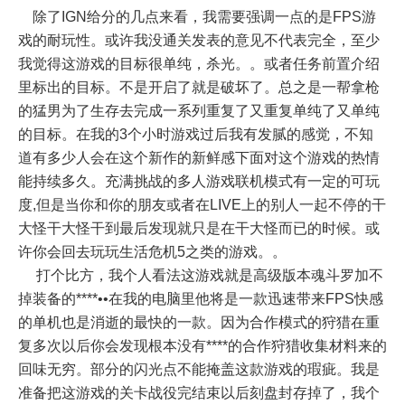
除了IGN给分的几点来看，我需要强调一点的是FPS游
戏的耐玩性。或许我没通关发表的意见不代表完全，至少
我觉得这游戏的目标很单纯，杀光。。或者任务前置介绍
里标出的目标。不是开启了就是破坏了。总之是一帮拿枪
的猛男为了生存去完成一系列重复了又重复单纯了又单纯
的目标。在我的3个小时游戏过后我有发腻的感觉，不知
道有多少人会在这个新作的新鲜感下面对这个游戏的热情
能持续多久。充满挑战的多人游戏联机模式有一定的可玩
度,但是当你和你的朋友或者在LIVE上的别人一起不停的干
大怪干大怪干到最后发现就只是在干大怪而已的时候。或
许你会回去玩玩生活危机5之类的游戏。。
打个比方，我个人看法这游戏就是高级版本魂斗罗加不
掉装备的****••在我的电脑里他将是一款迅速带来FPS快感
的单机也是消逝的最快的一款。因为合作模式的狩猎在重
复多次以后你会发现根本没有****的合作狩猎收集材料来的
回味无穷。部分的闪光点不能掩盖这款游戏的瑕疵。我是
准备把这游戏的关卡战役完结束以后刻盘封存掉了，我个