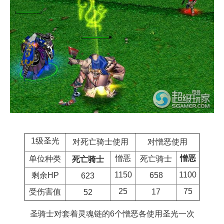
1级圣光
对憎恶使用
对死亡骑士使用
憎恶
憎恶
单位种类
死亡骑士
死亡骑士
1100
1150
剩余HP
658
623
75
25
受伤害值
17
52
圣骑士对套着灵魂链的6个憎恶各使用圣光一次