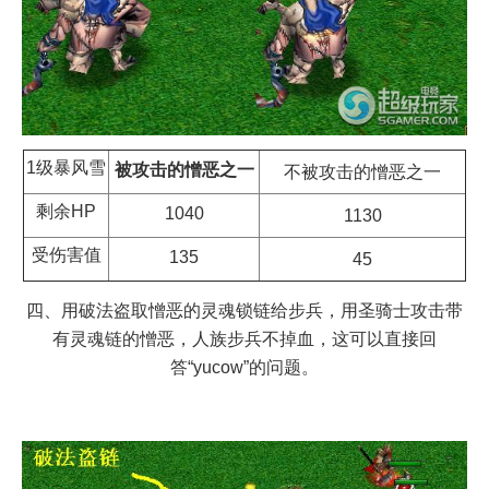
1级暴风雪
被攻击的憎恶之一
不被攻击的憎恶之一
剩余HP
1040
1130
受伤害值
135
45
四、用破法盗取憎恶的灵魂锁链给步兵，用圣骑士攻击带
有灵魂链的憎恶，人族步兵不掉血，这可以直接回
答“yucow”的问题。