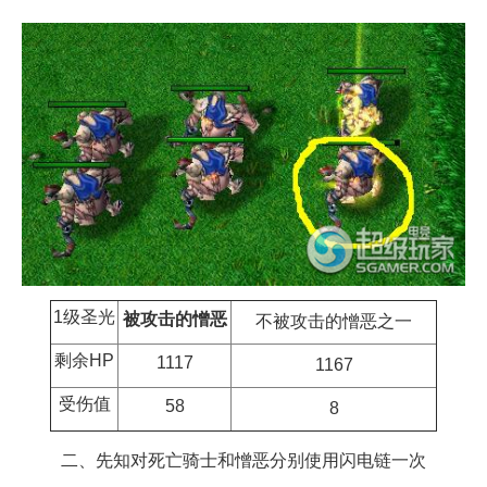
1级圣光
被攻击的憎恶
不被攻击的憎恶之一
剩余HP
1117
1167
受伤值
58
8
二、先知对死亡骑士和憎恶分别使用闪电链一次