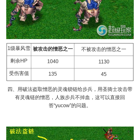
1级暴风雪
被攻击的憎恶之一
不被攻击的憎恶之一
剩余HP
1040
1130
受伤害值
135
45
四、用破法盗取憎恶的灵魂锁链给步兵，用圣骑士攻击带
有灵魂链的憎恶，人族步兵不掉血，这可以直接回
答“yucow”的问题。