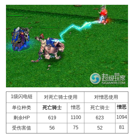
1级闪电链
对憎恶使用
对死亡骑士使用
憎恶
憎恶
死亡骑士
单位种类
死亡骑士
1094
1100
619
剩余HP
623
81
75
56
受伤害值
52