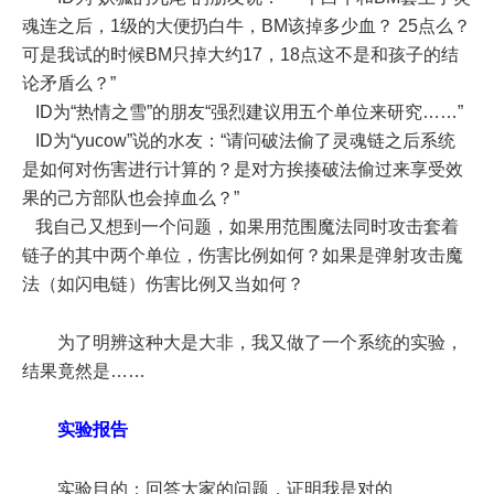
魂连之后，1级的大便扔白牛，BM该掉多少血？ 25点么？
可是我试的时候BM只掉大约17，18点这不是和孩子的结
论矛盾么？”
ID为“热情之雪”的朋友“强烈建议用五个单位来研究……”
ID为“yucow”说的水友：“请问破法偷了灵魂链之后系统
是如何对伤害进行计算的？是对方挨揍破法偷过来享受效
果的己方部队也会掉血么？”
我自己又想到一个问题，如果用范围魔法同时攻击套着
链子的其中两个单位，伤害比例如何？如果是弹射攻击魔
法（如闪电链）伤害比例又当如何？
为了明辨这种大是大非，我又做了一个系统的实验，
结果竟然是……
实验报告
实验目的：回答大家的问题，证明我是对的