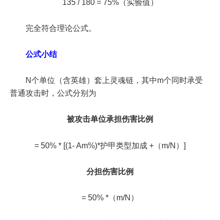
135 / 180 = 75%（实验值）
完全符合理论公式。
公式小结
N个单位（含英雄）套上灵魂链，其中m个同时承受
普通攻击时，公式分别为
被攻击单位承担伤害比例
= 50% * [(1- Am%)*护甲类型加成 +（m/N）]
分担伤害比例
= 50% *（m/N）