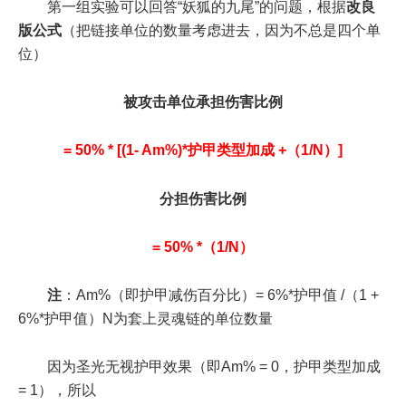
第一组实验可以回答“妖狐的九尾”的问题，根据
改良
版公式
（把链接单位的数量考虑进去，因为不总是四个单
位）
被攻击单位承担伤害比例
= 50% * [(1- Am%)*护甲类型加成 +（1/N）]
分担伤害比例
= 50% *（1/N）
注
：Am%（即护甲减伤百分比）= 6%*护甲值 /（1 +
6%*护甲值）N为套上灵魂链的单位数量
因为圣光无视护甲效果（即Am% = 0，护甲类型加成
= 1），所以