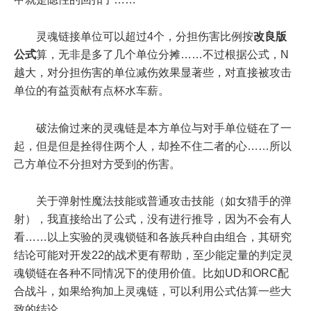
灵魂链接单位可以超过4个，分担伤害比例按
改良版
公式
算，无非是多了几个单位分摊……不过根据公式，N
越大，对分担伤害的单位减伤效果显著些，对直接被攻击
单位的有益贡献有点杯水车薪。
破法偷过来的灵魂链是本方单位与对手单位链在了一
起，但是但是拴得住两个人，却拴不住二者的心……所以
己方单位不分担对方受到的伤害。
关于弹射性魔法技能或普通攻击技能（如女猎手的弹
射），我直接给出了公式，没有进行推导，因为不会有人
看……以上实验的灵魂锁链和各族兵种自由组合，其研究
结论可能对开发22的战术更有帮助，至少能定量的判定灵
魂锁链在各种不同情况下的使用价值。比如UD和ORC配
合战斗，如果给狗加上灵魂链，可以利用公式估算一些大
致的结论。