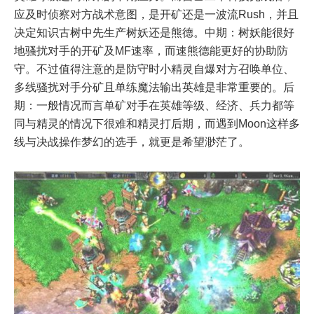
应及时侦察对方战术意图，是开矿还是一波流Rush，并且
决定知识古树中先生产树妖还是熊德。中期：树妖能很好
地骚扰对手的开矿及MF速率，而速熊德能更好的协助防
守。不过值得注意的是防守时小精灵自爆对方召唤单位、
多线骚扰对手分矿且单练魔法输出英雄是非常重要的。后
期：一般情况而言单矿对手在英雄等级、经济、兵力都等
同与精灵的情况下很难和精灵打后期，而遇到Moon这样多
线与决战操作梦幻的选手，就更是希望渺茫了。