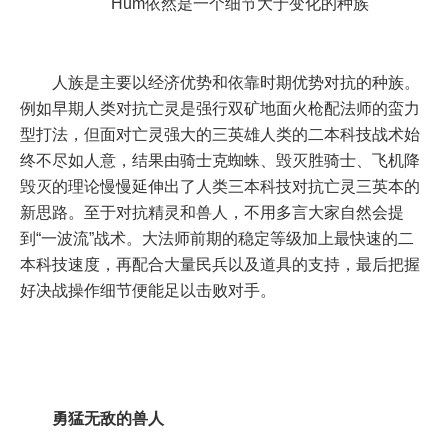
Hum依然是一个细节大于变化的种族
人族是主要以经济优势和依靠时期优势对抗的种族。
例如早期人类对抗亡灵是强行双矿地面火枪配法师的蛮力
型打法，但面对亡灵强大的三英雄人类的二本科技战术始
终不尽如人意，结果由骑士克蜘蛛、毁灭胜骑士、飞机降
毁灭的理论慢慢延伸出了人类三本科技对抗亡灵三英本的
新思路。至于对抗精灵和兽人，不用多言大家自然会提
到“一波流”战术。大法师前期的稳定等级加上最快速的二
本科技速度，再配合大量民兵以及道具的支持，最后把握
好决战操作细节便能足以击败对手。
勇猛无敌的兽人