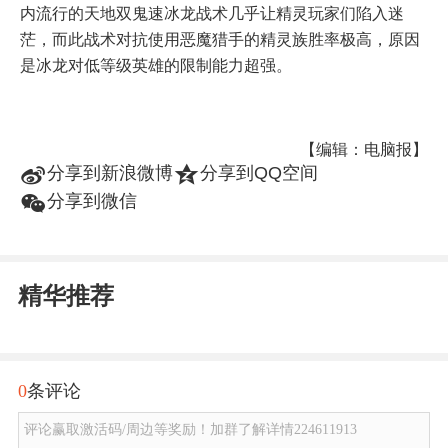
内流行的天地双鬼速冰龙战术几乎让精灵玩家们陷入迷
茫，而此战术对抗使用恶魔猎手的精灵族胜率极高，原因
是冰龙对低等级英雄的限制能力超强。
【编辑：电脑报】
t
z
分享到新浪微博
分享到QQ空间
w
分享到微信
精华推荐
0
条评论
评论赢取激活码/周边等奖励！加群了解详情224611913