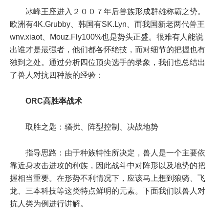
冰峰王座进入２００７年后兽族形成群雄称霸之势。
欧洲有4K.Grubby、韩国有SK.Lyn、而我国新老两代兽王
wnv.xiaot、Mouz.Fly100%也是势头正盛。很难有人能说
出谁才是最强者，他们都各怀绝技，而对细节的把握也有
独到之处。通过分析四位顶尖选手的录象，我们也总结出
了兽人对抗四种族的经验：
ORC高胜率战术
取胜之匙：骚扰、阵型控制、决战地势
指导思路：由于种族特性所决定，兽人是一个主要依
靠近身攻击进攻的种族，因此战斗中对阵形以及地势的把
握相当重要。在形势不利情况下，应该马上想到狼骑、飞
龙、三本科技等这类特点鲜明的元素。下面我们以兽人对
抗人类为例进行讲解。