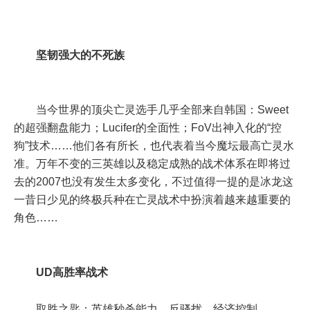
坚韧强大的不死族
当今世界的顶尖亡灵选手几乎全部来自韩国：Sweet
的超强翻盘能力；Lucifer的全面性；FoV出神入化的“控
狗”技术……他们各有所长，也代表着当今魔坛最高亡灵水
准。万年不变的三英雄以及稳定成熟的战术体系在即将过
去的2007也没有发生太多变化，不过值得一提的是冰龙这
一昔日少见的终极兵种在亡灵战术中扮演着越来越重要的
角色……
UD高胜率战术
取胜之匙：英雄秒杀能力、反骚扰、经济控制