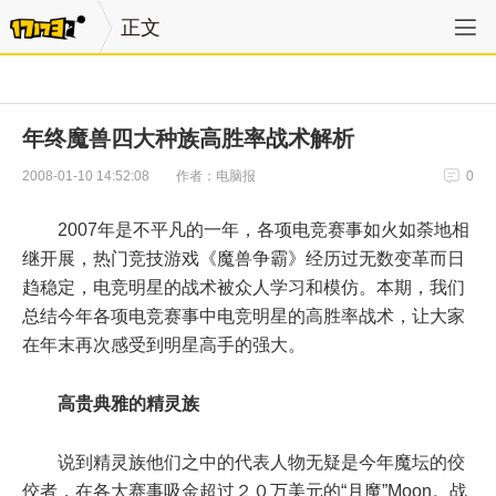
正文
年终魔兽四大种族高胜率战术解析
作者：电脑报
2008-01-10 14:52:08
0
2007年是不平凡的一年，各项电竞赛事如火如荼地相
继开展，热门竞技游戏《魔兽争霸》经历过无数变革而日
趋稳定，电竞明星的战术被众人学习和模仿。本期，我们
总结今年各项电竞赛事中电竞明星的高胜率战术，让大家
在年末再次感受到明星高手的强大。
高贵典雅的精灵族
说到精灵族他们之中的代表人物无疑是今年魔坛的佼
佼者，在各大赛事吸金超过２０万美元的“月魔”Moon。战