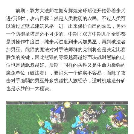
前期：双方大法师在拥有辉煌光环后便开始带着步兵
进行骚扰，攻击目标自然是人类脆弱的农民。不过人类可
以通过监狱式建筑风格一进一出来保护自己的农民，另外
一个防御圣塔是必不可少的。中期：双方中期几乎全部都
是拼操作中度过，纯步兵过度到步兵加男巫，再到破法者
加男巫。熊猫的魔法对对手法师群的克制将会是决定比赛
胜负的关键，因此熊猫的等级越高越好而决战时熊猫的走
位也是越飘忽越好。后期：同样的兵种又是生命力极强的
魔免单位（破法者），要消灭一个确实不容易，而除了攻
击对手脆弱的男巫外多线骚扰人族经济，适时机建造分矿
也是求胜的一大秘诀。