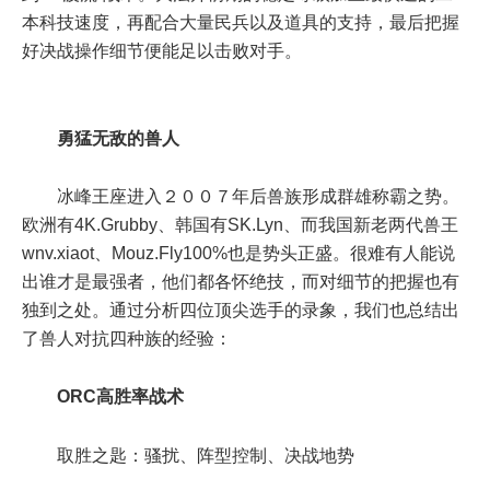
本科技速度，再配合大量民兵以及道具的支持，最后把握
好决战操作细节便能足以击败对手。
勇猛无敌的兽人
冰峰王座进入２００７年后兽族形成群雄称霸之势。
欧洲有4K.Grubby、韩国有SK.Lyn、而我国新老两代兽王
wnv.xiaot、Mouz.Fly100%也是势头正盛。很难有人能说
出谁才是最强者，他们都各怀绝技，而对细节的把握也有
独到之处。通过分析四位顶尖选手的录象，我们也总结出
了兽人对抗四种族的经验：
ORC高胜率战术
取胜之匙：骚扰、阵型控制、决战地势