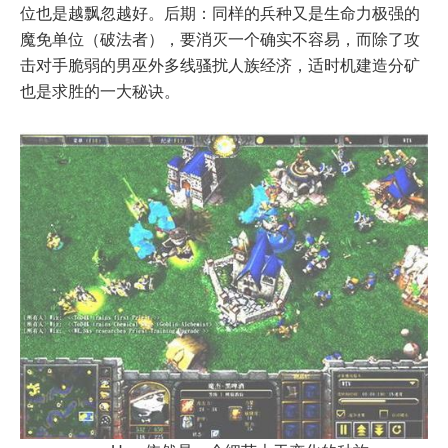
位也是越飘忽越好。后期：同样的兵种又是生命力极强的
魔免单位（破法者），要消灭一个确实不容易，而除了攻
击对手脆弱的男巫外多线骚扰人族经济，适时机建造分矿
也是求胜的一大秘诀。