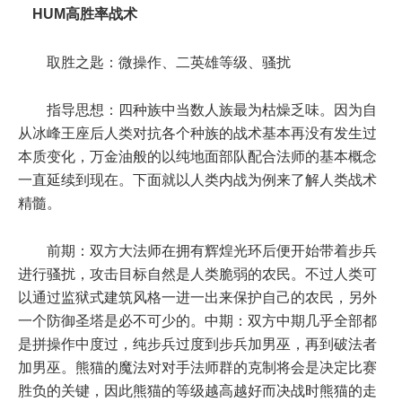
HUM高胜率战术
取胜之匙：微操作、二英雄等级、骚扰
指导思想：四种族中当数人族最为枯燥乏味。因为自
从冰峰王座后人类对抗各个种族的战术基本再没有发生过
本质变化，万金油般的以纯地面部队配合法师的基本概念
一直延续到现在。下面就以人类内战为例来了解人类战术
精髓。
前期：双方大法师在拥有辉煌光环后便开始带着步兵
进行骚扰，攻击目标自然是人类脆弱的农民。不过人类可
以通过监狱式建筑风格一进一出来保护自己的农民，另外
一个防御圣塔是必不可少的。中期：双方中期几乎全部都
是拼操作中度过，纯步兵过度到步兵加男巫，再到破法者
加男巫。熊猫的魔法对对手法师群的克制将会是决定比赛
胜负的关键，因此熊猫的等级越高越好而决战时熊猫的走