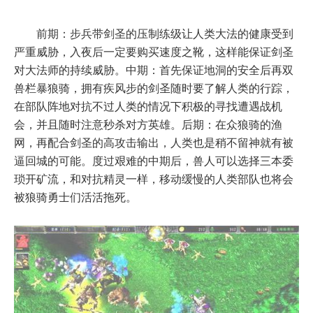
前期：步兵带剑圣的压制练级让人类大法的健康受到
严重威胁，入夜后一定要购买速度之靴，这样能保证剑圣
对大法师的持续威胁。中期：首先保证地洞的安全后再双
兽栏暴狼骑，拥有疾风步的剑圣随时要了解人类的行踪，
在部队阵地对抗不过人类的情况下积极的寻找遭遇战机
会，并且随时注意秒杀对方英雄。后期：在众狼骑的渔
网，再配合剑圣的高攻击输出，人类也是稍不留神就有被
逼回城的可能。度过艰难的中期后，兽人可以选择三本委
琐开矿流，和对抗精灵一样，移动缓慢的人类部队也将会
被狼骑勇士们活活拖死。