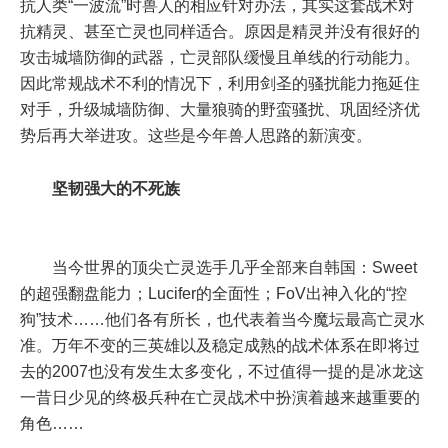
抗人类“一波流”时兽人的相应针对办法，其实这套战术对
抗精灵、甚至亡灵也同样适合。原因是精灵并没有很好的
攻击城墙防御的武器，亡灵部队缓慢且单线的行动能力。
因此常规战术不利的情况下，利用剑圣的骚扰能力拖延住
对手，升级城墙防御、大量狼骑的野蛮骚扰、巩固经济优
势后再大举进攻。这些是今年兽人思路的新演变。
坚韧强大的不死族
当今世界的顶尖亡灵选手几乎全部来自韩国：Sweet
的超强翻盘能力；Lucifer的全面性；FoV出神入化的“控
狗”技术……他们各有所长，也代表着当今魔坛最高亡灵水
准。万年不变的三英雄以及稳定成熟的战术体系在即将过
去的2007也没有发生太多变化，不过值得一提的是冰龙这
一昔日少见的终极兵种在亡灵战术中扮演着越来越重要的
角色……