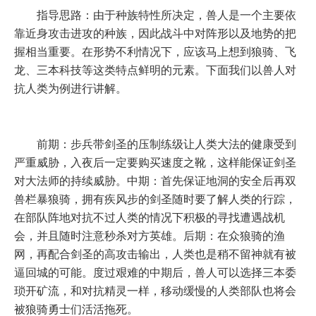
指导思路：由于种族特性所决定，兽人是一个主要依
靠近身攻击进攻的种族，因此战斗中对阵形以及地势的把
握相当重要。在形势不利情况下，应该马上想到狼骑、飞
龙、三本科技等这类特点鲜明的元素。下面我们以兽人对
抗人类为例进行讲解。
前期：步兵带剑圣的压制练级让人类大法的健康受到
严重威胁，入夜后一定要购买速度之靴，这样能保证剑圣
对大法师的持续威胁。中期：首先保证地洞的安全后再双
兽栏暴狼骑，拥有疾风步的剑圣随时要了解人类的行踪，
在部队阵地对抗不过人类的情况下积极的寻找遭遇战机
会，并且随时注意秒杀对方英雄。后期：在众狼骑的渔
网，再配合剑圣的高攻击输出，人类也是稍不留神就有被
逼回城的可能。度过艰难的中期后，兽人可以选择三本委
琐开矿流，和对抗精灵一样，移动缓慢的人类部队也将会
被狼骑勇士们活活拖死。