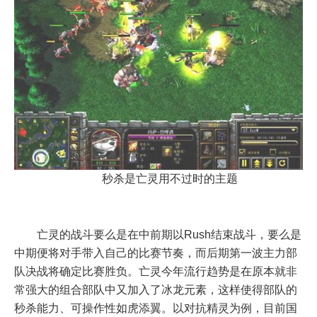
秒杀是亡灵用不过时的主题
亡灵的战斗要么是在中前期以Rush结束战斗，要么是
中期便将对手带入自己的比赛节奏，而后期第一波主力部
队决战将确定比赛胜负。亡灵今年流行趋势是在原本就非
常强大的组合部队中又加入了冰龙元素，这样使得部队的
秒杀能力、可操作性如虎添翼。以对抗精灵为例，目前国