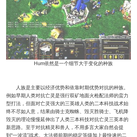
Hum依然是一个细节大于变化的种族
人族是主要以经济优势和依靠时期优势对抗的种族。
例如早期人类对抗亡灵是强行双矿地面火枪配法师的蛮力
型打法，但面对亡灵强大的三英雄人类的二本科技战术始
终不尽如人意，结果由骑士克蜘蛛、毁灭胜骑士、飞机降
毁灭的理论慢慢延伸出了人类三本科技对抗亡灵三英本的
新思路。至于对抗精灵和兽人，不用多言大家自然会提
到“一波流”战术。大法师前期的稳定等级加上最快速的二