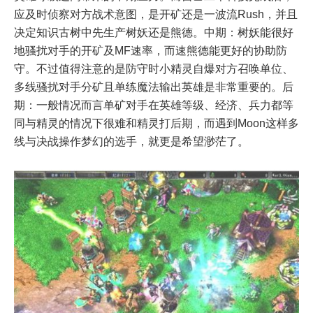
应及时侦察对方战术意图，是开矿还是一波流Rush，并且
决定知识古树中先生产树妖还是熊德。中期：树妖能很好
地骚扰对手的开矿及MF速率，而速熊德能更好的协助防
守。不过值得注意的是防守时小精灵自爆对方召唤单位、
多线骚扰对手分矿且单练魔法输出英雄是非常重要的。后
期：一般情况而言单矿对手在英雄等级、经济、兵力都等
同与精灵的情况下很难和精灵打后期，而遇到Moon这样多
线与决战操作梦幻的选手，就更是希望渺茫了。