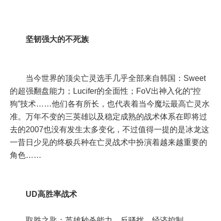
坚韧强大的不死族
当今世界的顶尖亡灵选手几乎全部来自韩国：Sweet
的超强翻盘能力；Lucifer的全面性；FoV出神入化的“控
狗”技术……他们各有所长，也代表着当今魔坛最高亡灵水
准。万年不变的三英雄以及稳定成熟的战术体系在即将过
去的2007也没有发生太多变化，不过值得一提的是冰龙这
一昔日少见的终极兵种在亡灵战术中扮演着越来越重要的
角色……
UD高胜率战术
取胜之匙：英雄秒杀能力、反骚扰、经济控制