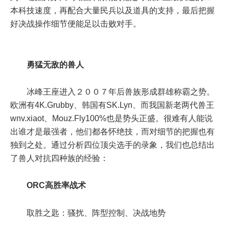
本科技速度，再配合大量民兵以及道具的支持，最后把握
好决战操作细节便能足以击败对手。
勇猛无敌的兽人
冰峰王座进入２００７年后兽族形成群雄称霸之势。
欧洲有4K.Grubby、韩国有SK.Lyn、而我国新老两代兽王
wnv.xiaot、Mouz.Fly100%也是势头正盛。很难有人能说
出谁才是最强者，他们都各怀绝技，而对细节的把握也有
独到之处。通过分析四位顶尖选手的录象，我们也总结出
了兽人对抗四种族的经验：
ORC高胜率战术
取胜之匙：骚扰、阵型控制、决战地势