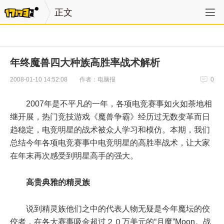
正文
年终魔兽四大种族高胜率战术解析
作者：电脑报
2008-01-10 14:52:08
0
2007年是不平凡的一年，各项电竞赛事如火如荼地相
继开展，热门竞技游戏《魔兽争霸》经历过无数变革而日
趋稳定，电竞明星的战术被众人学习和模仿。本期，我们
总结今年各项电竞赛事中电竞明星的高胜率战术，让大家
在年末再次感受到明星高手的强大。
高贵典雅的精灵族
说到精灵族他们之中的代表人物无疑是今年魔坛的佼
佼者，在各大赛事吸金超过２０万美元的“月魔”Moon。战