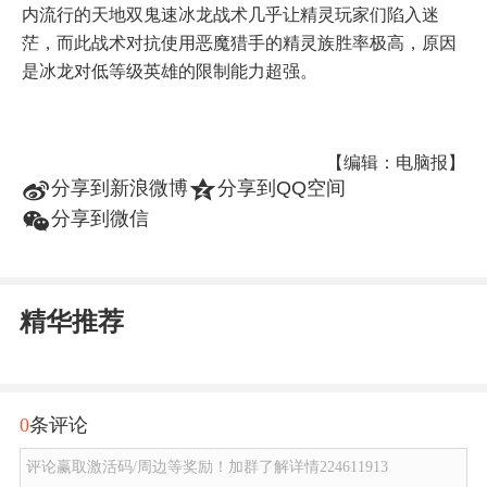
内流行的天地双鬼速冰龙战术几乎让精灵玩家们陷入迷
茫，而此战术对抗使用恶魔猎手的精灵族胜率极高，原因
是冰龙对低等级英雄的限制能力超强。
【编辑：电脑报】
t
z
分享到新浪微博
分享到QQ空间
w
分享到微信
精华推荐
0
条评论
评论赢取激活码/周边等奖励！加群了解详情224611913