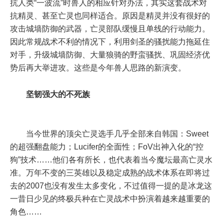
抗人类“一波流”时兽人的相应针对办法，其实这套战术对
抗精灵、甚至亡灵也同样适合。原因是精灵并没有很好的
攻击城墙防御的武器，亡灵部队缓慢且单线的行动能力。
因此常规战术不利的情况下，利用剑圣的骚扰能力拖延住
对手，升级城墙防御、大量狼骑的野蛮骚扰、巩固经济优
势后再大举进攻。这些是今年兽人思路的新演变。
坚韧强大的不死族
当今世界的顶尖亡灵选手几乎全部来自韩国：Sweet
的超强翻盘能力；Lucifer的全面性；FoV出神入化的“控
狗”技术……他们各有所长，也代表着当今魔坛最高亡灵水
准。万年不变的三英雄以及稳定成熟的战术体系在即将过
去的2007也没有发生太多变化，不过值得一提的是冰龙这
一昔日少见的终极兵种在亡灵战术中扮演着越来越重要的
角色……