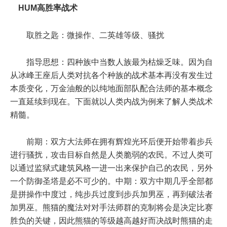
HUM高胜率战术
取胜之匙：微操作、二英雄等级、骚扰
指导思想：四种族中当数人族最为枯燥乏味。因为自
从冰峰王座后人类对抗各个种族的战术基本再没有发生过
本质变化，万金油般的以纯地面部队配合法师的基本概念
一直延续到现在。下面就以人类内战为例来了解人类战术
精髓。
前期：双方大法师在拥有辉煌光环后便开始带着步兵
进行骚扰，攻击目标自然是人类脆弱的农民。不过人类可
以通过监狱式建筑风格一进一出来保护自己的农民，另外
一个防御圣塔是必不可少的。中期：双方中期几乎全部都
是拼操作中度过，纯步兵过度到步兵加男巫，再到破法者
加男巫。熊猫的魔法对对手法师群的克制将会是决定比赛
胜负的关键，因此熊猫的等级越高越好而决战时熊猫的走