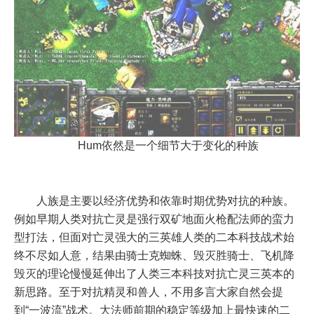
Hum依然是一个细节大于变化的种族
人族是主要以经济优势和依靠时期优势对抗的种族。
例如早期人类对抗亡灵是强行双矿地面火枪配法师的蛮力
型打法，但面对亡灵强大的三英雄人类的二本科技战术始
终不尽如人意，结果由骑士克蜘蛛、毁灭胜骑士、飞机降
毁灭的理论慢慢延伸出了人类三本科技对抗亡灵三英本的
新思路。至于对抗精灵和兽人，不用多言大家自然会提
到“一波流”战术。大法师前期的稳定等级加上最快速的二