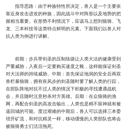
指导思路：由于种族特性所决定，兽人是一个主要依
靠近身攻击进攻的种族，因此战斗中对阵形以及地势的把
握相当重要。在形势不利情况下，应该马上想到狼骑、飞
龙、三本科技等这类特点鲜明的元素。下面我们以兽人对
抗人类为例进行讲解。
前期：步兵带剑圣的压制练级让人类大法的健康受到
严重威胁，入夜后一定要购买速度之靴，这样能保证剑圣
对大法师的持续威胁。中期：首先保证地洞的安全后再双
兽栏暴狼骑，拥有疾风步的剑圣随时要了解人类的行踪，
在部队阵地对抗不过人类的情况下积极的寻找遭遇战机
会，并且随时注意秒杀对方英雄。后期：在众狼骑的渔
网，再配合剑圣的高攻击输出，人类也是稍不留神就有被
逼回城的可能。度过艰难的中期后，兽人可以选择三本委
琐开矿流，和对抗精灵一样，移动缓慢的人类部队也将会
被狼骑勇士们活活拖死。