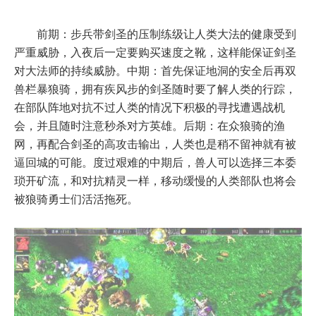
前期：步兵带剑圣的压制练级让人类大法的健康受到
严重威胁，入夜后一定要购买速度之靴，这样能保证剑圣
对大法师的持续威胁。中期：首先保证地洞的安全后再双
兽栏暴狼骑，拥有疾风步的剑圣随时要了解人类的行踪，
在部队阵地对抗不过人类的情况下积极的寻找遭遇战机
会，并且随时注意秒杀对方英雄。后期：在众狼骑的渔
网，再配合剑圣的高攻击输出，人类也是稍不留神就有被
逼回城的可能。度过艰难的中期后，兽人可以选择三本委
琐开矿流，和对抗精灵一样，移动缓慢的人类部队也将会
被狼骑勇士们活活拖死。