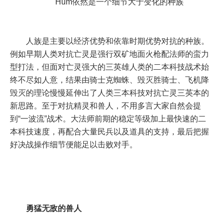
Hum依然是一个细节大于变化的种族
人族是主要以经济优势和依靠时期优势对抗的种族。
例如早期人类对抗亡灵是强行双矿地面火枪配法师的蛮力
型打法，但面对亡灵强大的三英雄人类的二本科技战术始
终不尽如人意，结果由骑士克蜘蛛、毁灭胜骑士、飞机降
毁灭的理论慢慢延伸出了人类三本科技对抗亡灵三英本的
新思路。至于对抗精灵和兽人，不用多言大家自然会提
到“一波流”战术。大法师前期的稳定等级加上最快速的二
本科技速度，再配合大量民兵以及道具的支持，最后把握
好决战操作细节便能足以击败对手。
勇猛无敌的兽人