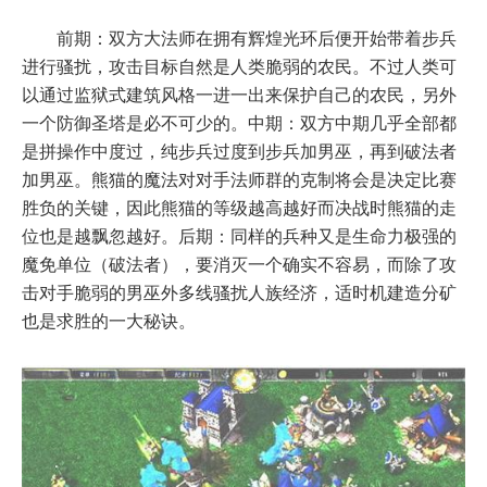
前期：双方大法师在拥有辉煌光环后便开始带着步兵
进行骚扰，攻击目标自然是人类脆弱的农民。不过人类可
以通过监狱式建筑风格一进一出来保护自己的农民，另外
一个防御圣塔是必不可少的。中期：双方中期几乎全部都
是拼操作中度过，纯步兵过度到步兵加男巫，再到破法者
加男巫。熊猫的魔法对对手法师群的克制将会是决定比赛
胜负的关键，因此熊猫的等级越高越好而决战时熊猫的走
位也是越飘忽越好。后期：同样的兵种又是生命力极强的
魔免单位（破法者），要消灭一个确实不容易，而除了攻
击对手脆弱的男巫外多线骚扰人族经济，适时机建造分矿
也是求胜的一大秘诀。