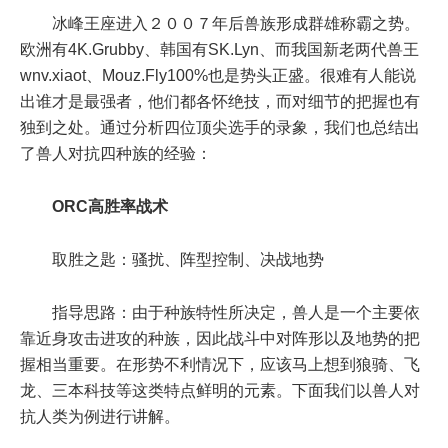
冰峰王座进入２００７年后兽族形成群雄称霸之势。
欧洲有4K.Grubby、韩国有SK.Lyn、而我国新老两代兽王
wnv.xiaot、Mouz.Fly100%也是势头正盛。很难有人能说
出谁才是最强者，他们都各怀绝技，而对细节的把握也有
独到之处。通过分析四位顶尖选手的录象，我们也总结出
了兽人对抗四种族的经验：
ORC高胜率战术
取胜之匙：骚扰、阵型控制、决战地势
指导思路：由于种族特性所决定，兽人是一个主要依
靠近身攻击进攻的种族，因此战斗中对阵形以及地势的把
握相当重要。在形势不利情况下，应该马上想到狼骑、飞
龙、三本科技等这类特点鲜明的元素。下面我们以兽人对
抗人类为例进行讲解。