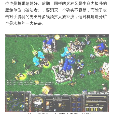
位也是越飘忽越好。后期：同样的兵种又是生命力极强的
魔免单位（破法者），要消灭一个确实不容易，而除了攻
击对手脆弱的男巫外多线骚扰人族经济，适时机建造分矿
也是求胜的一大秘诀。