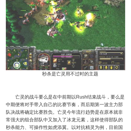
秒杀是亡灵用不过时的主题
亡灵的战斗要么是在中前期以Rush结束战斗，要么是
中期便将对手带入自己的比赛节奏，而后期第一波主力部
队决战将确定比赛胜负。亡灵今年流行趋势是在原本就非
常强大的组合部队中又加入了冰龙元素，这样使得部队的
秒杀能力、可操作性如虎添翼。以对抗精灵为例，目前国