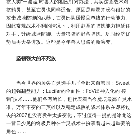
抗人类“一波流”时兽人的相应针对办法，其实这套战术对
抗精灵、甚至亡灵也同样适合。原因是精灵并没有很好的
攻击城墙防御的武器，亡灵部队缓慢且单线的行动能力。
因此常规战术不利的情况下，利用剑圣的骚扰能力拖延住
对手，升级城墙防御、大量狼骑的野蛮骚扰、巩固经济优
势后再大举进攻。这些是今年兽人思路的新演变。
坚韧强大的不死族
当今世界的顶尖亡灵选手几乎全部来自韩国：Sweet
的超强翻盘能力；Lucifer的全面性；FoV出神入化的“控
狗”技术……他们各有所长，也代表着当今魔坛最高亡灵水
准。万年不变的三英雄以及稳定成熟的战术体系在即将过
去的2007也没有发生太多变化，不过值得一提的是冰龙这
一昔日少见的终极兵种在亡灵战术中扮演着越来越重要的
角色……