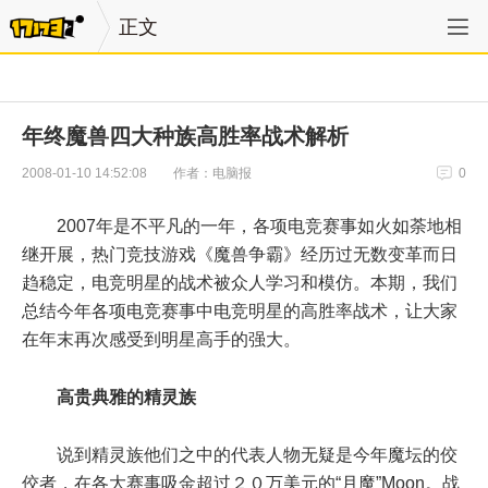
正文
年终魔兽四大种族高胜率战术解析
作者：电脑报
2008-01-10 14:52:08
0
2007年是不平凡的一年，各项电竞赛事如火如荼地相
继开展，热门竞技游戏《魔兽争霸》经历过无数变革而日
趋稳定，电竞明星的战术被众人学习和模仿。本期，我们
总结今年各项电竞赛事中电竞明星的高胜率战术，让大家
在年末再次感受到明星高手的强大。
高贵典雅的精灵族
说到精灵族他们之中的代表人物无疑是今年魔坛的佼
佼者，在各大赛事吸金超过２０万美元的“月魔”Moon。战