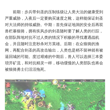
前期：步兵带剑圣的压制练级让人类大法的健康受到
严重威胁，入夜后一定要购买速度之靴，这样能保证剑圣
对大法师的持续威胁。中期：首先保证地洞的安全后再双
兽栏暴狼骑，拥有疾风步的剑圣随时要了解人类的行踪，
在部队阵地对抗不过人类的情况下积极的寻找遭遇战机
会，并且随时注意秒杀对方英雄。后期：在众狼骑的渔
网，再配合剑圣的高攻击输出，人类也是稍不留神就有被
逼回城的可能。度过艰难的中期后，兽人可以选择三本委
琐开矿流，和对抗精灵一样，移动缓慢的人类部队也将会
被狼骑勇士们活活拖死。