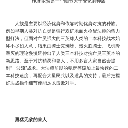
Hum依然是一个细节大于变化的种族
人族是主要以经济优势和依靠时期优势对抗的种族。
例如早期人类对抗亡灵是强行双矿地面火枪配法师的蛮力
型打法，但面对亡灵强大的三英雄人类的二本科技战术始
终不尽如人意，结果由骑士克蜘蛛、毁灭胜骑士、飞机降
毁灭的理论慢慢延伸出了人类三本科技对抗亡灵三英本的
新思路。至于对抗精灵和兽人，不用多言大家自然会提
到“一波流”战术。大法师前期的稳定等级加上最快速的二
本科技速度，再配合大量民兵以及道具的支持，最后把握
好决战操作细节便能足以击败对手。
勇猛无敌的兽人