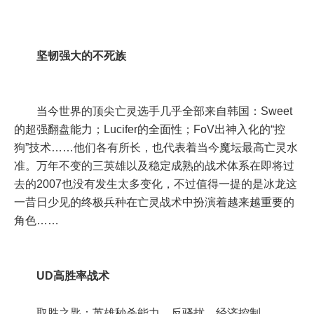
坚韧强大的不死族
当今世界的顶尖亡灵选手几乎全部来自韩国：Sweet
的超强翻盘能力；Lucifer的全面性；FoV出神入化的“控
狗”技术……他们各有所长，也代表着当今魔坛最高亡灵水
准。万年不变的三英雄以及稳定成熟的战术体系在即将过
去的2007也没有发生太多变化，不过值得一提的是冰龙这
一昔日少见的终极兵种在亡灵战术中扮演着越来越重要的
角色……
UD高胜率战术
取胜之匙：英雄秒杀能力、反骚扰、经济控制