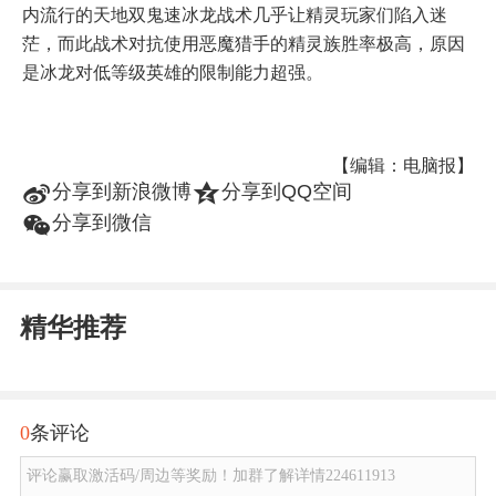
内流行的天地双鬼速冰龙战术几乎让精灵玩家们陷入迷
茫，而此战术对抗使用恶魔猎手的精灵族胜率极高，原因
是冰龙对低等级英雄的限制能力超强。
【编辑：电脑报】
t
z
分享到新浪微博
分享到QQ空间
w
分享到微信
精华推荐
0
条评论
评论赢取激活码/周边等奖励！加群了解详情224611913