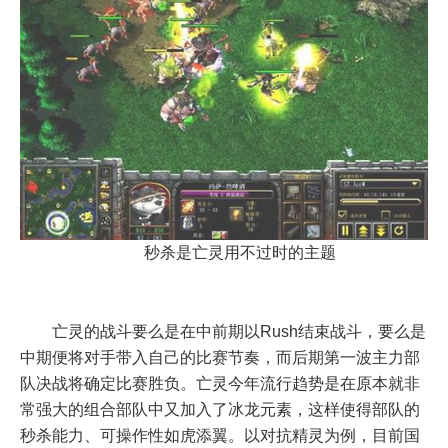
秒杀是亡灵用不过时的主题
亡灵的战斗要么是在中前期以Rush结束战斗，要么是
中期便将对手带入自己的比赛节奏，而后期第一波主力部
队决战将确定比赛胜负。亡灵今年流行趋势是在原本就非
常强大的组合部队中又加入了冰龙元素，这样使得部队的
秒杀能力、可操作性如虎添翼。以对抗精灵为例，目前国