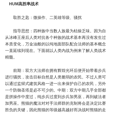
HUM高胜率战术
取胜之匙：微操作、二英雄等级、骚扰
指导思想：四种族中当数人族最为枯燥乏味。因为自
从冰峰王座后人类对抗各个种族的战术基本再没有发生过
本质变化，万金油般的以纯地面部队配合法师的基本概念
一直延续到现在。下面就以人类内战为例来了解人类战术
精髓。
前期：双方大法师在拥有辉煌光环后便开始带着步兵
进行骚扰，攻击目标自然是人类脆弱的农民。不过人类可
以通过监狱式建筑风格一进一出来保护自己的农民，另外
一个防御圣塔是必不可少的。中期：双方中期几乎全部都
是拼操作中度过，纯步兵过度到步兵加男巫，再到破法者
加男巫。熊猫的魔法对对手法师群的克制将会是决定比赛
胜负的关键，因此熊猫的等级越高越好而决战时熊猫的走