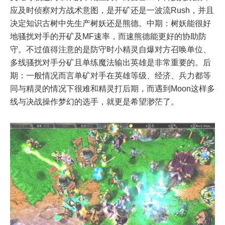
应及时侦察对方战术意图，是开矿还是一波流Rush，并且
决定知识古树中先生产树妖还是熊德。中期：树妖能很好
地骚扰对手的开矿及MF速率，而速熊德能更好的协助防
守。不过值得注意的是防守时小精灵自爆对方召唤单位、
多线骚扰对手分矿且单练魔法输出英雄是非常重要的。后
期：一般情况而言单矿对手在英雄等级、经济、兵力都等
同与精灵的情况下很难和精灵打后期，而遇到Moon这样多
线与决战操作梦幻的选手，就更是希望渺茫了。