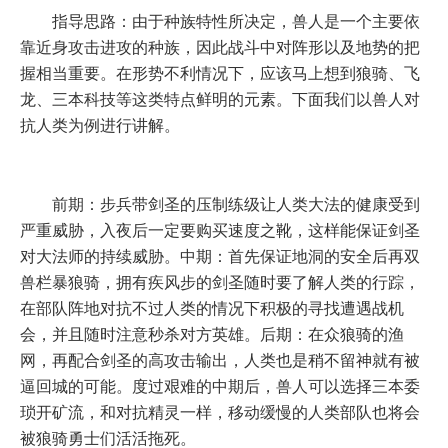
指导思路：由于种族特性所决定，兽人是一个主要依
靠近身攻击进攻的种族，因此战斗中对阵形以及地势的把
握相当重要。在形势不利情况下，应该马上想到狼骑、飞
龙、三本科技等这类特点鲜明的元素。下面我们以兽人对
抗人类为例进行讲解。
前期：步兵带剑圣的压制练级让人类大法的健康受到
严重威胁，入夜后一定要购买速度之靴，这样能保证剑圣
对大法师的持续威胁。中期：首先保证地洞的安全后再双
兽栏暴狼骑，拥有疾风步的剑圣随时要了解人类的行踪，
在部队阵地对抗不过人类的情况下积极的寻找遭遇战机
会，并且随时注意秒杀对方英雄。后期：在众狼骑的渔
网，再配合剑圣的高攻击输出，人类也是稍不留神就有被
逼回城的可能。度过艰难的中期后，兽人可以选择三本委
琐开矿流，和对抗精灵一样，移动缓慢的人类部队也将会
被狼骑勇士们活活拖死。