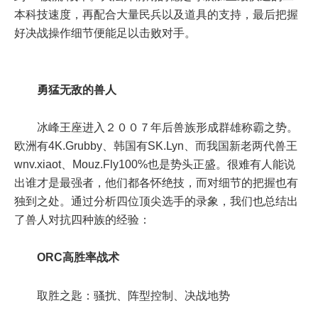
本科技速度，再配合大量民兵以及道具的支持，最后把握
好决战操作细节便能足以击败对手。
勇猛无敌的兽人
冰峰王座进入２００７年后兽族形成群雄称霸之势。
欧洲有4K.Grubby、韩国有SK.Lyn、而我国新老两代兽王
wnv.xiaot、Mouz.Fly100%也是势头正盛。很难有人能说
出谁才是最强者，他们都各怀绝技，而对细节的把握也有
独到之处。通过分析四位顶尖选手的录象，我们也总结出
了兽人对抗四种族的经验：
ORC高胜率战术
取胜之匙：骚扰、阵型控制、决战地势