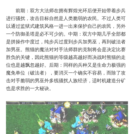
前期：双方大法师在拥有辉煌光环后便开始带着步兵
进行骚扰，攻击目标自然是人类脆弱的农民。不过人类可
以通过监狱式建筑风格一进一出来保护自己的农民，另外
一个防御圣塔是必不可少的。中期：双方中期几乎全部都
是拼操作中度过，纯步兵过度到步兵加男巫，再到破法者
加男巫。熊猫的魔法对对手法师群的克制将会是决定比赛
胜负的关键，因此熊猫的等级越高越好而决战时熊猫的走
位也是越飘忽越好。后期：同样的兵种又是生命力极强的
魔免单位（破法者），要消灭一个确实不容易，而除了攻
击对手脆弱的男巫外多线骚扰人族经济，适时机建造分矿
也是求胜的一大秘诀。