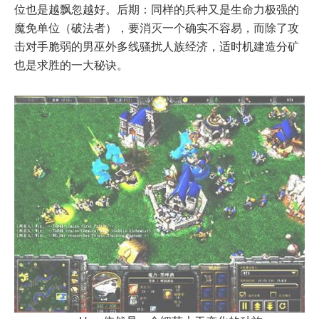
位也是越飘忽越好。后期：同样的兵种又是生命力极强的
魔免单位（破法者），要消灭一个确实不容易，而除了攻
击对手脆弱的男巫外多线骚扰人族经济，适时机建造分矿
也是求胜的一大秘诀。