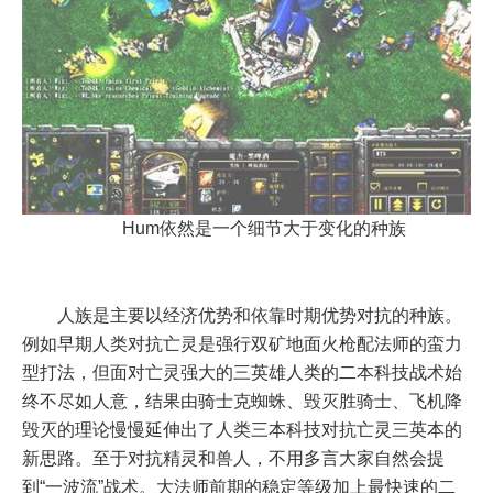
Hum依然是一个细节大于变化的种族
人族是主要以经济优势和依靠时期优势对抗的种族。
例如早期人类对抗亡灵是强行双矿地面火枪配法师的蛮力
型打法，但面对亡灵强大的三英雄人类的二本科技战术始
终不尽如人意，结果由骑士克蜘蛛、毁灭胜骑士、飞机降
毁灭的理论慢慢延伸出了人类三本科技对抗亡灵三英本的
新思路。至于对抗精灵和兽人，不用多言大家自然会提
到“一波流”战术。大法师前期的稳定等级加上最快速的二