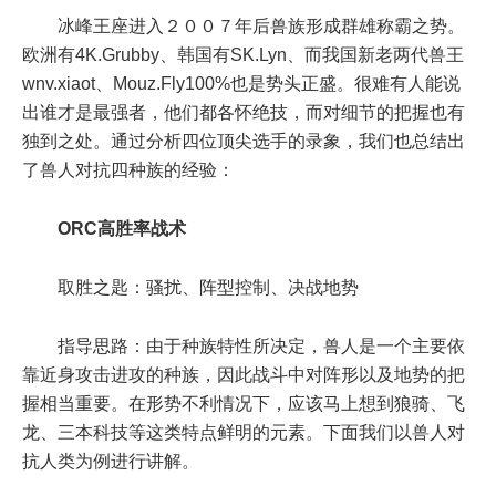
冰峰王座进入２００７年后兽族形成群雄称霸之势。
欧洲有4K.Grubby、韩国有SK.Lyn、而我国新老两代兽王
wnv.xiaot、Mouz.Fly100%也是势头正盛。很难有人能说
出谁才是最强者，他们都各怀绝技，而对细节的把握也有
独到之处。通过分析四位顶尖选手的录象，我们也总结出
了兽人对抗四种族的经验：
ORC高胜率战术
取胜之匙：骚扰、阵型控制、决战地势
指导思路：由于种族特性所决定，兽人是一个主要依
靠近身攻击进攻的种族，因此战斗中对阵形以及地势的把
握相当重要。在形势不利情况下，应该马上想到狼骑、飞
龙、三本科技等这类特点鲜明的元素。下面我们以兽人对
抗人类为例进行讲解。