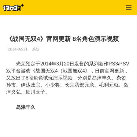
单机站
>
单机首页新闻
>
正文
《战国无双4》官网更新 8名角色演示视频
2014-02-21
杀软
光荣预定于2014年3月20日发售的系列新作PS3/PSV
双平台游戏《战国无双4（戦国無双4》，日前官网更新，
又放出了8段角色试玩演示视频。分别是岛津丰久、杂贺
孙市、伊达政宗、小少将、长宗我部元亲、毛利元就、岛
津义弘、细川玉子。
岛津丰久