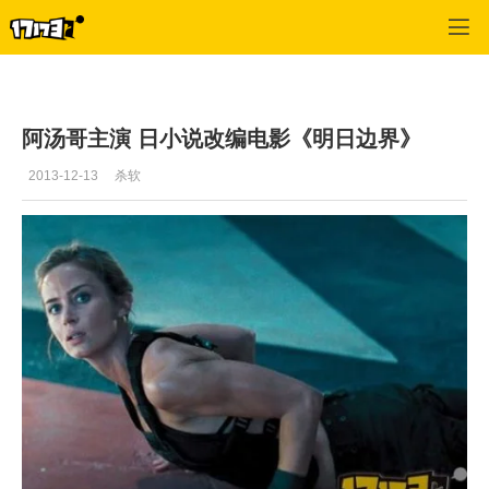
单机站
>
单机首页新闻
>
正文
阿汤哥主演 日小说改编电影《明日边界》
2013-12-13
杀软