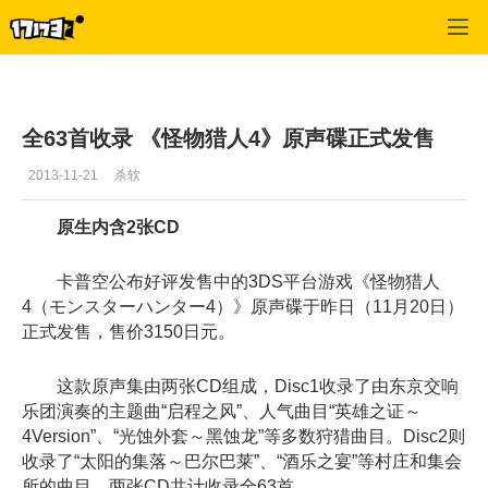
单机站
>
单机首页新闻
>
正文
全63首收录 《怪物猎人4》原声碟正式发售
2013-11-21
杀软
原生内含2张CD
卡普空公布好评发售中的3DS平台游戏《怪物猎人
4（モンスターハンター4）》原声碟于昨日（11月20日）
正式发售，售价3150日元。
这款原声集由两张CD组成，Disc1收录了由东京交响
乐团演奏的主题曲“启程之风”、人气曲目“英雄之证～
4Version”、“光蚀外套～黑蚀龙”等多数狩猎曲目。Disc2则
收录了“太阳的集落～巴尔巴莱”、“酒乐之宴”等村庄和集会
所的曲目，两张CD共计收录全63首。