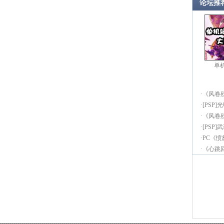
论坛推
单
·
《风卷
·
[PSP]
·
《风卷
·
[PSP
·
PC《
·
《心跳回