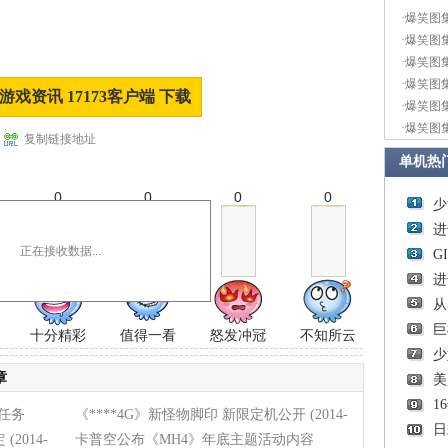
·
爆笑图
·
爆笑图
·
爆笑图
·
爆笑图
游戏资讯 17173客户端 下载
·
爆笑图
·
爆笑图
复制链接地址
单机热
0
0
0
0
少
进
正在接收数据...
G
进
从
巨
十分精彩
值得一看
怒发冲冠
不知所云
少
章
美
1
任务
《****4G》新怪物脚印 新限定机公开
(2014-
日
定
(2014-
02-14)
卡普空公布《MH4》年底主题活动内容