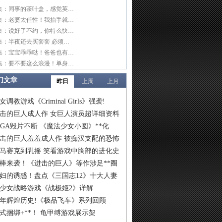
集：同事的茶叶盒，感觉英…
集：老婆太任性！我抬手就…
集：说好了不约，你特么快…
集：半夜还去买套套 必须…
集：宝宝乖乖哒！爸爸也有…
集：要不要这么浪漫！单身…
门文章
昨日
上周
上月
女调教游戏《Criminal Girls》强袭!
击的巨人成人作 女巨人演员超详细资料
IGA毁片不断 《魔法少女小圆》**化
击的巨人羞羞成人作 被痴汉支配的恐怖
马赛克到乳摇 笑看游戏中胸部的进化史
棒来袭！《进击的巨人》等作涉足**圈
妇的诱惑！盘点《三国志12》十大人妻
少女战略游戏《战极姬2》详解
6年辉煌历史!《极品飞车》系列回顾
式捆绑+**！ 龟甲缚游戏展示架