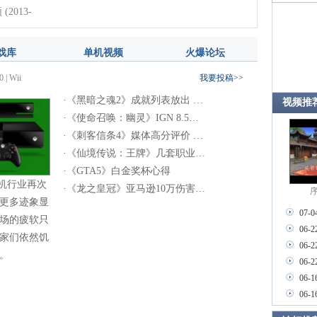
频
(2013-
(2013-12-21)
戏库
单机视频
火爆论坛
0
|
Wii
我要投稿>>
·
《黑暗之魂2》成就列表放出 …
视频推
·
《使命召唤：幽灵》IGN 8.5…
·
《刺客信条4》媒体高分评价 …
·
《仙境传说：王牌》几套职业…
·
《GTA5》白金奖杯心得
机行业再次
·
《龙之皇冠》亚马逊10万伤害…
序
更多迹象显
07-0
场的疲软只
06-2
家们依然饥
06-2
。
06-2
06-1
06-1