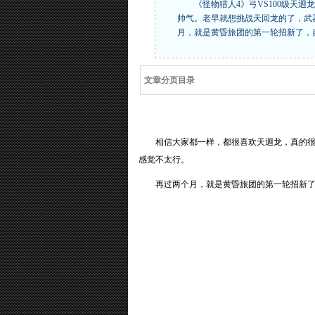
《怪物猎人4》弓VS100级天迴
帅气。老早就想挑战天回龙的了，
月，就是黄昏旅团的第一轮招新了，
文章分页目录
相信大家都一样，都很喜欢天迴龙，真的很帅
感觉不太行。
再过两个月，就是黄昏旅团的第一轮招新了，