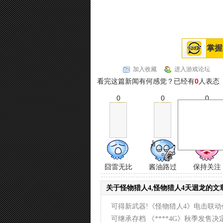
掌握
加入收藏
进入游戏论坛
看完这篇新闻有何感觉？已经有
0
人表态
0
0
0
囧雷无比
酱油路过
保持关注
关于怪物猎人4,怪物猎人4天迴龙的文
可得新武器!《怪物猎人4》电击联动
(2014-02-23)
可继承存档 《****4G》秋季发售决