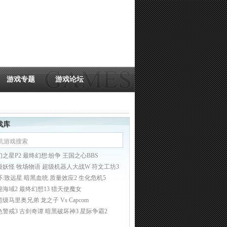
游戏专题
游戏论坛
戏库
幻之星P2 最终幻想:纷争 王国之心BBS
袋妖怪 牧场物语 超级机器人大战W 符文工坊3
环:致远星 暗黑血统 质量效应2 生化危机5
秘海域2 最终幻想13 猎天使魔女
超级马里奥兄弟
龙之子 Vs Capcom
色警戒3
古剑奇谭
暗黑破坏神3
星际争霸2