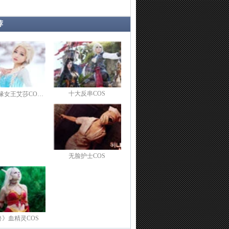
荐
十大反串COS
缘女王艾莎CO…
无脸护士COS
兽》血精灵COS