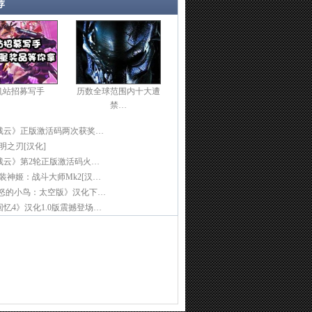
荐
机站招募写手
历数全球范围内十大遭
禁…
残云》正版激活码两次获奖…
光明之刃[汉化]
残云》第2轮正版激活码火…
]武装神姬：战斗大师Mk2[汉…
愤怒的小鸟：太空版》汉化下…
忆4》汉化1.0版震撼登场…