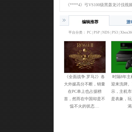
01-26)
《****4》弓VS100级黑轰龙讨伐视
12-17)
编辑推荐
游
平台分类：
PC
| PSP |
NDS
|
PS3
|
Xbox36
《全面战争:罗马2》各
时隔8年主
大外媒高分不断，销量
迎来洗牌。
在PC单上也占据榜
示，主机市
首，然而在中国却是不
是表象，玩
愠不火的状态....
渴