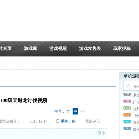
技首页
游戏库
游戏视频
游戏发售表
玩家投稿
文
单机游
梦
VS100级天迴龙讨伐视频
口
光
字号：
大
中
小
神
此文获积分：
2013-12-17
手机订阅
我要评论
新
红