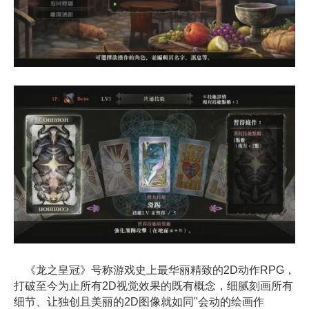
《龙之皇冠》号称游戏史上最华丽精致的2D动作RPG，
打破至今为止所有2D视觉效果的既有概念，细腻刻画所有
细节、让独创且美丽的2D图像就如同"会动的绘画作