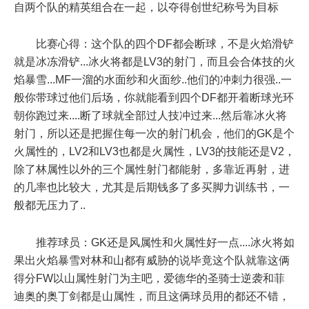
自两个队的精英组合在一起，以夺得创世纪称号为目标
比赛心得：这个队的四个DF都会断球，不是火焰滑铲
就是冰冻滑铲...冰火将都是LV3的射门，而且会合体技的火
焰暴雪...MF一溜的水面纱和火面纱..他们的冲刺力很强..一
般你带球过他们后场，你就能看到四个DF都开着断球光环
朝你跑过来....断了球就全部过人技冲过来...然后靠冰火将
射门，所以还是把握住每一次的射门机会，他们的GK是个
火属性的，LV2和LV3也都是火属性，LV3的技能还是V2，
除了林属性以外的三个属性射门都能射，多靠近再射，进
的几率也比较大，尤其是后期钱多了多买脚力训练书，一
般都无压力了..
推荐球员：GK还是风属性和火属性好一点....冰火将如
果出火焰暴雪对林和山都有威胁的说毕竟这个队就靠这俩
得分FW以山属性射门为主吧，爱德华的圣骑士逆袭和菲
迪奥的奥丁剑都是山属性，而且这俩球员用的都还不错，