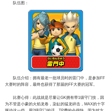
队伍图：
队伍介绍：拥有最老一批球员时的雷门中，是参加FF
大赛时的阵容，最终也获得了那届的FF大赛的冠军。
比赛心得：此战就是尽量让GK拥有带1级守门技，因
为不管是小豪的火焰龙卷，染缸的猛龙碎击，MAX的十字
驱动这一些，用2级守门的话，TP费的会很快，因为对方