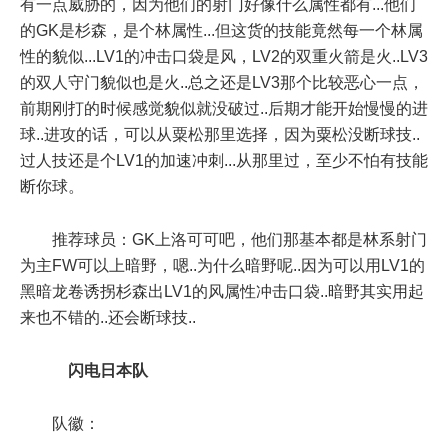
有一点威胁的，因为他们的射门好像什么属性都有...他们
的GK是杉森，是个林属性...但这货的技能竟然每一个林属
性的貌似...LV1的冲击口袋是风，LV2的双重火箭是火..LV3
的双人守门貌似也是火..总之还是LV3那个比较恶心一点，
前期刚打的时候感觉貌似就没破过..后期才能开始慢慢的进
球..进攻的话，可以从粟松那里选择，因为粟松没断球技..
过人技还是个LV1的加速冲刺...从那里过，至少不怕有技能
断你球。
推荐球员：GK上洛可可吧，他们那基本都是林系射门
为主FW可以上暗野，嗯..为什么暗野呢..因为可以用LV1的
黑暗龙卷诱拐杉森出LV1的风属性冲击口袋..暗野其实用起
来也不错的..还会断球技..
闪电日本队
队徽：