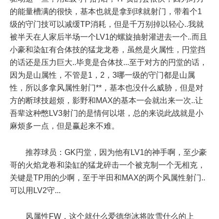
的能量槽满的很快，基本也就是拿到球就射门，带着个1
级的守门技可以减缓TP消耗，但是千万别掉以轻心..我就
被半天在人家后半场一个LV1的螺旋抽射灌进去一个..而且
小豪和染缸有合体技的猛龙龙卷，虽然是火属性，円堂挡
的话还是压力巨大..毕竟是合体技...至于对方的円堂的话，
因为是山属性，不管是1，2，3哪一级的守门都是山属
性，所以多拿风属性射门**，基本也没什么威胁，但是对
方的断球技超烦，影野和MAX的基本一会就出来一次..让
吾辈这种憋LV3射门的是情何以堪，总的来说此战就是小
麻烦多一点，但是赢起来不难。
推荐球员：GK円堂，因为他有LV1的神手啊，至少豪
哥的火焰龙卷和染缸的猛龙碎击一个被克制一个无相克，
关键是TP用的少啊，至于半田和MAX的两个风属性射门..
可以用LV2守...
风属性FW，这个就什么爱德华冰将吹雪什么的上