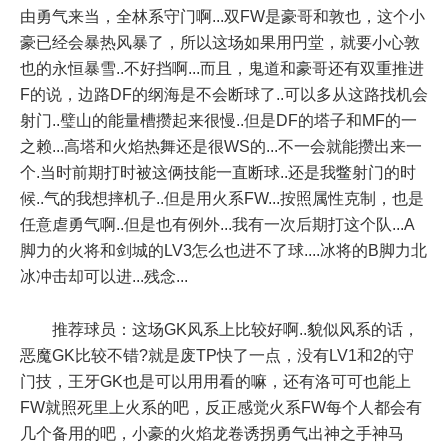
由勇气来当，全林系守门啊...双FW是豪哥和敦也，这个小
豪已经会暴热风暴了，所以这场如果用円堂，就要小心敦
也的永恒暴雪..不好挡啊...而且，鬼道和豪哥还有双重推进
F的说，边路DF的纲海是不会断球了..可以多从这路找机会
射门..璧山的能量槽攒起来很慢..但是DF的塔子和MF的一
之赖...高塔和火焰热舞还是很WS的...不一会就能攒出来一
个.当时前期打时被这俩技能一直断球..还是我鳖射门的时
候..气的我想摔机子..但是用火系FW...按照属性克制，也是
任意虐勇气啊..但是也有例外...我有一次后期打这个队...A
脚力的火将和剑城的LV3怎么也进不了球....冰将的B脚力北
冰冲击却可以进...残念...
推荐球员：这场GK风系上比较好啊..貌似风系的话，
恶魔GK比较不错?就是废TP快了一点，没有LV1和2的守
门技，王牙GK也是可以用用看的嘛，还有洛可可也能上
FW就照死里上火系的吧，反正感觉火系FW每个人都会有
几个备用的吧，小豪的火焰龙卷诱拐勇气出神之手神马