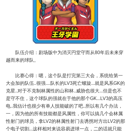
队伍介绍：剧场版中为消灭円堂守而从80年后未来穿
越而来的球队。
比赛心得：嗯，这个队是打完第三大会，系统给第一
大会加的队伍..很强....队长的LV3死亡螺旋...就是风系GK的
克星..对于不克制林属性的山和林..威胁也很大...但是也不
是守不住，这个球队的强就在于他的那个GK...LV3的高压
电..我估计也很少有单人技能破的了吧..所以有几个办法，
一，因为他的所有技能都是风属性，你可以搞几个会林属
性射门的球员，拿LV2的林属性射门去诱拐对方出LV2的那
个电子切割...这样相对来说容易进球一点，二的话就只能