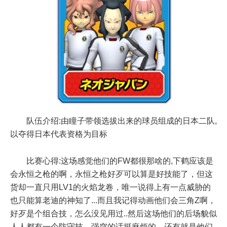
队伍介绍:由瞳子带领选拔出来的球员组成的日本二队,
以夺得日本代表资格为目标
比赛心得:这场感觉他们的FW都很那啥的,下鹤应该是
会永恒之枪的啊，永恒之枪好歹可以算是好技能了，但这
货却一直只用LV1的火焰龙卷，唯一说得上有一点威胁的
也只能算老迪的神知了...而且我记得动画他们会三角Z啊，
好歹是个组合技，怎么没见用过..然后这场他们的后场貌似
人人都有一个防守技，强突的话挺麻烦的，还有就是他们