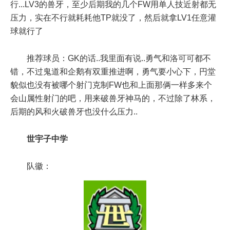
行...LV3的兽牙，至少后期我的几个FW用单人技近射都无
压力，实在不行就耗耗他TP就没了，然后就拿LV1任意灌
球就行了
推荐球员：GK的话..我里面有说..勇气和洛可可都不
错，不过鬼道和企鹅有双重推进啊，勇气要小心下，円堂
貌似也没有被哪个射门克制FW也和上面那俩一样多来个
会山属性射门的吧，用来破兽牙神马的，不过除了林系，
后期的风和火破兽牙也没什么压力..
世宇子中学
队徽：