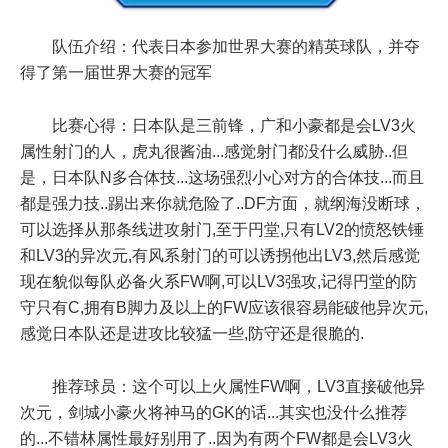
队伍介绍：代表日本参加世界大赛的精英球队，并夺
得了第一届世界大赛的冠军
比赛心得：日本队是三前锋，广和小豪都是会LV3火
属性射门的人，虎丸很酱油...感觉射门都没什么威胁..但
是，日本队N多合体技...这场强烈小心对方的合体技...而且
都是强力技..踢出来你就危险了..DF方面，就纲海没断球，
可以选择从那条线进攻射门,至于円堂,只有LV2的愤怒铁锤
和LV3的异次元,有风系射门的可以诱拐他出LV3,然后感觉
现在貌似每队必备火系FW啊,可以LV3强攻,记得円堂的防
守只有C,拥有B脚力及以上的FW应该很容易能破他异次元,
感觉日本队还是进攻比较猛一些,防守还是很脆的.
推荐球员：这个可以上火属性FW啊，LV3直接破他异
次元，剑城小豪火将神马的GK的话...其实也没什么推荐
的...不错林属性最好别用了..因为有两个FW都是会LV3火