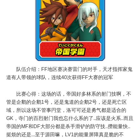
队伍介绍：FF地区赛决赛雷门的对手，天才指挥家鬼
道有人带领的球队，连续40次获得FF大赛的冠军
比赛心得：这场的话，帝国好多林系的射门技啊，不
管是企鹅的企鹅1号，还是鬼道的企鹅2号，还是死亡区
域，所以这场不管事円堂，洛可可还是勇气都是适合的
GK，寺门的百烈射门我也忘什么系的了..应该是火系..而且
帝国的MF和DF大部分都是杀手滑铲的防守技..攒能量快..
挺烦的还是...至于源田嘛，LV1的能量屏障真是脆的不