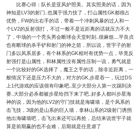
比赛心得：队长是亚风炉照美。其实照美的话，因为
神知是LV3的射门..也属于强力技了，打山属性GK都很占
优势，FW的出右手的话，带着一个冲刺风暴的过人和一
个LV2的反射强打，不过一般不是近距离的话就压力不大
了，中场的一个秃头男会断球会天堂时刻..很麻烦....平良贞
也有断球的杀手铲和射门的神之箭，所以说，世宇子的射
门多以风系居多，有个林系的GK相对有优势一点，毕竟反
射强打是山属性，和林属性没有属性压制一说，勇气就是
一个比较好的GK选择了，魔王之手的话，除非近距离，一
般情况下还是压力不大的，对方的GK,步星吞一，玩过DS
上1代游戏的应该很有印象吧..至少大部分人第一次踢到决
赛..大部分必杀都被步星给挡下来了吧..好多人都叫步星海
神的说，因为他的LV2的守门技就是海啸墙，是个风系的
击飞技，3级的是山系的巨人墙，拿林山系的2级射门诱拐
他出海啸墙吧，击飞出来还可以再抢，总结来说世宇子就
算是前期赢的也不会难，后期就是任意虐了