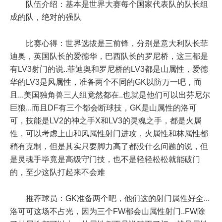
队伍介绍：基本是世界大赛每个国家代表队的队长组
成的队，绝对的强队
比赛心得：世界选拔是三前锋，分别是意大利队长菲
迪奥，英国队长的爱德华，巴西队长的罗尼桥，这三都是
有LV3射门的说..菲迪奥和罗尼桥的LV3都是山属性，爱德
华的LV3是风属性，准备两个不同的GK以防万一吧，而
且...美国独角兽三人组竟然都在..也就是他们可以出芬尼尔
巨狼...而且DF有三个都会断球技，GK是山属性的洛可
可，技能是LV2的神之手X和LV3的灵魂之手，都是火属
性，可以考虑上山和风属性射门进攻，火属性和林属性都
稍有克制，但是其实只要脚力高了都没什么问题的说，但
是灵魂手毕竟是高级守门技，也不是轻轻松松就能破门
的，至少这队打起来不会难
推荐球员：GK准备两个吧，他们这的射门属性好全...
洛可可这场不占光，因为三个FW都会山属性射门..FW除