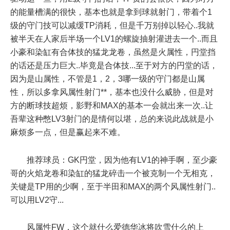
的能量槽满的很快，基本也就是拿到球就射门，带着个1
级的守门技可以减缓TP消耗，但是千万别掉以轻心..我就
被半天在人家后半场一个LV1的螺旋抽射灌进去一个..而且
小豪和染缸有合体技的猛龙龙卷，虽然是火属性，円堂挡
的话还是压力巨大..毕竟是合体技...至于对方的円堂的话，
因为是山属性，不管是1，2，3哪一级的守门都是山属
性，所以多拿风属性射门**，基本也没什么威胁，但是对
方的断球技超烦，影野和MAX的基本一会就出来一次..让
吾辈这种憋LV3射门的是情何以堪，总的来说此战就是小
麻烦多一点，但是赢起来不难。
推荐球员：GK円堂，因为他有LV1的神手啊，至少豪
哥的火焰龙卷和染缸的猛龙碎击一个被克制一个无相克，
关键是TP用的少啊，至于半田和MAX的两个风属性射门..
可以用LV2守...
风属性FW，这个就什么爱德华冰将吹雪什么的上