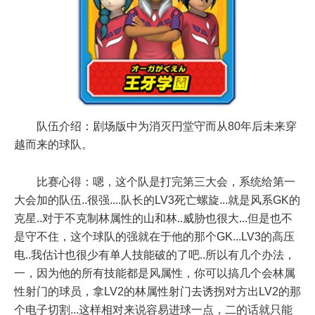
队伍介绍：剧场版中为消灭円堂守而从80年后未来穿
越而来的球队。
比赛心得：嗯，这个队是打完第三大会，系统给第一
大会加的队伍..很强....队长的LV3死亡螺旋...就是风系GK的
克星..对于不克制林属性的山和林..威胁也很大...但是也不
是守不住，这个球队的强就在于他的那个GK...LV3的高压
电..我估计也很少有单人技能破的了吧..所以有几个办法，
一，因为他的所有技能都是风属性，你可以搞几个会林属
性射门的球员，拿LV2的林属性射门去诱拐对方出LV2的那
个电子切割...这样相对来说容易进球一点，二的话就只能