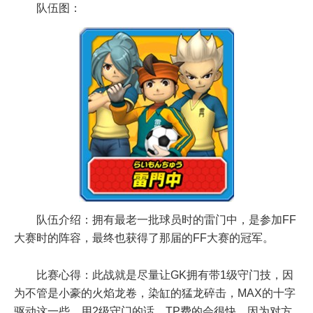
队伍图：
队伍介绍：拥有最老一批球员时的雷门中，是参加FF
大赛时的阵容，最终也获得了那届的FF大赛的冠军。
比赛心得：此战就是尽量让GK拥有带1级守门技，因
为不管是小豪的火焰龙卷，染缸的猛龙碎击，MAX的十字
驱动这一些，用2级守门的话，TP费的会很快，因为对方