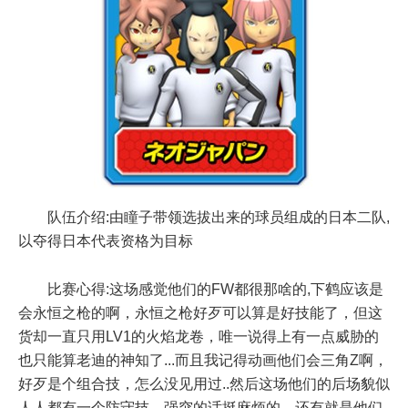
队伍介绍:由瞳子带领选拔出来的球员组成的日本二队,
以夺得日本代表资格为目标
比赛心得:这场感觉他们的FW都很那啥的,下鹤应该是
会永恒之枪的啊，永恒之枪好歹可以算是好技能了，但这
货却一直只用LV1的火焰龙卷，唯一说得上有一点威胁的
也只能算老迪的神知了...而且我记得动画他们会三角Z啊，
好歹是个组合技，怎么没见用过..然后这场他们的后场貌似
人人都有一个防守技，强突的话挺麻烦的，还有就是他们