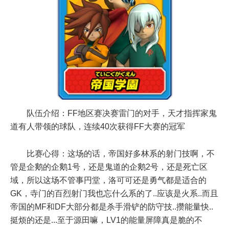
队伍介绍：FF地区赛决赛雷门的对手，天才指挥家鬼
道有人带领的球队，连续40次获得FF大赛的冠军
比赛心得：这场的话，帝国好多林系的射门技啊，不
管是企鹅的企鹅1号，还是鬼道的企鹅2号，还是死亡区
域，所以这场不管事円堂，洛可可还是勇气都是适合的
GK，寺门的百烈射门我也忘什么系的了..应该是火系..而且
帝国的MF和DF大部分都是杀手滑铲的防守技..攒能量快..
挺烦的还是...至于源田嘛，LV1的能量屏障真是脆的不