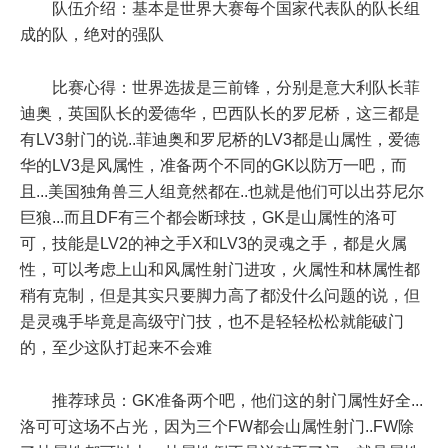
队伍介绍：基本是世界大赛每个国家代表队的队长组
成的队，绝对的强队
比赛心得：世界选拔是三前锋，分别是意大利队长菲
迪奥，英国队长的爱德华，巴西队长的罗尼桥，这三都是
有LV3射门的说..菲迪奥和罗尼桥的LV3都是山属性，爱德
华的LV3是风属性，准备两个不同的GK以防万一吧，而
且...美国独角兽三人组竟然都在..也就是他们可以出芬尼尔
巨狼...而且DF有三个都会断球技，GK是山属性的洛可
可，技能是LV2的神之手X和LV3的灵魂之手，都是火属
性，可以考虑上山和风属性射门进攻，火属性和林属性都
稍有克制，但是其实只要脚力高了都没什么问题的说，但
是灵魂手毕竟是高级守门技，也不是轻轻松松就能破门
的，至少这队打起来不会难
推荐球员：GK准备两个吧，他们这的射门属性好全...
洛可可这场不占光，因为三个FW都会山属性射门..FW除