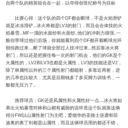
自两个队的精英组合在一起，以夺得创世纪称号为目标
比赛心得：这个队的四个DF都会断球，不是火焰滑铲
就是冰冻滑铲...冰火将都是LV3的射门，而且会合体技的火
焰暴雪...MF一溜的水面纱和火面纱..他们的冲刺力很强..一
般你带球过他们后场，你就能看到四个DF都开着断球光环
朝你跑过来....断了球就全部过人技冲过来...然后靠冰火将
射门，所以还是把握住每一次的射门机会，他们的GK是个
火属性的，LV2和LV3也都是火属性，LV3的技能还是V2，
除了林属性以外的三个属性射门都能射，多靠近再射，进
的几率也比较大，尤其是后期钱多了多买脚力训练书，一
般都无压力了..
推荐球员：GK还是风属性和火属性好一点....冰火将如
果出火焰暴雪对林和山都有威胁的说毕竟这个队就靠这俩
得分FW以山属性射门为主吧，爱德华的圣骑士逆袭和菲
迪奥的奥丁剑都是山属性，而且这俩球员用的都还不错，