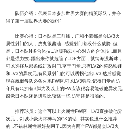
队伍介绍：代表日本参加世界大赛的精英球队，并夺
得了第一届世界大赛的冠军
比赛心得：日本队是三前锋，广和小豪都是会LV3火
属性射门的人，虎丸很酱油...感觉射门都没什么威胁..但
是，日本队N多合体技...这场强烈小心对方的合体技...而且
都是强力技..踢出来你就危险了..DF方面，就纲海没断球，
可以选择从那条线进攻射门,至于円堂,只有LV2的愤怒铁锤
和LV3的异次元,有风系射门的可以诱拐他出LV3,然后感觉
现在貌似每队必备火系FW啊,可以LV3强攻,记得円堂的防
守只有C,拥有B脚力及以上的FW应该很容易能破他异次元,
感觉日本队还是进攻比较猛一些,防守还是很脆的.
推荐球员：这个可以上火属性FW啊，LV3直接破他异
次元，剑城小豪火将神马的GK的话...其实也没什么推荐
的...不错林属性最好别用了..因为有两个FW都是会LV3火