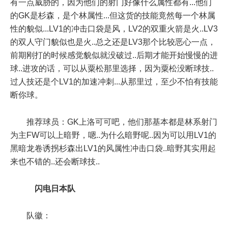
有一点威胁的，因为他们的射门好像什么属性都有...他们
的GK是杉森，是个林属性...但这货的技能竟然每一个林属
性的貌似...LV1的冲击口袋是风，LV2的双重火箭是火..LV3
的双人守门貌似也是火..总之还是LV3那个比较恶心一点，
前期刚打的时候感觉貌似就没破过..后期才能开始慢慢的进
球..进攻的话，可以从粟松那里选择，因为粟松没断球技..
过人技还是个LV1的加速冲刺...从那里过，至少不怕有技能
断你球。
推荐球员：GK上洛可可吧，他们那基本都是林系射门
为主FW可以上暗野，嗯..为什么暗野呢..因为可以用LV1的
黑暗龙卷诱拐杉森出LV1的风属性冲击口袋..暗野其实用起
来也不错的..还会断球技..
闪电日本队
队徽：