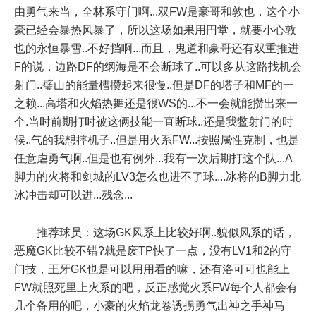
由勇气来当，全林系守门啊...双FW是豪哥和敦也，这个小
豪已经会暴热风暴了，所以这场如果用円堂，就要小心敦
也的永恒暴雪..不好挡啊...而且，鬼道和豪哥还有双重推进
F的说，边路DF的纲海是不会断球了..可以多从这路找机会
射门..璧山的能量槽攒起来很慢..但是DF的塔子和MF的一
之赖...高塔和火焰热舞还是很WS的...不一会就能攒出来一
个.当时前期打时被这俩技能一直断球..还是我鳖射门的时
候..气的我想摔机子..但是用火系FW...按照属性克制，也是
任意虐勇气啊..但是也有例外...我有一次后期打这个队...A
脚力的火将和剑城的LV3怎么也进不了球....冰将的B脚力北
冰冲击却可以进...残念...
推荐球员：这场GK风系上比较好啊..貌似风系的话，
恶魔GK比较不错?就是废TP快了一点，没有LV1和2的守
门技，王牙GK也是可以用用看的嘛，还有洛可可也能上
FW就照死里上火系的吧，反正感觉火系FW每个人都会有
几个备用的吧，小豪的火焰龙卷诱拐勇气出神之手神马