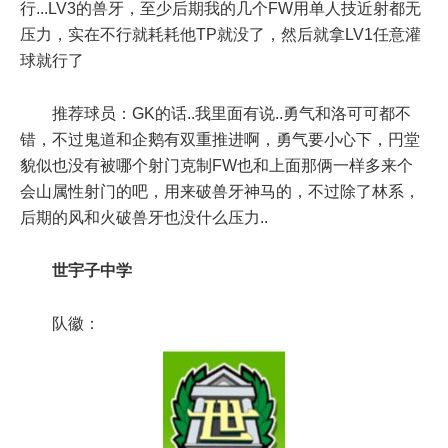
行...LV3的兽牙，至少后期我的几个FW用单人技近射都无
压力，实在不行就耗耗他TP就没了，然后就拿LV1任意灌
球就行了
推荐球员：GK的话..我里面有说..勇气和洛可可都不
错，不过鬼道和企鹅有双重推进啊，勇气要小心下，円堂
貌似也没有被哪个射门克制FW也和上面那俩一样多来个
会山属性射门的吧，用来破兽牙神马的，不过除了林系，
后期的风和火破兽牙也没什么压力..
世宇子中学
队徽：