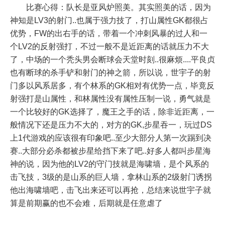
比赛心得：队长是亚风炉照美。其实照美的话，因为
神知是LV3的射门..也属于强力技了，打山属性GK都很占
优势，FW的出右手的话，带着一个冲刺风暴的过人和一
个LV2的反射强打，不过一般不是近距离的话就压力不大
了，中场的一个秃头男会断球会天堂时刻..很麻烦....平良贞
也有断球的杀手铲和射门的神之箭，所以说，世宇子的射
门多以风系居多，有个林系的GK相对有优势一点，毕竟反
射强打是山属性，和林属性没有属性压制一说，勇气就是
一个比较好的GK选择了，魔王之手的话，除非近距离，一
般情况下还是压力不大的，对方的GK,步星吞一，玩过DS
上1代游戏的应该很有印象吧..至少大部分人第一次踢到决
赛..大部分必杀都被步星给挡下来了吧..好多人都叫步星海
神的说，因为他的LV2的守门技就是海啸墙，是个风系的
击飞技，3级的是山系的巨人墙，拿林山系的2级射门诱拐
他出海啸墙吧，击飞出来还可以再抢，总结来说世宇子就
算是前期赢的也不会难，后期就是任意虐了