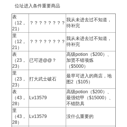
位址进入条件重要商品
表
我从未进去过不知道，
（12，
？？？？？？？？
待补完
21）
里
我从未进去过不知道，
（12，
？？？？？？？？
待补完
21）
表
高级potion（$200）、
（23，
已可进@@？
加贤不错项炼
23）
（$5000）
里
最早可进入的商店，地
（23，
打大武士破石
图2（$105）
23）
表
高级potion（$200）、
（43，
Lv13579
最强铠甲（$15000）、
28）
不错防具
里
（43，
Lv13579
没什么重要的
28）