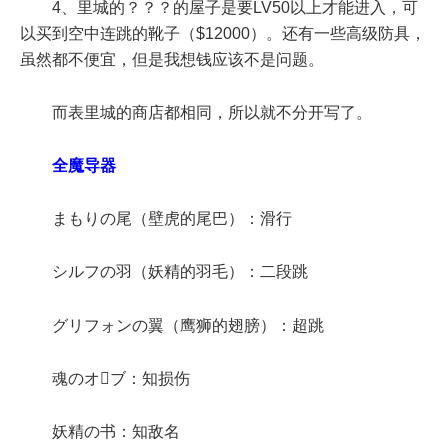
4、里城的？？？的屋子是要LV50以上才能进入，可
以买到空中连跳的靴子（$12000）。还有一些高级防具，
虽然都不便宜，但是我想钱应该不是问题。
而表里城的商店都相同，所以就不分开写了。
全魔导器
まもりの尾（壁虎的尾巴）：滑行
シルフの羽（妖精的羽毛）：二段跳
グリフォンの翼（鹰狮的翅膀）：超跳
魂のオブ：知损伤
妖精の书：知敌名