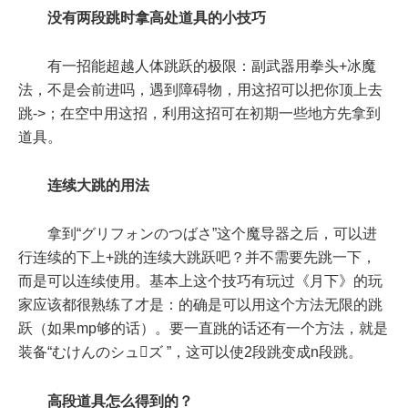
没有两段跳时拿高处道具的小技巧
有一招能超越人体跳跃的极限：副武器用拳头+冰魔
法，不是会前进吗，遇到障碍物，用这招可以把你顶上去
跳->；在空中用这招，利用这招可在初期一些地方先拿到
道具。
连续大跳的用法
拿到“グリフォンのつばさ”这个魔导器之后，可以进
行连续的下上+跳的连续大跳跃吧？并不需要先跳一下，
而是可以连续使用。基本上这个技巧有玩过《月下》的玩
家应该都很熟练了才是：的确是可以用这个方法无限的跳
跃（如果mp够的话）。要一直跳的话还有一个方法，就是
装备“むけんのシュズ ”，这可以使2段跳变成n段跳。
高段道具怎么得到的？