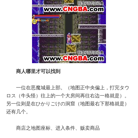
商人哪里才可以找到
一位在恶魔城最上部。（地图正中央偏上，打完タウ
ロス（牛头怪）往上的一个大房间再往右边一格就是）。
另一位则是在ひかりごけの洞窟（地图最右下那格就是）
还有几个。
商店之地图座标、进入条件、贩卖商品