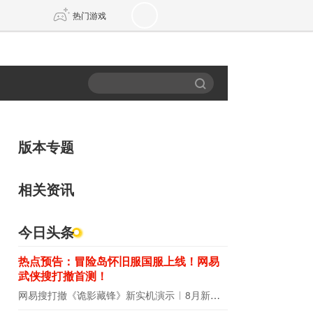
热门游戏
DNF
传奇4
剑网3旗舰版
新天龙八部
版本专题
自由
诛仙世界
新仙侠5
相关资讯
今日头条
热点预告：冒险岛怀旧服国服上线！网易
武侠搜打撤首测！
网易搜打撤《诡影藏锋》新实机演示
8月新游前瞻：《诡秘之主》领衔