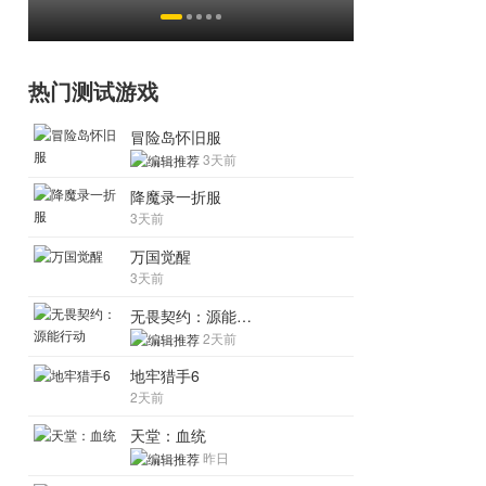
挂猖狂
热门测试游戏
冒险岛怀旧服
3天前
降魔录一折服
3天前
万国觉醒
3天前
无畏契约：源能行动
2天前
地牢猎手6
2天前
天堂：血统
昨日