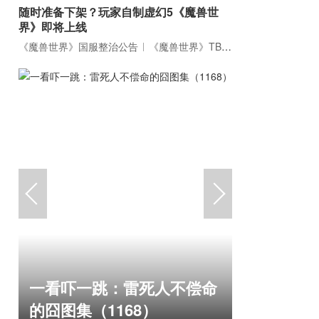
随时准备下架？玩家自制虚幻5《魔兽世
界》即将上线
《魔兽世界》国服整治公告
《魔兽世界》TBC周年大更：双经典团本回归！
《冒险岛
一看吓一跳：雷死人不偿命
斗！国服
的囧图集（1168）