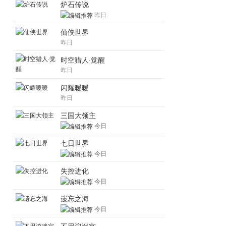
炉石传说
昨日
仙侠世界
昨日
时空猎人·觉醒
昨日
闪耀暖暖
昨日
三国大领主
今日
七日世界
今日
失控进化
今日
遗忘之海
今日