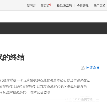
新网游
新页游
礼包/激活码
今日开服
热门页游
魔兽
天堂
代的终结
王权与
神评论
0
代经典壁纸一个玩家眼中的石器发展史再忆石器当年是外挂让
器时代-3回忆石器时代-417173石器时代专区单机站视频论
在这篇回顾前的话: 我不知道究竟
17173 新闻导语