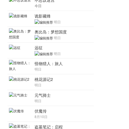
不思议迷宫
今日
诡影藏锋
明日
奥比岛：梦想国度
明日
远征
明日
怪物猎人：旅人
明日
桃花源记2
明日
元气骑士
明日
伏魔传
8月10日
盗墓笔记：启程