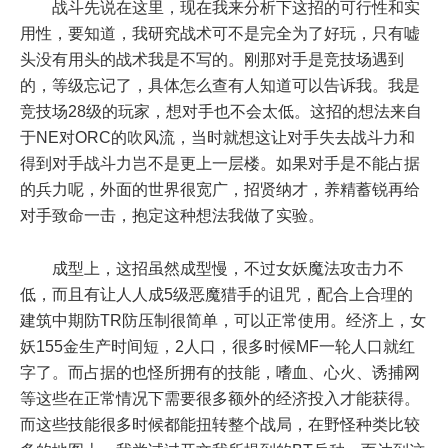
战斗先说在这里，现在我来分析下这招的可行性和实
用性，要知道，我研究战术可不是完全为了好玩，只有嘘
头没有用头的战术我是不写的。刚那对手是竞技场遇到
的，等级忘记了，具体怎么查有人知道可以告诉我。我是
竞技场28级的玩家，想对手也不会太低。这招的想法来自
于NE对ORC的吹风流，当时就想这让对手失去战斗力和
得到对手战斗力岂不是更上一层楼。如果对手是不能占据
的兵力呢，外面的世界很宽广，招贤纳才，养精蓄锐再给
对手致命一击，抱定这种想法我做了实验。
成型上，这招虽然成型慢，不过女妖魔法攻击力不
低，而且有让人人成5级恶魔猎手的诅咒，配合上合理的
建筑中期防TR防压制很简单，可以正常使用。经济上，女
妖155金生产时间短，2人口，很多时候MF一轮人口就红
字了。而占据的也怪所拥有的技能，嗜血、心火、诱捕网
等这些在正常情况下需要很多额外的经济投入才能获得。
而这些技能很多时候都能扭转整个战局，在野怪种类比较