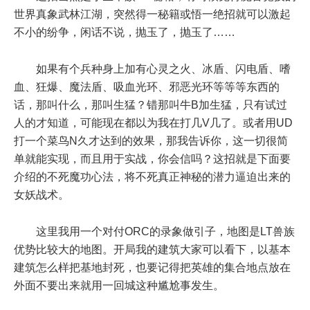
世界真象武林江湖，突然得一秘籍或悟一绝招就可以激起
不小的纷争，闲话不说，抛玉了，抛玉了……
如果有个兵种身上加有心灵之火、冰盾、闪电盾、嗜
血、狂爆、魔法盾、吸血光环、邪恶光环等等等东西的
话，那叫什么，那叫生猛？错那叫牛B加生猛，只有试过
人的才知道，可能现在都以为我在打几V几了。或者用UD
打一个菜鸟N久才达到的效果，那我告诉你，这一切很简
单就能实现，而且用于实战，你会信吗？这招就是下面要
介绍的不死魔功心法，将不死真正神秘的潜力逼迫出来的
女妖战术。
这里我用一个对付ORC的录象做引子，地图是LT兽族
优势比较大的地图。开局我的建筑大家可以看下，以基本
建筑怎么样把基地封死，也要记得把英雄的集合地点放在
外面不要出来就用一回城这种尴尬事发生。