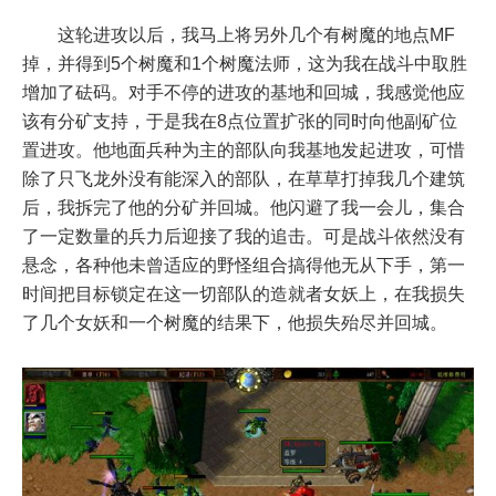
这轮进攻以后，我马上将另外几个有树魔的地点MF
掉，并得到5个树魔和1个树魔法师，这为我在战斗中取胜
增加了砝码。对手不停的进攻的基地和回城，我感觉他应
该有分矿支持，于是我在8点位置扩张的同时向他副矿位
置进攻。他地面兵种为主的部队向我基地发起进攻，可惜
除了只飞龙外没有能深入的部队，在草草打掉我几个建筑
后，我拆完了他的分矿并回城。他闪避了我一会儿，集合
了一定数量的兵力后迎接了我的追击。可是战斗依然没有
悬念，各种他未曾适应的野怪组合搞得他无从下手，第一
时间把目标锁定在这一切部队的造就者女妖上，在我损失
了几个女妖和一个树魔的结果下，他损失殆尽并回城。