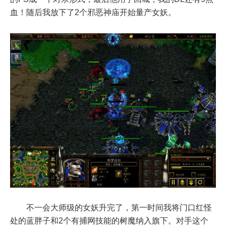
血！随后我放下了2个邪恶神庙开始量产女妖。
不一会大师级的女妖升完了，第一时间我将门口红怪
处的蓝胖子和2个有捕网技能的树魔纳入旗下。对手这个