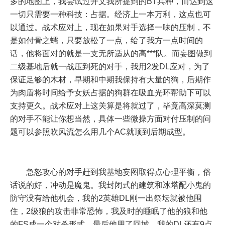
多的地图上，我尝试过开文我所提到的BT兵种，而达到这
一切只需要一种科技：占据。经济上一本万利，这点也可
以通过。战术应对上，现在如果对手选择一味的压制，不
是如付骨之蠕，只要放松了一点，给了我方一点时间的
话，他将面对的就是一支无所适从的高***队。而妄图做到
二级基地后就一战压到死的对手，我用2发DL应对，为了
保证足够的木材，早期和中期我保持有大量的狗，后期作
为肉盾将时间给予女妖占据的狗群在吸血光环帮助下可以
支持更久。战术应对上这关算是将就过了，毕竟高深莫测
的对手不能让你想当然，具体一些微操方面对付压制的问
题可以参照吹风流怎么用几个AC就顶到后期成型。
急怒攻心的对手赶到我基地妄图取得点心理平衡，俗
话说的好，冲动是魔鬼。我封闭式的建筑和冰塔配小鬼的
防守没有给他机会，我的2英雄DL刚一出祭坛就被他围
住，2级狼的攻击非常恐怖，我及时的睡眠了他的狼和他
的FS成一个对杀形式，最后他用了回城，我的DL还有9点