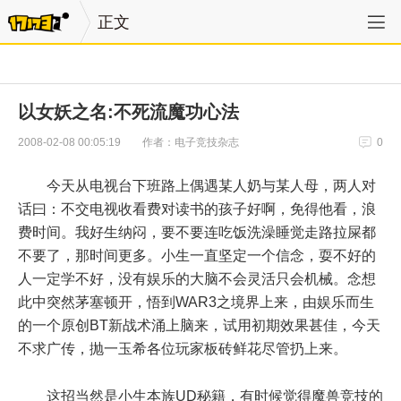
正文
以女妖之名:不死流魔功心法
作者：电子竞技杂志
2008-02-08 00:05:19
0
今天从电视台下班路上偶遇某人奶与某人母，两人对
话曰：不交电视收看费对读书的孩子好啊，免得他看，浪
费时间。我好生纳闷，要不要连吃饭洗澡睡觉走路拉屎都
不要了，那时间更多。小生一直坚定一个信念，耍不好的
人一定学不好，没有娱乐的大脑不会灵活只会机械。念想
此中突然茅塞顿开，悟到WAR3之境界上来，由娱乐而生
的一个原创BT新战术涌上脑来，试用初期效果甚佳，今天
不求广传，抛一玉希各位玩家板砖鲜花尽管扔上来。
这招当然是小生本族UD秘籍，有时候觉得魔兽竞技的