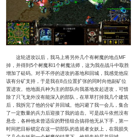
这轮进攻以后，我马上将另外几个有树魔的地点MF
掉，并得到5个树魔和1个树魔法师，这为我在战斗中取胜
增加了砝码。对手不停的进攻的基地和回城，我感觉他应
该有分矿支持，于是我在8点位置扩张的同时向他副矿位
置进攻。他地面兵种为主的部队向我基地发起进攻，可惜
除了只飞龙外没有能深入的部队，在草草打掉我几个建筑
后，我拆完了他的分矿并回城。他闪避了我一会儿，集合
了一定数量的兵力后迎接了我的追击。可是战斗依然没有
悬念，各种他未曾适应的野怪组合搞得他无从下手，第一
时间把目标锁定在这一切部队的造就者女妖上，在我损失
了几个女妖和一个树魔的结果下，他损失殆尽并回城。