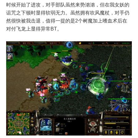
时候开始了进攻，对手部队虽然来势汹汹，但在我女妖的
诅咒之下顿时显得软弱无力。虽然拥有吹风魔杖，对手仍
然很快被我击退，值得一提的是2个树魔加上嗜血术后在
对付飞龙上显得异常BT。