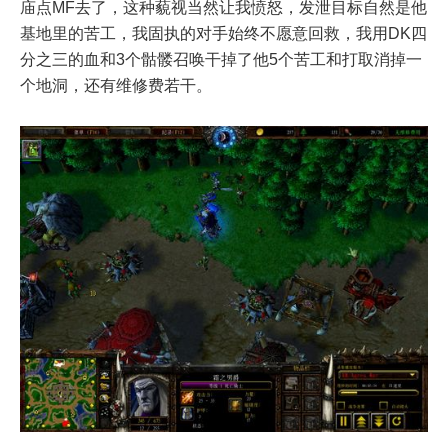
庙点MF去了，这种藐视当然让我愤怒，发泄目标自然是他
基地里的苦工，我固执的对手始终不愿意回救，我用DK四
分之三的血和3个骷髅召唤干掉了他5个苦工和打取消掉一
个地洞，还有维修费若干。