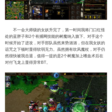
不一会大师级的女妖升完了，第一时间我将门口红怪
处的蓝胖子和2个有捕网技能的树魔纳入旗下。对手这个
时候开始了进攻，对手部队虽然来势汹汹，但在我女妖的
诅咒之下顿时显得软弱无力。虽然拥有吹风魔杖，对手仍
然很快被我击退，值得一提的是2个树魔加上嗜血术后在
对付飞龙上显得异常BT。