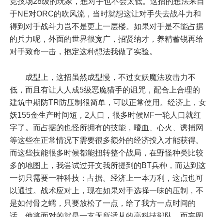
竞技场28级的玩家，想对手也不会太低。这招的想法来自
于NE对ORC的吹风流，当时就想这让对手失去战斗力和
得到对手战斗力岂不是更上一层楼。如果对手是不能占据
的兵力呢，外面的世界很宽广，招贤纳才，养精蓄锐再给
对手致命一击，抱定这种想法我做了实验。
成型上，这招虽然成型慢，不过女妖魔法攻击力不
低，而且有让人人成5级恶魔猎手的诅咒，配合上合理的
建筑中期防TR防压制很简单，可以正常使用。经济上，女
妖155金生产时间短，2人口，很多时候MF一轮人口就红
字了。而占据的也怪所拥有的技能，嗜血、心火、诱捕网
等这些在正常情况下需要很多额外的经济投入才能获得。
而这些技能很多时候都能扭转整个战局，在野怪种类比较
多的地图上，我尝试过开文我所提到的BT兵种，而达到这
一切只需要一种科技：占据。经济上一本万利，这点也可
以通过。战术应对上，现在如果对手选择一味的压制，不
是如付骨之蠕，只要放松了一点，给了我方一点时间的
话，他将面对的就是一支无所适从的高科技部队。而妄图