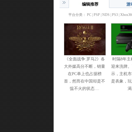
编辑推荐
游
平台分类：
PC
| PSP |
NDS
|
PS3
|
Xbox36
《全面战争:罗马2》各
时隔8年主
大外媒高分不断，销量
迎来洗牌。
在PC单上也占据榜
示，主机市
首，然而在中国却是不
是表象，玩
愠不火的状态....
渴