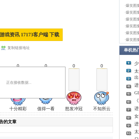
·
爆笑图
·
爆笑图
·
爆笑图
·
爆笑图
·
爆笑图
游戏资讯 17173客户端 下载
·
爆笑图
复制链接地址
单机热
少
0
0
0
0
太
出
正在接收数据...
进
G
《
十分精彩
值得一看
怒发冲冠
不知所云
进
女
人广告的文章
进
太