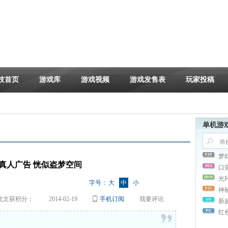
技首页
游戏库
游戏视频
游戏发售表
玩家投稿
文
单机游
梦
会员真人广告 恍似盗梦空间
口
光
字号：
大
中
小
神
此文获积分：
2014-02-19
手机订阅
我要评论
新
红