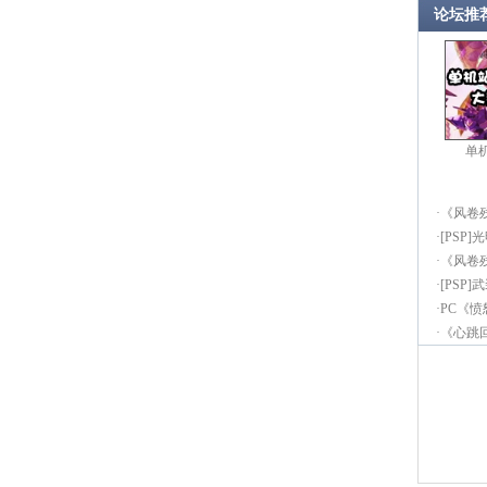
论坛推
单
·
《风卷
·
[PSP]
·
《风卷
·
[PSP
·
PC《
·
《心跳回