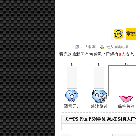
掌握
加入收藏
进入游戏论坛
看完这篇新闻有何感觉？已经有
0
人表态
0
0
0
囧雷无比
酱油路过
保持关注
关于PS Plus,PSN会员,索尼PS4真