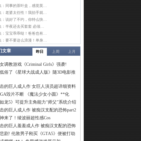
集：同事的茶叶盒，感觉英…
集：老婆太任性！我抬手就…
集：说好了不约，你特么快…
集：半夜还去买套套 必须…
集：宝宝乖乖哒！爸爸也有…
集：要不要这么浪漫！单身…
门文章
昨日
上周
上月
女调教游戏《Criminal Girls》强袭!
低俗了《星球大战成人版》随3D电影推
击的巨人成人作 女巨人演员超详细资料
IGA毁片不断 《魔法少女小圆》**化
如龙5》可提升主角能力“师父”系统介绍
击的巨人成人作 被痴汉支配的恐怖part2
神来了！绫波丽超性感Cos
击的巨人羞羞成人作 被痴汉支配的恐怖
悲剧! 伦敦男子刚买《GTA5》便被打劫