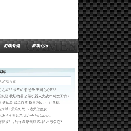
游戏专题
游戏论坛
戏库
幻之星P2 最终幻想:纷争 王国之心BBS
袋妖怪 牧场物语 超级机器人大战W 符文工坊3
环:致远星 暗黑血统 质量效应2 生化危机5
秘海域2 最终幻想13 猎天使魔女
超级马里奥兄弟
龙之子 Vs Capcom
色警戒3
古剑奇谭
暗黑破坏神3
星际争霸2