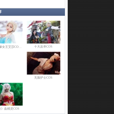
荐
十大反串COS
缘女王艾莎CO…
无脸护士COS
兽》血精灵COS