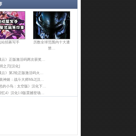
荐
机站招募写手
历数全球范围内十大遭
禁…
残云》正版激活码两次获奖…
光明之刃[汉化]
残云》第2轮正版激活码火…
]武装神姬：战斗大师Mk2[汉…
愤怒的小鸟：太空版》汉化下…
忆4》汉化1.0版震撼登场…