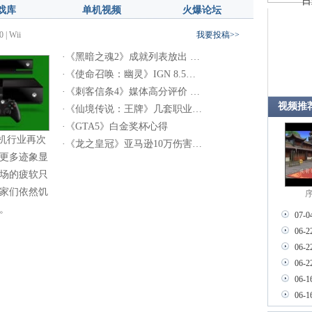
日
戏库
单机视频
火爆论坛
0
|
Wii
我要投稿>>
·
《黑暗之魂2》成就列表放出 …
·
《使命召唤：幽灵》IGN 8.5…
·
《刺客信条4》媒体高分评价 …
视频推
·
《仙境传说：王牌》几套职业…
·
《GTA5》白金奖杯心得
机行业再次
·
《龙之皇冠》亚马逊10万伤害…
更多迹象显
场的疲软只
家们依然饥
序
。
07-0
06-2
06-2
06-2
06-1
06-1