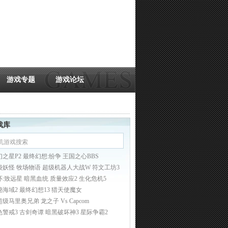
游戏专题
游戏论坛
戏库
幻之星P2 最终幻想:纷争 王国之心BBS
袋妖怪 牧场物语 超级机器人大战W 符文工坊3
环:致远星 暗黑血统 质量效应2 生化危机5
秘海域2 最终幻想13 猎天使魔女
超级马里奥兄弟
龙之子 Vs Capcom
色警戒3
古剑奇谭
暗黑破坏神3
星际争霸2