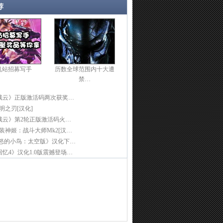
荐
机站招募写手
历数全球范围内十大遭
禁…
残云》正版激活码两次获奖…
光明之刃[汉化]
残云》第2轮正版激活码火…
]武装神姬：战斗大师Mk2[汉…
愤怒的小鸟：太空版》汉化下…
忆4》汉化1.0版震撼登场…