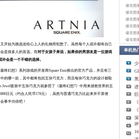
·
爆笑图
·
爆笑图
·
爆笑图
·
爆笑图
·
爆笑图
·
爆笑图
们又开始为挑选送给心上人的礼物而犯愁了。虽然每个人或许都有自己
单机热
将会是很多人的首选。而
对于女孩子来说，如果你的男朋友是一位游戏
或许会是一个不错的选择。
少
幻想》系列游戏的开发商Square Enix推出的官方产品，并且有三
G
款中的哪一款，其中都将包括五块巧克力，而且每块巧克力的设计都取
黑
n Jewel套装中五块巧克力就参照了《最终幻想7》中用来拯救世界的五
进
000日元（约合人民币178元），虽然与普通巧克力比起来并不算便
巨
定会事半功倍吧！
《
《
深
评
1