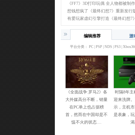
《FF7》3D打印玩偶 全人物都被制
(2013-08-19)
想钱想疯了《最终幻想7》重新发行版
(2012-07-05)
有爱玩家虚幻引擎打造《最终幻想7
12-05)
编辑推荐
游
平台分类：
PC
| PSP |
NDS
|
PS3
|
Xbox36
《全面战争:罗马2》各
时隔8年主
大外媒高分不断，销量
迎来洗牌。
在PC单上也占据榜
示，主机市
首，然而在中国却是不
是表象，玩
愠不火的状态....
渴