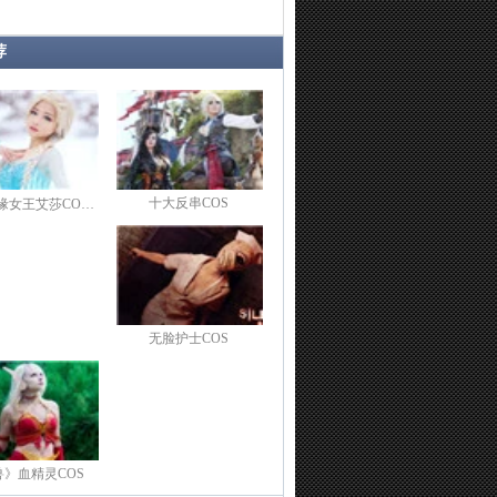
荐
十大反串COS
缘女王艾莎CO…
无脸护士COS
兽》血精灵COS