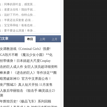
集：同事的茶叶盒，感觉英…
集：老婆太任性！我抬手就…
集：说好了不约，你特么快…
集：半夜还去买套套 必须…
集：宝宝乖乖哒！爸爸也有…
集：要不要这么浪漫！单身…
门文章
昨日
上周
上月
女调教游戏《Criminal Girls》强袭!
IGA毁片不断 《魔法少女小圆》**化
丝带缠身！日本妞超大尺度Cosplay
击的巨人成人作 女巨人演员超详细资料
棒来袭！《进击的巨人》等作涉足**圈
暗黑破坏神3》官方中文界面公布！
丧尸围城2》真人短片开拍 11月发售
入敌后华丽狙击 《狙击手:幽灵战士2》
测
6年辉煌历史!《极品飞车》系列回顾