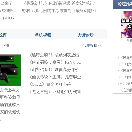
作出来了
《最终幻想7》PC版获评级 首次被“总结”
论坛推
登陆PC
(2012-07-10)
野村：填完旧坑才考虑重制《最终幻想7》
》
(2011-
(2012-05-16)
戏库
单机视频
火爆论坛
单
0
|
Wii
我要投稿>>
·
《黑暗之魂2》成就列表放出 …
·
《风卷
·
《使命召唤：幽灵》IGN 8.5…
·
[PSP]
·
《刺客信条4》媒体高分评价 …
·
《风卷
·
《仙境传说：王牌》几套职业…
·
[PSP
·
PC《
·
《GTA5》白金奖杯心得
机行业再次
·
《心跳回
·
《龙之皇冠》亚马逊10万伤害…
更多迹象显
场的疲软只
家们依然饥
。