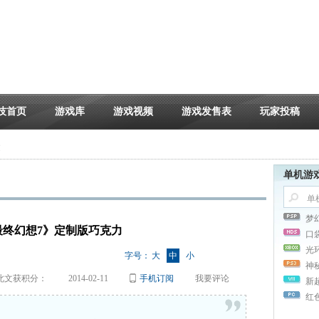
技首页
游戏库
游戏视频
游戏发售表
玩家投稿
文
单机游
梦
x推《最终幻想7》定制版巧克力
口
光
字号：
大
中
小
神
此文获积分：
2014-02-11
手机订阅
我要评论
新
红