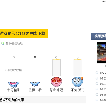
进
游戏资讯 17173客户端 下载
视频推
复制链接地址
0
0
0
0
序
正在接收数据...
07-0
06-2
06-2
06-2
十分精彩
值得一看
怒发冲冠
不知所云
06-1
幻想7巧克力的文章
06-1