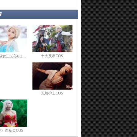
荐
十大反串COS
缘女王艾莎CO…
无脸护士COS
兽》血精灵COS