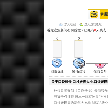
掌握
加入收藏
进入游戏论坛
看完这篇新闻有何感觉？已经有
0
人表态
0
0
0
囧雷无比
酱油路过
保持关注
关于口袋妖怪,口袋妖怪大小,口袋妖怪
外媒首曝疑似《口袋妖怪》最新续作
(2014-01-07)
熊孩子必须死 日本一玩家神兽PM被
(2014-01-03)
口袋妖怪周边新年大抱枕 MEGA进