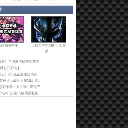
荐
机站招募写手
历数全球范围内十大遭
禁…
残云》正版激活码两次获奖…
光明之刃[汉化]
残云》第2轮正版激活码火…
]武装神姬：战斗大师Mk2[汉…
愤怒的小鸟：太空版》汉化下…
忆4》汉化1.0版震撼登场…