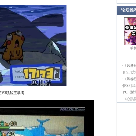
论坛推
单
·
《风卷
·
[PSP]
·
《风卷
·
[PSP
·
PC《
吼鲸王V3吼鲸王填满…
·
《心跳回