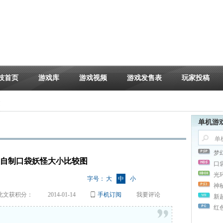
技首页
游戏库
游戏视频
游戏发售表
玩家投稿
文
单机游
梦
家自制口袋妖怪大小比较图
口
光
字号：
大
中
小
神
此文获积分：
2014-01-14
手机订阅
我要评论
新
红