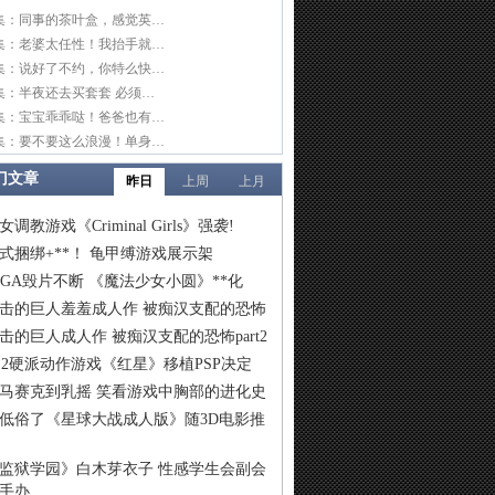
集：同事的茶叶盒，感觉英…
集：老婆太任性！我抬手就…
集：说好了不约，你特么快…
集：半夜还去买套套 必须…
集：宝宝乖乖哒！爸爸也有…
集：要不要这么浪漫！单身…
门文章
昨日
上周
上月
女调教游戏《Criminal Girls》强袭!
式捆绑+**！ 龟甲缚游戏展示架
IGA毁片不断 《魔法少女小圆》**化
击的巨人羞羞成人作 被痴汉支配的恐怖
击的巨人成人作 被痴汉支配的恐怖part2
S2硬派动作游戏《红星》移植PSP决定
马赛克到乳摇 笑看游戏中胸部的进化史
低俗了《星球大战成人版》随3D电影推
监狱学园》白木芽衣子 性感学生会副会
手办