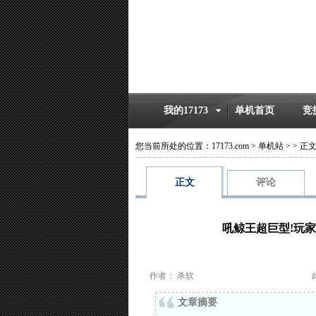
我的17173
单机首页
竞
您当前所处的位置：
17173.com
>
单机站
>
>
正
正文
评论
吼鲸王超巨型!玩
作者： 杀软
文章摘要