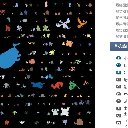
·
爆笑图
·
爆笑图
·
爆笑图
·
爆笑图
·
爆笑图
·
爆笑图
单机热
少
日
G
进
进
P
从
太
出
《
长