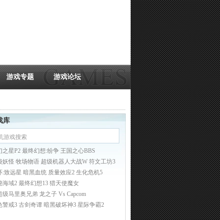
游戏专题
游戏论坛
戏库
幻之星P2 最终幻想:纷争 王国之心BBS
袋妖怪 牧场物语 超级机器人大战W 符文工坊3
环:致远星 暗黑血统 质量效应2 生化危机5
秘海域2 最终幻想13 猎天使魔女
超级马里奥兄弟
龙之子 Vs Capcom
色警戒3
古剑奇谭
暗黑破坏神3
星际争霸2