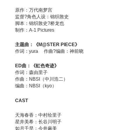
原作：万代南梦宫
监督?角色人设：锦织敦史
脚本：锦织敦史?桥龙也
制作：A-1 Pictures
主题曲：《M@STER PIECE》
作词：yura 作曲?编曲：神前晓
ED曲：《虹色奇迹》
作词：森由里子
作曲：NBSI（中川浩二）
编曲：NBSI（kyo）
CAST
天海春香：中村绘里子
星井美希：长谷川明子
如月千早：今井麻美