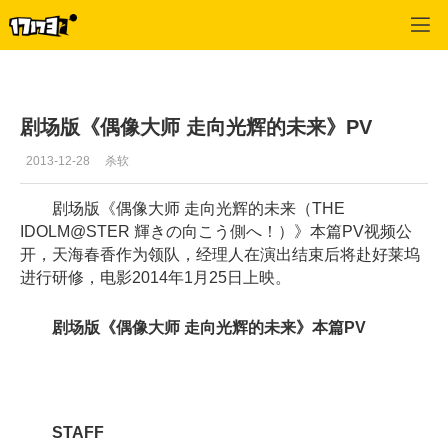
单机站
>
单机首页新闻
>
正文
剧场版《偶像大师 走向光辉的未来》PV
2013-12-28
杀软
剧场版《偶像大师 走向光辉的未来（THE
IDOLM@STER 輝きの向こう側へ！）》本篇PV视频公
开，天海春香作为领队，经理人在演出结束后将赴好莱坞
进行研修，电影2014年1月25日上映。
剧场版《偶像大师 走向光辉的未来》本篇PV
STAFF