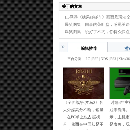
关于的文章
H5网游《糖果碰碰车》画面及玩法
(2015-10-30)
爆笑图集：同事的茶叶盒，感觉英语
(2014-12-24)
爆笑图集：说好了不约，你特么快点
(2014-12-24)
编辑推荐
游
平台分类：
PC
| PSP |
NDS
|
PS3
|
Xbox36
《全面战争:罗马2》各
时隔8年主
大外媒高分不断，销量
迎来洗牌。
在PC单上也占据榜
示，主机市
首，然而在中国却是不
是表象，玩