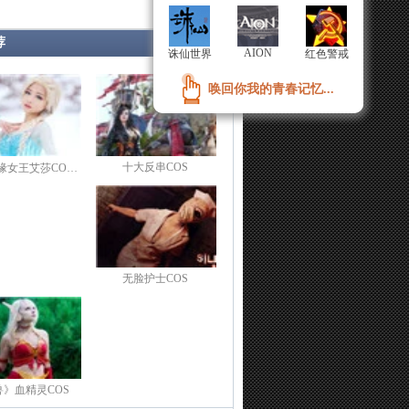
荐
AION
AION
诛仙世界
诛仙世界
红色警戒
红色警戒
唤回你我的青春记忆...
唤回你我的青春记忆...
十大反串COS
缘女王艾莎CO…
无脸护士COS
兽》血精灵COS