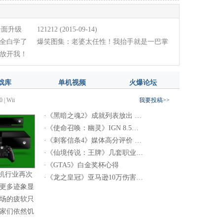
全面升级
121212
(2015-09-14)
全白学了
爆笑图集：老婆太任性！我抬手就是一巴掌
放开我！
(2014-12-24)
戏库
单机视频
火爆论坛
0
|
Wii
我要投稿>>
·
《黑暗之魂2》成就列表放出 …
·
《使命召唤：幽灵》IGN 8.5…
·
《刺客信条4》媒体高分评价 …
·
《仙境传说：王牌》几套职业…
·
《GTA5》白金奖杯心得
机行业再次
·
《龙之皇冠》亚马逊10万伤害…
更多迹象显
场的疲软只
家们依然饥