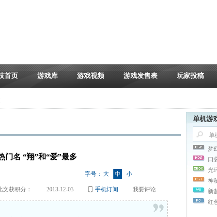
技首页
游戏库
游戏视频
游戏发售表
玩家投稿
文
单机游
梦
门名 “翔”和“爱”最多
口
光
字号：
大
中
小
神
此文获积分：
2013-12-03
手机订阅
我要评论
新
红