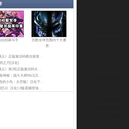
荐
机站招募写手
历数全球范围内十大遭
禁…
残云》正版激活码两次获奖…
光明之刃[汉化]
残云》第2轮正版激活码火…
]武装神姬：战斗大师Mk2[汉…
愤怒的小鸟：太空版》汉化下…
忆4》汉化1.0版震撼登场…