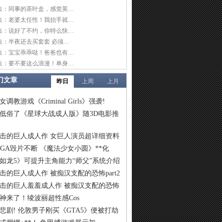
集：同事的茶叶盒，感觉英…
集：老婆太任性！我抬手就…
集：说好了不约，你特么快…
集：半夜还去买套套 必须…
集：宝宝乖乖哒！爸爸也有…
集：要不要这么浪漫！单身…
门文章
昨日
上周
上月
女调教游戏《Criminal Girls》强袭!
低俗了《星球大战成人版》随3D电影推
击的巨人成人作 女巨人演员超详细资料
IGA毁片不断 《魔法少女小圆》**化
如龙5》可提升主角能力“师父”系统介绍
击的巨人成人作 被痴汉支配的恐怖part2
击的巨人羞羞成人作 被痴汉支配的恐怖
神来了！绫波丽超性感Cos
悲剧! 伦敦男子刚买《GTA5》便被打劫