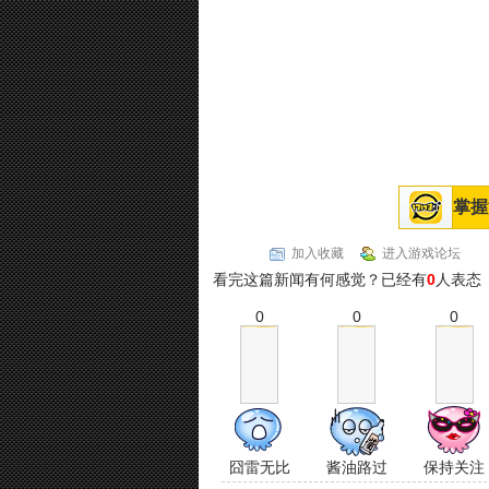
掌握
加入收藏
进入游戏论坛
看完这篇新闻有何感觉？已经有
0
人表态
0
0
0
囧雷无比
酱油路过
保持关注