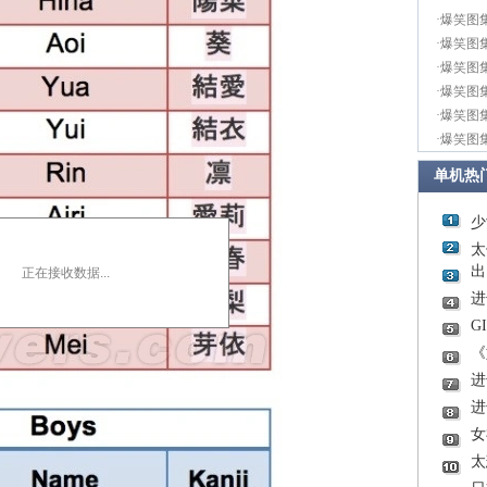
·
爆笑图
·
爆笑图
·
爆笑图
·
爆笑图
·
爆笑图
·
爆笑图
单机热
少
太
出
正在接收数据...
进
G
《
进
进
女
太