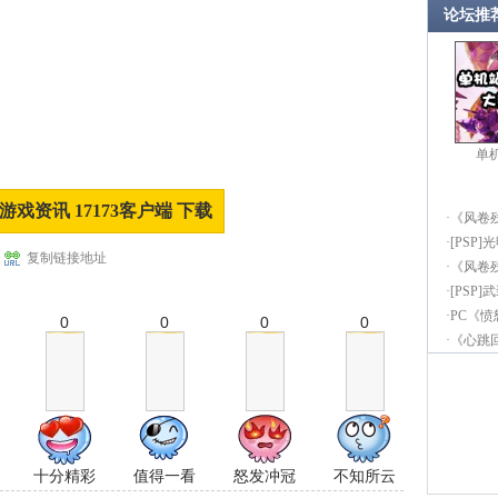
论坛推
单
游戏资讯 17173客户端 下载
·
《风卷
·
[PSP]
复制链接地址
·
《风卷
·
[PSP
·
PC《
0
0
0
0
·
《心跳回
十分精彩
值得一看
怒发冲冠
不知所云