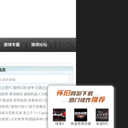
游戏专题
游戏论坛
戏库
幻之星P2 最终幻想:纷争 王国之心BBS
袋妖怪 牧场物语 超级机器人大战W 符文工坊3
环:致远星 暗黑血统 质量效应2 生化危机5
秘海域2 最终幻想13 猎天使魔女
超级马里奥兄弟
龙之子 Vs Capcom
色警戒3
古剑奇谭
暗黑破坏神3
星际争霸2
传奇4
传奇4
奇迹世界经典
奇迹世界经典
奇迹MU
奇迹MU