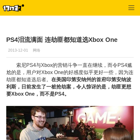
单机站
>
单机首页新闻
>
正文
PS4泪流满面 连劫匪都知道选Xbox One
2013-12-01
网络
索尼PS4与Xbox的营销斗争一直在继续，而令PS4尴
尬的是，用户对Xbox One的好感度似乎更好一些，因为连
劫匪都知道选后者。
在美国印第安纳州的首府印第安纳波
利斯，日前发生了一桩抢劫案，令人惊讶的是，劫匪更想
要Xbox One，而不是PS4。