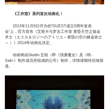
《工作室》系列首次动画化！
2013年11月6日开办的“GUEST成立0周年发表
会”上，官方宣布《艾斯卡与罗吉工作室 黄昏天空之炼金
术士（エスカ＆ロジーのアトリエ～黄昏の空の錬金術士
～ ）》2014年动画化决定。
动画将由Studio 五组（即《强袭魔女》及《咲-
Saki-》制作成员所组成的公司）制作，详情请期待后续报
道。