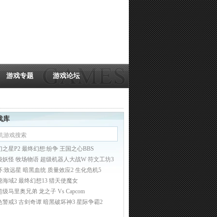
游戏专题
游戏论坛
戏库
幻之星P2 最终幻想:纷争 王国之心BBS
袋妖怪 牧场物语 超级机器人大战W 符文工坊3
环:致远星 暗黑血统 质量效应2 生化危机5
秘海域2 最终幻想13 猎天使魔女
超级马里奥兄弟
龙之子 Vs Capcom
色警戒3
古剑奇谭
暗黑破坏神3
星际争霸2