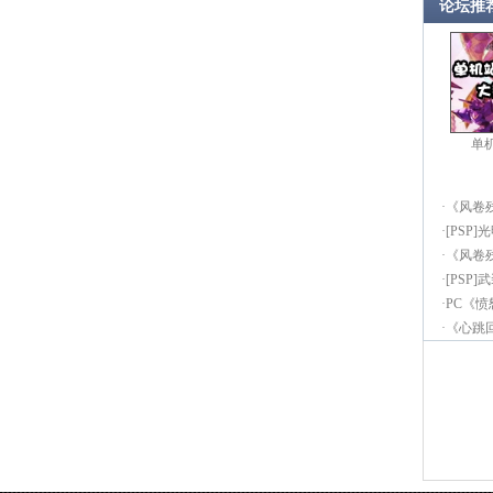
论坛推
单
·
《风卷
·
[PSP]
·
《风卷
·
[PSP
·
PC《
·
《心跳回