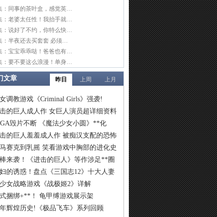
集：同事的茶叶盒，感觉英…
集：老婆太任性！我抬手就…
集：说好了不约，你特么快…
集：半夜还去买套套 必须…
集：宝宝乖乖哒！爸爸也有…
集：要不要这么浪漫！单身…
门文章
昨日
上周
上月
女调教游戏《Criminal Girls》强袭!
击的巨人成人作 女巨人演员超详细资料
IGA毁片不断 《魔法少女小圆》**化
击的巨人羞羞成人作 被痴汉支配的恐怖
马赛克到乳摇 笑看游戏中胸部的进化史
棒来袭！《进击的巨人》等作涉足**圈
妇的诱惑！盘点《三国志12》十大人妻
少女战略游戏《战极姬2》详解
式捆绑+**！ 龟甲缚游戏展示架
6年辉煌历史!《极品飞车》系列回顾