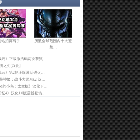
荐
机站招募写手
历数全球范围内十大遭
禁…
残云》正版激活码两次获奖…
光明之刃[汉化]
残云》第2轮正版激活码火…
]武装神姬：战斗大师Mk2[汉…
愤怒的小鸟：太空版》汉化下…
忆4》汉化1.0版震撼登场…