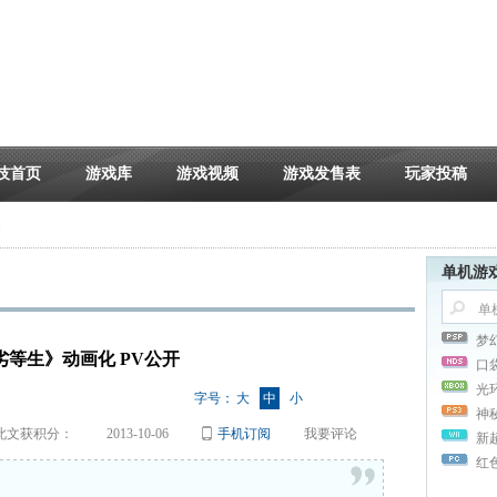
技首页
游戏库
游戏视频
游戏发售表
玩家投稿
文
单机游
梦
等生》动画化 PV公开
口
光
字号：
大
中
小
神
此文获积分：
2013-10-06
手机订阅
我要评论
新
红