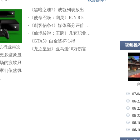
0
|
Wii
我要投稿>>
·
《黑暗之魂2》成就列表放出 …
·
《使命召唤：幽灵》IGN 8.5…
·
《刺客信条4》媒体高分评价 …
·
《仙境传说：王牌》几套职业…
·
《GTA5》白金奖杯心得
视频推
机行业再次
·
《龙之皇冠》亚马逊10万伤害…
更多迹象显
场的疲软只
家们依然饥
。
序
07-0
06-2
06-2
06-2
06-1
06-1