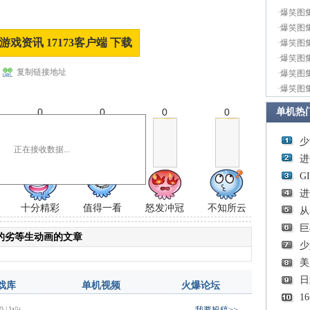
·
爆笑图
·
爆笑图
游戏资讯 17173客户端 下载
·
爆笑图
·
爆笑图
复制链接地址
·
爆笑图
·
爆笑图
0
0
0
0
单机热
少
正在接收数据...
进
G
进
十分精彩
值得一看
怒发冲冠
不知所云
从
巨
的劣等生动画的文章
少
美
日
戏库
单机视频
火爆论坛
1