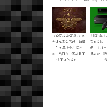
平台分类：
PC
| PSP |
NDS
|
PS3
|
Xbox36
《全面战争:罗马2》各
时隔8年主
大外媒高分不断，销量
迎来洗牌。
在PC单上也占据榜
示，主机市
首，然而在中国却是不
是表象，玩
愠不火的状态....
渴