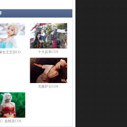
荐
十大反串COS
缘女王艾莎CO…
无脸护士COS
兽》血精灵COS