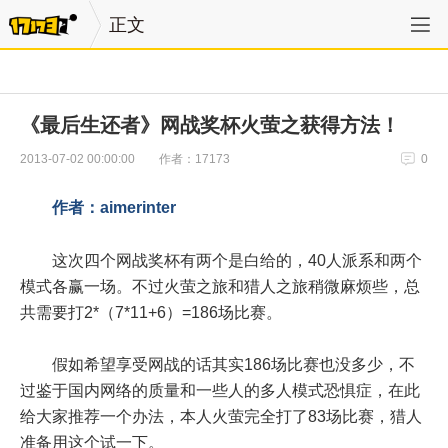
正文
《最后生还者》网战奖杯火萤之获得方法！
作者：17173
2013-07-02 00:00:00
0
作者：aimerinter
这次四个网战奖杯有两个是白给的，40人派系和两个
模式各赢一场。不过火萤之旅和猎人之旅稍微麻烦些，总
共需要打2*（7*11+6）=186场比赛。
假如希望享受网战的话其实186场比赛也没多少，不
过鉴于国内网络的质量和一些人的多人模式恐惧症，在此
给大家推荐一个办法，本人火萤完全打了83场比赛，猎人
准备用这个试一下。