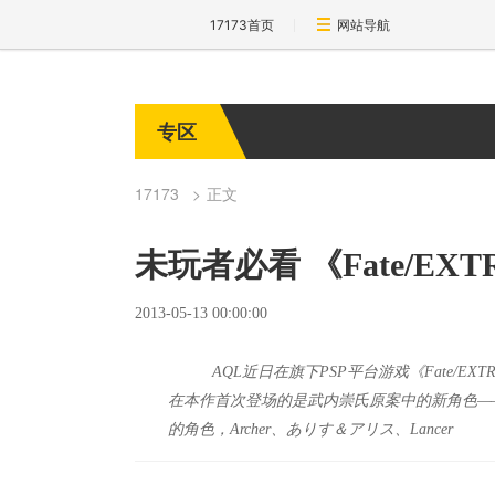
17173首页
网站导航
专区
17173
正文
未玩者必看 《Fate/EX
2013-05-13 00:00:00
AQL近日在旗下PSP平台游戏《Fate/E
在本作首次登场的是武内崇氏原案中的新角色——杀
的角色，Archer、ありす＆アリス、Lancer