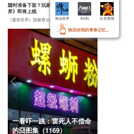
随时准备下架？玩家自制虚幻5《魔兽世
界》即将上线
诛仙世界
诛仙世界
AION
AION
红色警戒
红色警戒
《魔兽世界》国服整治公告
《魔兽世界》TBC周年大更：双经典团本回归！
唤回你我的青春记忆...
唤回你我的青春记忆...
盘点8月扎
一看吓一跳：雷死人不偿命
玩家想扔
的囧图集（1169）