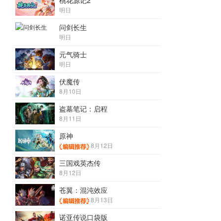
桃花源记2
明日
问剑长生
明日
元气骑士
明日
伏魔传
8月10日
盗墓笔记：启程
8月11日
原神
8月12日
三国戏英杰传
8月12日
苍翼：混沌效应
8月13日
诺亚传说口袋版