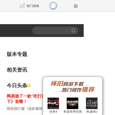
热门游戏
DNF
传奇4
剑网3旗舰版
新天龙八部
版本专题
自由
诛仙世界
新仙侠5
相关资讯
今日头条
网易做了一款“吃打撤”？新游《雾海之
下》首曝！
网易搜打撤《诡影藏锋》新实机演示
8月新游前瞻：《诡秘之主》领衔
传奇4
传奇4
奇迹世界经典
奇迹世界经典
奇迹MU
奇迹MU