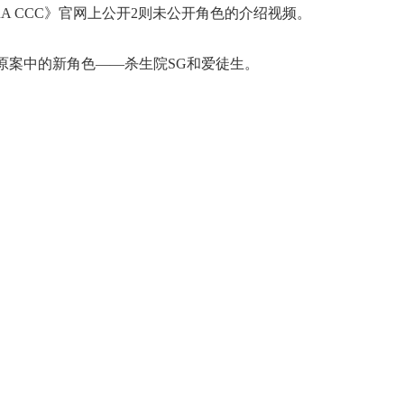
XTRA CCC》官网上公开2则未公开角色的介绍视频。
原案中的新角色——杀生院SG和爱徒生。
正惊漫谈：从MU开始，为
什么网游翅膀成了"躲不掉