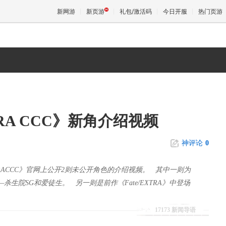
新网游
新页游
礼包/激活码
今日开服
热门页游
魔兽
天堂
TRA CCC》新角介绍视频
王权与
神评论
0
XTRACCC》官网上公开2则未公开角色的介绍视频。 其中一则为
生院SG和爱徒生。 另一则是前作《Fate/EXTRA》中登场
17173 新闻导语