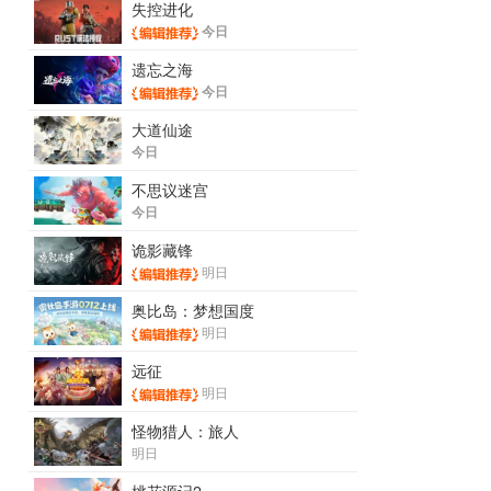
失控进化
今日
遗忘之海
今日
大道仙途
今日
不思议迷宫
今日
诡影藏锋
明日
奥比岛：梦想国度
明日
远征
明日
怪物猎人：旅人
明日