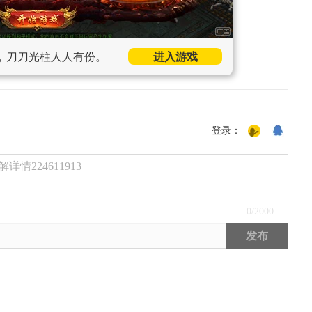
，刀刀光柱人人有份。
进入游戏
登录：
224611913
0
/2000
发布