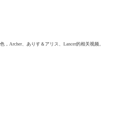
的刚需"？
色，Archer、ありす＆アリス、Lancer的相关视频。