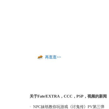
再逛逛>>
关于
Fate/EXTRA
，
CCC
，
PSP
，
视频
的新闻
NPC妹纸教你玩游戏《讨鬼传》PV第三弹