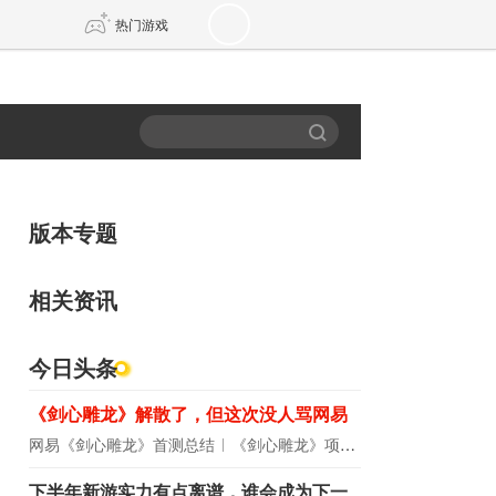
热门游戏
DNF
传奇4
剑网3旗舰版
新天龙八部
版本专题
自由
诛仙世界
新仙侠5
相关资讯
今日头条
《剑心雕龙》解散了，但这次没人骂网易
网易《剑心雕龙》首测总结
《剑心雕龙》项目宣布解散
下半年新游实力有点离谱，谁会成为下一