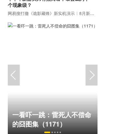
个现象级？
网易搜打撤《诡影藏锋》新实机演示
8月新游前瞻：《诡秘之主》领衔
绅士日报
一看吓一跳：雷死人不偿命
拉爆了！
的囧图集（1171）
play