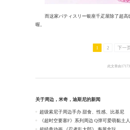
而这家パティスリー银座千疋屋除了超高
喔。
1
2
下一
此文章由1717
关于
周边
，
米奇
，
迪斯尼
的新闻
超级索尼子周边手办 甜食、性感、比基尼
《超时空要塞F》系列周边 Q弹可爱萌黏土
超经典动画 《忍者乱太郎》 寿屋盒玩