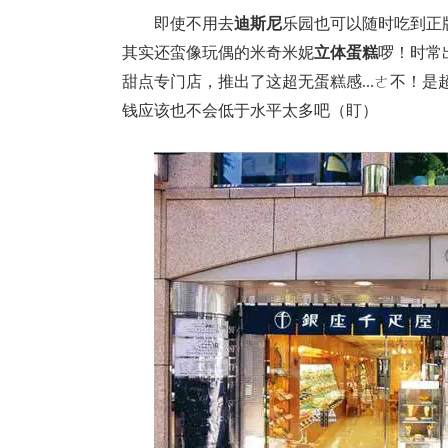
即使不用去
迪斯尼
乐园也可以随时吃到正
其实还蛮像玩偶的米奇米妮
立体蛋糕
啰！时常
甜点专门店，推出了这超无蛋糕感...ㄜ不！
钱应该也不会低于水平太多吧（盯）