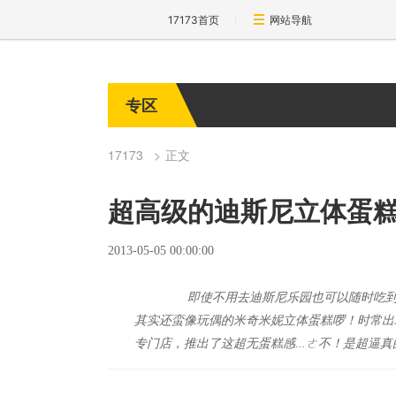
17173首页
网站导航
专区
17173
正文
超高级的迪斯尼立体蛋糕
2013-05-05 00:00:00
即使不用去迪斯尼乐园也可以随时吃到正
其实还蛮像玩偶的米奇米妮立体蛋糕啰！时常出
专门店，推出了这超无蛋糕感...ㄜ不！是超逼