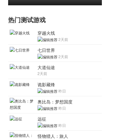
热门测试游戏
穿越火线
2天前
七日世界
2天前
大道仙途
2天前
诡影藏锋
昨日
奥比岛：梦想国度
昨日
远征
昨日
怪物猎人：旅人