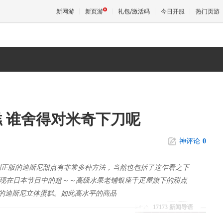
新网游
新页游
礼包/激活码
今日开服
热门页游
魔兽
天堂
 谁舍得对米奇下刀呢
王权与
神评论
0
版的迪斯尼甜点有非常多种方法，当然也包括了这乍看之下
现在日本节目中的超～～高级水果老铺银座千疋屋旗下的甜点
真的迪斯尼立体蛋糕。如此高水平的商品
17173 新闻导语