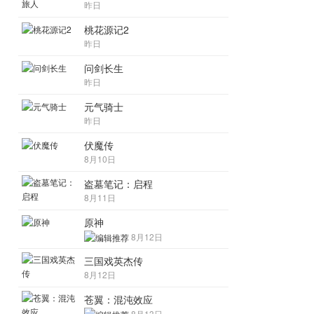
昨日
桃花源记2
昨日
问剑长生
昨日
元气骑士
昨日
伏魔传
8月10日
盗墓笔记：启程
8月11日
原神
8月12日
三国戏英杰传
8月12日
苍翼：混沌效应
8月13日