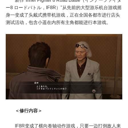
新作"Inner Fighter 8 Road Battle（インナーファイタ
ー8 ロードバトル，IF8R）"从先前的大型游乐机台游戏摇
身一变成了头戴式携带机游戏，正在全国各都市进行店头
测试活动，包含小遥在内所有主角都能进行本游戏。
＜修行内容＞
IF8R变成了横向卷轴动作游戏，只要一边打倒敌人来