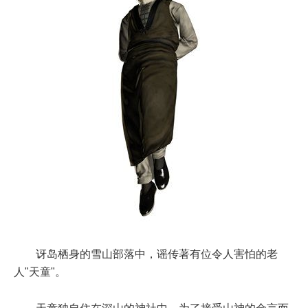
讶岛栖身的雪山部落中，谣传著有位令人害怕的老
人"天童"。