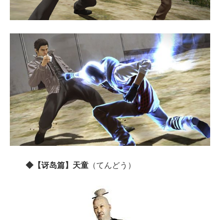
◆【讶岛篇】天童
（てんどう）