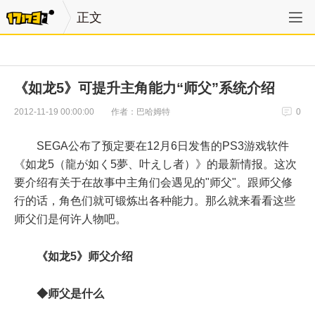
正文
《如龙5》可提升主角能力“师父”系统介绍
作者：巴哈姆特
2012-11-19 00:00:00
0
SEGA公布了预定要在12月6日发售的PS3游戏软件
《如龙5（龍が如く5夢、叶えし者）》的最新情报。这次
要介绍有关于在故事中主角们会遇见的"师父"。跟师父修
行的话，角色们就可锻炼出各种能力。那么就来看看这些
师父们是何许人物吧。
《如龙5》师父介绍
◆师父是什么