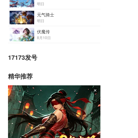
明日
元气骑士
明日
伏魔传
8月10日
17173发号
精华推荐
×