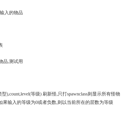
多少你输入的物品
表
造一个物品,测试用
的类型),count,level(等级) 刷新怪,只打spawnclass则显示所有怪物
,如果输入的等级为0或者负数,则以当前所在的层数为等级