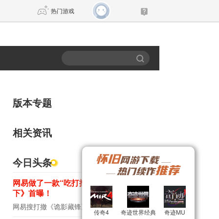
热门游戏
DNF
传奇4
剑网3旗舰版
新天龙八部
版本专题
自由
诛仙世界
新仙侠5
相关资讯
今日头条
网易做了一款“吃打撤”？新游《雾海之
下》首曝！
网易搜打撤《诡影藏锋》新实机演示
8月新游前瞻：《诡秘之主》领衔
传奇4
传奇4
奇迹世界经典
奇迹世界经典
奇迹MU
奇迹MU