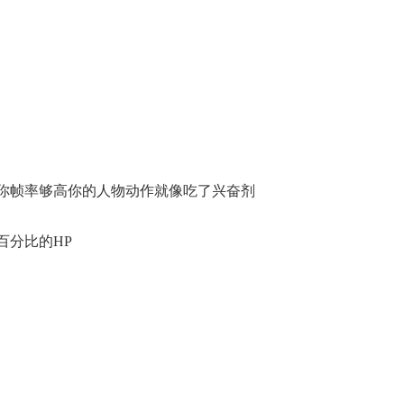
率调节,如果你帧率够高你的人物动作就像吃了兴奋剂
少百分比的HP