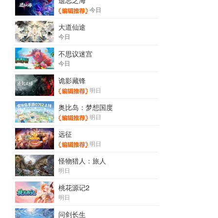
遗忘之海
今日
大道仙途
今日
不思议迷宫
今日
诡影藏锋
明日
奥比岛：梦想国度
明日
远征
明日
怪物猎人：旅人
明日
桃花源记2
明日
问剑长生