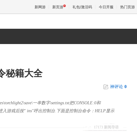
新网游
新页游
礼包/激活码
今日开服
热门页游
魔兽
天堂
令秘籍大全
王权与
神评论
0
light2\save\一串数字\settings.txt把CONSOLE:0和
。进入游戏后按" ins"呼出控制台.下面是控制台命令：HELP显示
17173 新闻导语