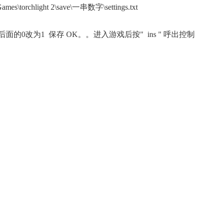
chlight 2\save\一串数字\settings.txt
:0 后面的0改为1 保存 OK。。进入游戏后按" ins " 呼出控制
正惊漫谈：从MU开始，为
什么网游翅膀成了"躲不掉