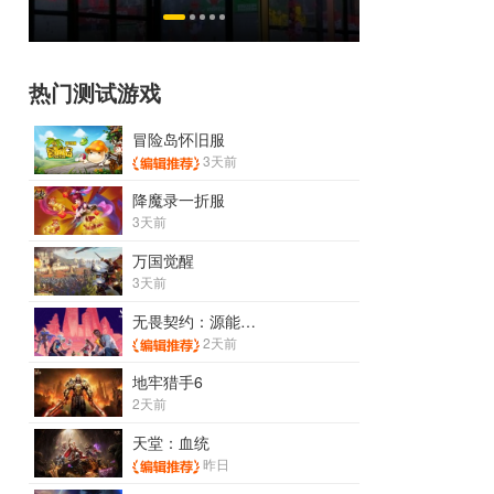
恋爱？
热门测试游戏
冒险岛怀旧服
3天前
降魔录一折服
3天前
万国觉醒
3天前
无畏契约：源能行动
2天前
地牢猎手6
2天前
天堂：血统
昨日