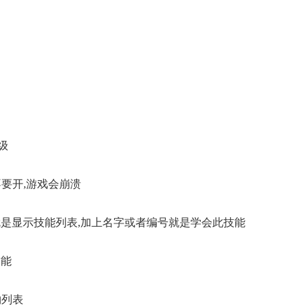
等级
,建议不要开,游戏会崩溃
只打skill,就是显示技能列表,加上名字或者编号就是学会此技能
技能
怪物列表