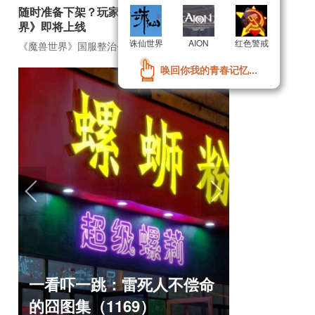
随时准备下架？玩家自制虚幻5《魔兽世
界》即将上线
诛仙世界
诛仙世界
AION
AION
红色警戒
红色警戒
《魔兽世界》国服整治公告
《魔兽世界》TBC周年大更：双经典团本回归！
唤回你我的青春记忆...
唤回你我的青春记忆...
盘点8月扎
一看吓一跳：雷死人不偿命
玩家想扔
的囧图集（1169）