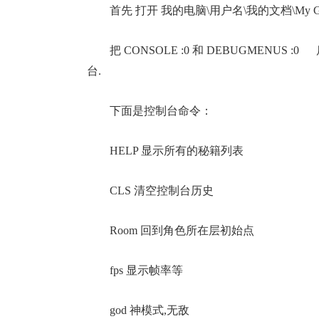
首先 打开 我的电脑\用户名\我的文档\My Games\tor
把 CONSOLE :0 和 DEBUGMENUS 
台.
下面是控制台命令：
HELP 显示所有的秘籍列表
CLS 清空控制台历史
Room 回到角色所在层初始点
fps 显示帧率等
god 神模式,无敌