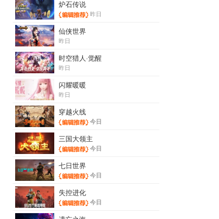
炉石传说
昨日
仙侠世界
昨日
时空猎人·觉醒
昨日
闪耀暖暖
昨日
穿越火线
今日
三国大领主
今日
七日世界
今日
失控进化
今日