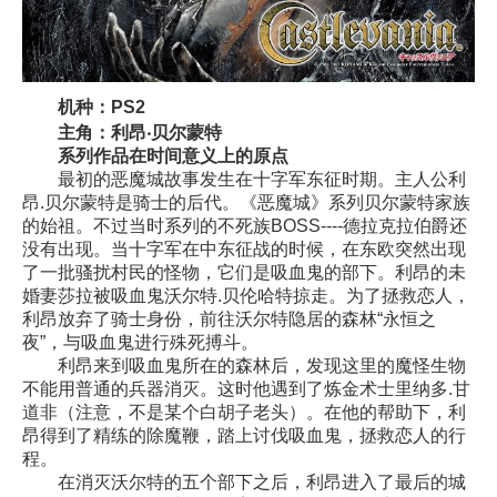
机种：PS2
主角：利昂‧贝尔蒙特
系列作品在时间意义上的原点
最初的恶魔城故事发生在十字军东征时期。主人公利
昂.贝尔蒙特是骑士的后代。《恶魔城》系列贝尔蒙特家族
的始祖。不过当时系列的不死族BOSS----德拉克拉伯爵还
没有出现。当十字军在中东征战的时候，在东欧突然出现
了一批骚扰村民的怪物，它们是吸血鬼的部下。利昂的未
婚妻莎拉被吸血鬼沃尔特.贝伦哈特掠走。为了拯救恋人，
利昂放弃了骑士身份，前往沃尔特隐居的森林“永恒之
夜”，与吸血鬼进行殊死搏斗。
利昂来到吸血鬼所在的森林后，发现这里的魔怪生物
不能用普通的兵器消灭。这时他遇到了炼金术士里纳多.甘
道非（注意，不是某个白胡子老头）。在他的帮助下，利
昂得到了精练的除魔鞭，踏上讨伐吸血鬼，拯救恋人的行
程。
在消灭沃尔特的五个部下之后，利昂进入了最后的城