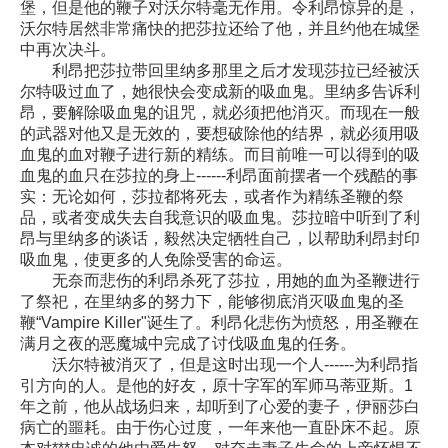
堡，但是他的鞭子对沃尔特毫无作用。令利昂惊异的是，
沃尔特居然非常痛快的把莎拉还给了他，并且约他在城堡
中再次决斗。
利昂把莎拉带回里纳多那里之后才发现莎拉已经被沃
尔特吸过血了，她很快会变成新的吸血鬼。里纳多告诉利
昂，要解除吸血鬼的诅咒，就必须把他消灭。而现在一般
的武器对他又是无效的，要想破除他的结界，就必须用吸
血鬼的血对鞭子进行新的精练。而目前唯一可以得到的吸
血鬼的血只在莎拉的身上------利昂面前摆者一个残酷的事
实：无论如何，莎拉都将死去，或者作为精练圣鞭的祭
品，或者变成失去自我意识的吸血鬼。莎拉暗中听到了利
昂与里纳多的谈话，毅然决定牺牲自己，以帮助利昂封印
吸血鬼，使更多的人免除受害的命运。
无奈而悲伤的利昂杀死了莎拉，用她的血为圣鞭进行
了祭祀，在里纳多的努力下，能够彻底消灭吸血鬼的圣
鞭“Vampire Killer"诞生了。利昂化悲伤为愤怒，用圣鞭在
满月之夜的恶魔城中完成了讨伐吸血鬼的任务。
沃尔特被消灭了，但是这时出现一个人------为利昂指
引方向的人。是他的好友，原十字军的军师马蒂亚斯。1
年之前，他从战场归来，却听到了心爱的妻子，伊丽莎白
病亡的噩耗。由于伤心过度，一年来他一直卧床不起。原