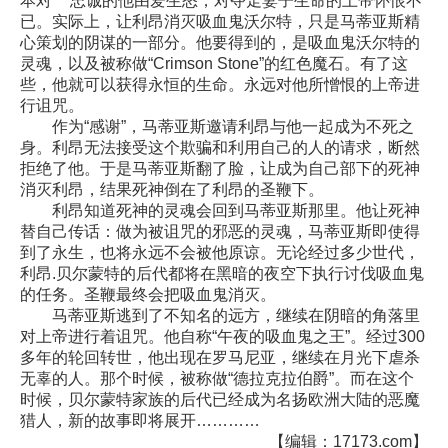
本对***忠诚的他由爱生怒，对夺走妻子生命的上帝怀恨不
已。实际上，让利昂消灭吸血鬼沃尔特，只是马蒂亚斯精
心策划的阴谋的一部分。他要得到的，是吸血鬼沃尔特的
灵魂，以及被称做“Crimson Stone”的红色魔石。有了这
些，他就可以获得永恒的生命。永远对他所憎恨的上帝进
行诅咒。
作为“感谢”，马蒂亚斯邀请利昂与他一起成为不死之
身。利昂无法接受这个欺骗和利用自己的人的请求，断然
拒绝了他。于是马蒂亚斯翻了脸，让成为自己部下的死神
消灭利昂，结果死神倒在了利昂的圣鞭下。
利昂知道死神的灵魂会回到马蒂亚斯那里。他让死神
替自己传话：做为被诅咒的邪恶的灵魂，马蒂亚斯即使得
到了永生，也将永远不会被他原谅。无论经过多少世代，
利昂.贝尔蒙特的后代都将在黑暗的夜空下执行讨伐吸血鬼
的任务。圣鞭最终会把吸血鬼消灭。
马蒂亚斯逃到了不知名的远方，继续在阴暗的角落里
对上帝进行着诅咒。他自称“午夜的吸血鬼之王”。经过300
多年的轮回转世，他出现在罗马尼亚，继续在月光下虐杀
无辜的人。那个时候，被称做“德拉克拉伯爵”。而在这个
时候，贝尔蒙特家族的后代已经成为名扬欧洲大陆的恶魔
猎人，新的故事即将展开…………
【编辑：17173.com】