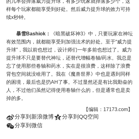
的几率会掉落威力提升球，有多少玩家就掉落多少个，这
样每个玩家都能享受到好处。然后威力提升球的效力可持
续x秒钟。
暴雪Bashiok：
《暗黑破坏神3》中，只要玩家在神坛
有效范围内，就都能享受到加强法术的好处。至于“威力提
升球”，我以前也想过，设计师们一年多前也想过了。威力
提升球不只是要替代神坛，还替代增幅卷轴/药水。我总是
忘了使用那些卷轴和药水，实在是很浪费，这样除了浪费
背包空间就没啥用了。我在《魔兽世界》中也是遇到同样
的困境，最后也是扔AH了事。不过显然还是有比我勤奋的
人，不过他们虽然记得使用卷轴什么的，但是通常也是卖
掉的多。
【编辑：17173.com】
t
z
分享到新浪微博
分享到QQ空间
w
分享到微信