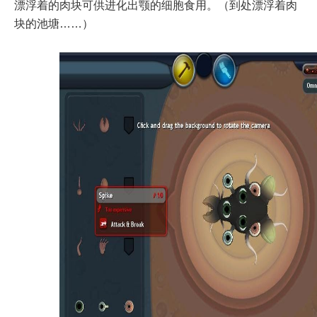
漂浮着的肉块可供进化出颚的细胞食用。（到处漂浮着肉
块的池塘……）