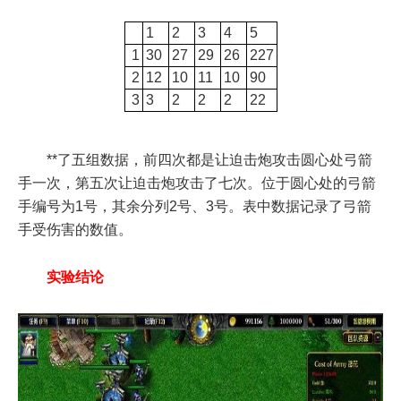
1
2
3
4
5
1
30
27
29
26
227
2
12
10
11
10
90
3
3
2
2
2
22
**了五组数据，前四次都是让迫击炮攻击圆心处弓箭
手一次，第五次让迫击炮攻击了七次。位于圆心处的弓箭
手编号为1号，其余分列2号、3号。表中数据记录了弓箭
手受伤害的数值。
实验结论