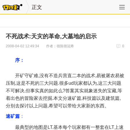
正文
不死战术:天灾的革命,大墓地的启示
作者：很陈很冠希
2008-04-02 12:49:34
0
序：
开矿守矿难,没有不造兵营直二本的战术,易被屠农易被
压制,这是不死的三大问题.很多ud玩家都认为,这三大问题
不可解决,但事实真的如此么?答案其实就象迷失的宝藏,等
着出色的冒险家去挖掘.本文分速矿篇,科技篇以及建筑篇,
分别去探讨以上问题,希望可以带给大家新的东西。
速矿篇
：
最典型的地图是LT.基本每个玩家都有一整套在LT上速