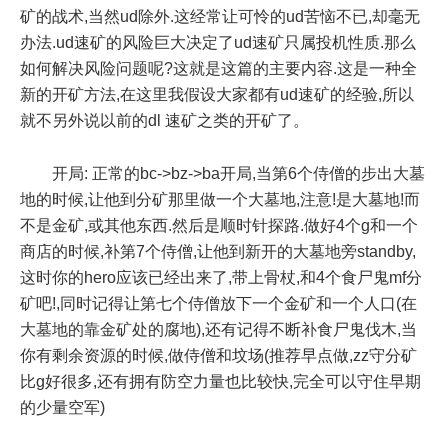
矿的战术,当然ud除外.这经常让可怜的ud苦恼不已,却毫无
办法.ud速矿的风险巨大决定了ud速矿只属投机性质.那么
如何解决风险问题呢?这就是这篇的主要内容.这是一种全
新的开矿方法,在这里我假设大家都有ud速矿的经验,所以
就不另外说以前的dl 速矿之类的开矿了。
开局: 正常的bc->bz->ba开局,当第6个侍僧的步出大墓
地的时候,让他到分矿那里做一个大墓地,注意!是大墓地!而
不是金矿,或其他东西.然后是顺时针探路.做好4个g和一个
商店的时候,补第7个侍僧,让他到新开的大墓地旁standby,
这时你的hero应该已经出来了,带上骨杖,和4个食尸鬼mf分
矿吧!,同时记得让第七个侍僧放下一个金矿和一个人口(在
大墓地的靠金矿处的腐地),还有记得不断补食尸鬼伐木,当
你有剩余资源的时候,做侍僧和坟场(推荐早点做,zz守分矿
比g好很多,还有拥有防空力量也比较快,完全可以守住早期
的少量空军)