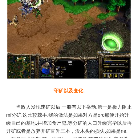
守矿以及变化:
当敌人发现速矿以后,一般有以下举动,第一是极力阻止
mf分矿,这比较棘手.我的做法是如果对方是orc那便开始升
级自己的基地,并增加食尸鬼,等分矿的人口升级完毕以后再
开矿或者是放弃开矿直升三本，没木头的损失.如果是ne,