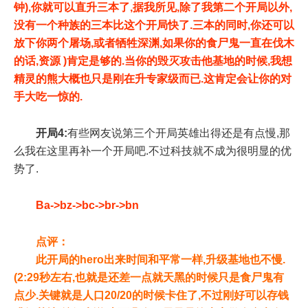
钟),你就可以直升三本了,据我所见,除了我第二个开局以外,
没有一个种族的三本比这个开局快了.三本的同时,你还可以
放下你两个屠场,或者牺牲深渊,如果你的食尸鬼一直在伐木
的话,资源 )肯定是够的.当你的毁灭攻击他基地的时候,我想
精灵的熊大概也只是刚在升专家级而已.这肯定会让你的对
手大吃一惊的.
开局4:
有些网友说第三个开局英雄出得还是有点慢,那
么我在这里再补一个开局吧.不过科技就不成为很明显的优
势了.
Ba->bz->bc->br->bn
点评：
此开局的hero出来时间和平常一样,升级基地也不慢.
(2:29秒左右,也就是还差一点就天黑的时候只是食尸鬼有
点少.关键就是人口20/20的时候卡住了,不过刚好可以存钱