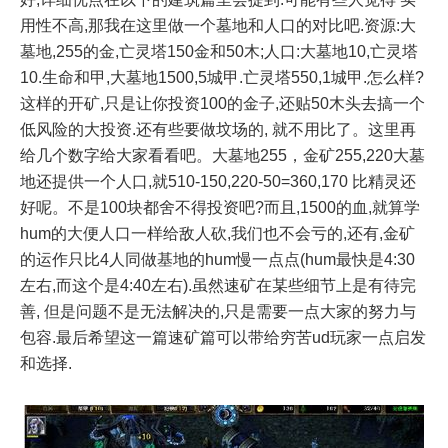
用性不高,那我在这里做一个墓地和人口的对比吧.资源:大
墓地,255的金,亡灵塔150金和50木;人口:大墓地10,亡灵塔
10.生命和甲,大墓地1500,5城甲.亡灵塔550,1城甲.怎么样?
这样的开矿,只是让你投资100的金子,还贴50木头去搞一个
低风险的大投资.还有些要做坟场的, 就不用比了。这里再
给几个数字给大家看看吧。大墓地255，金矿255,220大墓
地还提供一个人口,就510-150,220-50=360,170 比精灵还
好呢。不是100块都舍不得投资吧?而且,1500的血,就算学
hum的大便人口一样给敌人砍,我们也不会亏的,还有,金矿
的运作只比4人同做基地的hum慢一点点(hum最快是4:30
左右,而这个是4:40左右).虽然速矿在某些细节上是有待完
善, 但是问题不是无法解决的,只是需要一点大家的努力与
包容.最后希望这一篇速矿篇可以带给穷苦ud玩家一点启发
和选择.