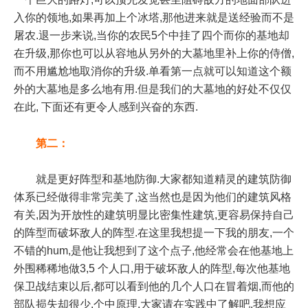
入你的领地,如果再加上个冰塔,那他进来就是送经验而不是
屠农.退一步来说,当你的农民5个中挂了四个而你的基地却
在升级,那你也可以从容地从另外的大墓地里补上你的侍僧,
而不用尴尬地取消你的升级.单看第一点就可以知道这个额
外的大墓地是多么地有用.但是我们的大墓地的好处不仅仅
在此, 下面还有更令人感到兴奋的东西.
第二：
就是更好阵型和基地防御.大家都知道精灵的建筑防御
体系已经做得非常完美了,这当然也是因为他们的建筑风格
有关,因为开放性的建筑明显比密集性建筑,更容易保持自己
的阵型而破坏敌人的阵型.在这里我想提一下我的朋友,一个
不错的hum,是他让我想到了这个点子,他经常会在他基地上
外围稀稀地做3,5 个人口,用于破坏敌人的阵型,每次他基地
保卫战结束以后,都可以看到他的几个人口在冒着烟,而他的
部队损失却很少.个中原理,大家请在实践中了解吧.我想应