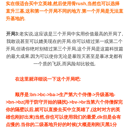
实在很适合买中立英雄,然后使用骨rush,当然也可以选择
直升三基,这和第一个开局不同的地方.第一个开局是无法直
升基地的.
开局3:
老实说,这应该是三个开局中实用价值最高的开局了,
我敢说甚至可以媲美现在的开局.你可以错过第一或第二个
开局,但请你绝对别错过第三个开局,这个开局是这篇科技篇
的最大成果.因为可以使你无论是暴毁灭甚至是暴冰龙都有
一个质的飞跃,而风险却比较低.
在这里就详细说一下这个开局吧:
顺序是:bn->bc->ba->生产第六个侍僧->升级基地-
>bn->bz(用于防守开始的骚扰)->bv->br当第六个侍僧探完
你的隔壁以后,就可以直接去买中立英雄了,(这时对方的英
雄也刚好出来)当然,你也可以使用我们的最爱,dk但是会有
点慢的.当你的二级基地升好的时候(大概是刚刚天黑1分