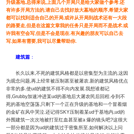
升级基地.总得来说,上面几个开局只是给大家做个参考.还
有许多开局方法的,请自己去找好放大墓地的顺序,希望大家
都可以找到适合自己的开局.或许从开局到战术还有一大段
的路要走,但是在这篇文章我的任务只是开局而不是战术.或
许我有空会写,但是不会是现在.有兴趣的朋友可以自己去
写.如果有需要,我可以尽量帮助你.
建筑篇
：
长久以来,不死的建筑风格都是以密集型为主流的,这因
为观念问题,再上经常被压制甚至被屠农.新的建筑风格优点
非常的多.使ud的建筑不得不向内发展.我想谁都记
得,Grubby加速冲进某ud的基地后大屠农民后回程.令到不
死的基地空荡荡,只剩下一个正在升级的基地和一个冒着烟
的金矿在风中哭泣.还记得SKY压制着某ud于基地内,ud的
外围建筑一次次地被打至红血甚至被a 爆的镜头吧?这很大
一部分都是因为ud的建筑过于密集所至.如何解决以上问