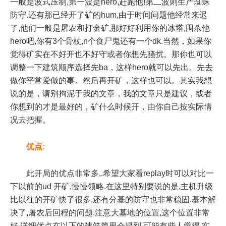
一般是波式压制,第一波是hero,赶跑他!第二波则生产蜘蛛
防守.还有那已经开了矿的hum,由于时间问题他经常来迟
了,他们一般是屠农和打金矿,那好好利用你的冰塔,围杀他
hero吧,你有3个骨杖,n个食尸鬼还有一个dk.当然，如果你
觉得矿实在不好开也不好守或者你想先骚扰。那你也可以
调整一下建筑顺序选择先ba，这样hero就可以先出。先去
做你平常爱做的事。然后再开矿，这样也可以。其实我想
说的是，请别拘泥于我的文章，我的文章只是建议，或者
你想到的才是最好的，矿什么时候开，由你自己按实际情
况去把握。
优点:
此开局的优点非常多,.希望大家看replay时可以对比一
下以前的ud 开矿,慢慢领略.在这里特别要说的是,主机升级
比以往的开矿快了很多,还有分基的防守也非常稳固.基本解
决了,屠农后回程的问题.注意大墓地的位置,这个位置非常
好,详细优点在以下的建筑篇里会提到.可能有些人觉得 实