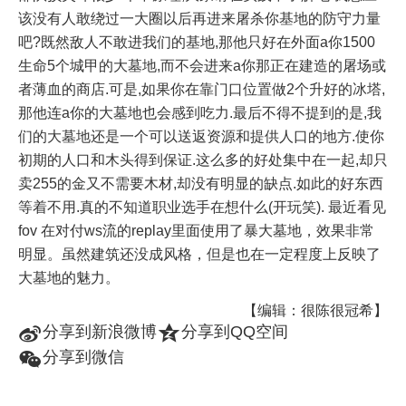
该没有人敢绕过一大圈以后再进来屠杀你基地的防守力量
吧?既然敌人不敢进我们的基地,那他只好在外面a你1500
生命5个城甲的大墓地,而不会进来a你那正在建造的屠场或
者薄血的商店.可是,如果你在靠门口位置做2个升好的冰塔,
那他连a你的大墓地也会感到吃力.最后不得不提到的是,我
们的大墓地还是一个可以送返资源和提供人口的地方.使你
初期的人口和木头得到保证.这么多的好处集中在一起,却只
卖255的金又不需要木材,却没有明显的缺点.如此的好东西
等着不用.真的不知道职业选手在想什么(开玩笑). 最近看见
fov 在对付ws流的replay里面使用了暴大墓地，效果非常
明显。虽然建筑还没成风格，但是也在一定程度上反映了
大墓地的魅力。
【编辑：很陈很冠希】
t
z
分享到新浪微博
分享到QQ空间
w
分享到微信