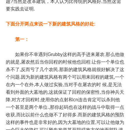
题?当然是改革建筑，本人认为比传统的风格好,当然这需
要实践去证明.
下面分开两点来说一下新的建筑风格的好处:
第一：
如果你不幸遇到Grubby这样的高手进来屠农.那么他做
的就是,屠农然后当你回程的时候他也回程.让你一个单位也
杀不了,反而亏了几个农民.那新的建筑风格就很好解决了这
个问题.因为新的建筑风格有两个可以用来回程的建筑,一个
在内一个在外,本人做过实验,当对手在屠农的时 候,是无法
看到外面的大墓地的,这就保证了回程的保密性,当你神兵天
降.对方才回程时,使用你的点射和cn连击肯定可以杀到他
一个甚至是两个单位.,那你起码也在这样的战斗中取得一点
收获,而比以前什么也做不了好得多.而新的建筑风格的预防
这样的事件也是非常好的,因为大墓地的位置,可以让他做为
一个巨大的路灯,可以预先发觉甚至阻碍敌方的地面部队进