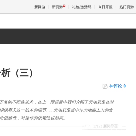
新网游
新页游
礼包/激活码
今日开服
热门页游
魔兽
天堂
分析（三）
王权与
神评论
0
创的与蜘蛛流齐名的不死族战术，在上一期栏目中我们介绍了天地双鬼在对
续谈有关这一战术的细节……天地双鬼当中作为地面主力的食
命值越低，对操作的依赖性也越高。
17173 新闻导语