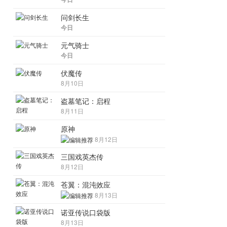
问剑长生
今日
元气骑士
今日
伏魔传
8月10日
盗墓笔记：启程
8月11日
原神
8月12日
三国戏英杰传
8月12日
苍翼：混沌效应
8月13日
诺亚传说口袋版
8月13日