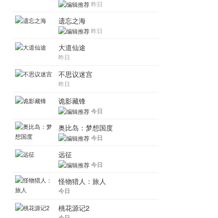
昨日
遗忘之海
昨日
大道仙途
昨日
不思议迷宫
昨日
诡影藏锋
今日
奥比岛：梦想国度
今日
远征
今日
怪物猎人：旅人
今日
桃花源记2
今日