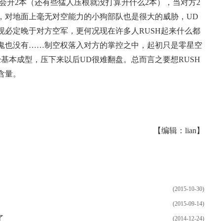
会升2本（还有些猛人压根就没打算升什么2本），当对方2
，对地面上毫无对空能力的小狗部队也是很大的威胁，UD
现必定晚于对方空军，更何况现在许多人RUSH起来什么都
鬼也没有……制空权落入对方的掌控之中，起初只是零星空
基本成型，压下来以后UD很难翻盘。总而言之要想RUSH
含量。
【编辑：lian】
(2015-10-30)
(2015-09-14)
了
(2014-12-24)