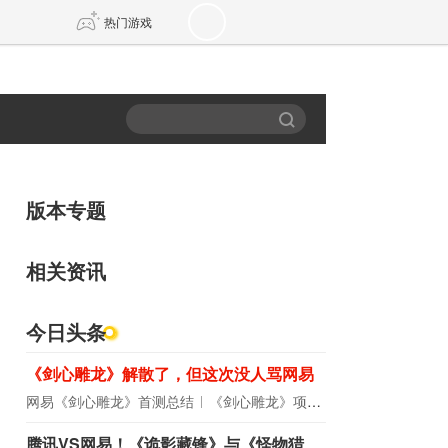
热门游戏
DNF
传奇4
剑网3旗舰版
新天龙八部
版本专题
自由
诛仙世界
新仙侠5
相关资讯
今日头条
《剑心雕龙》解散了，但这次没人骂网易
网易《剑心雕龙》首测总结
《剑心雕龙》项目宣布解散
腾讯VS网易！《诡影藏锋》与《怪物猎