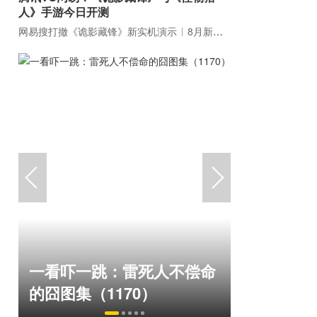
人》手游今日开测
网易搜打撤《诡影藏锋》新实机演示
8月新游前瞻：《诡秘之主》领衔
巅峰在线1
一看吓一跳：雷死人不偿命
游，如今
的囧图集（1170）
来了！