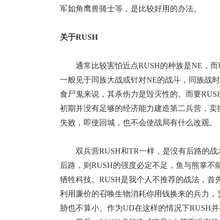
军如角鹰兽骑士等，是比较好用的办法。
关于RUSH
通常比较害怕近点RUSH的种族是NE，而UD
一般见于同族大战或针对NE的战斗，同族战时
食尸鬼来说，其杀伤力是毁灭性的。而要RUS
初期并没有足够的经济能力建造第二兵营，卖
失败，即使回城，也不会使战局有什么改观。
双兵营RUSH和TR一样，是没有后路的战
后路，则RUSH的强度必定不足，鱼与熊掌
牺牲科技。RUSH是我个人不推荐的战法，首
利用廉价的召唤生物消耗你用钱换来的兵力，
胁也不算小。作为UD在这样的情况下RUSH