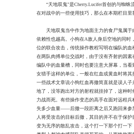
“天地双鬼”是Cherry.Lucifer首创
在对战中的一些使用技巧，那么在本期栏目里
天地双鬼当中作为地面主力的食尸鬼属于肉
依赖性也越高。小狗在A敌人身后空地的同时，
位的联合攻击，传统操作教程写明在编队的血
在两队肉搏单位交战时，由于没有齐射的因素
编队中的血量槽，同时也要注意大屏幕，当看
女猎手这样的单位，一般在红血或黄血时将其
一些战术文章说小狗红血再撤简直就是误人子
地了，没等跑出对方的射程就挂掉了，这种时
力战而死。有些操作变态的高手在面对远程兵
失多少血量——后撤一段距离之后又跑回来参
人将受攻击的目标后撤，其目的并不在于保护
变为无序的散乱攻击，这个打一下那个打一下