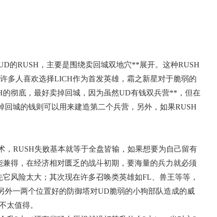
的RUSH，主要是围绕卖回城双地穴**展开。这种RUSH
许多人喜欢选择LICH作为首发英雄，霜之新星对于脆弱的
H的彻底，最好卖掉回城，因为虽然UD有钱双兵营**，但在
掉回城的钱则可以用来建造第二个兵营，另外，如果RUSH
术，RUSH失败基本就等于全盘皆输，如果想要为自己留有
不能兼得，在经济相对匮乏的战斗初期，要海量的兵力就必须
先它风险太大；其次现在许多召唤类英雄如FL、兽王等等，
另外一两个位置好的防御塔对UD脆弱的小狗部队造成的威
并不太值得。