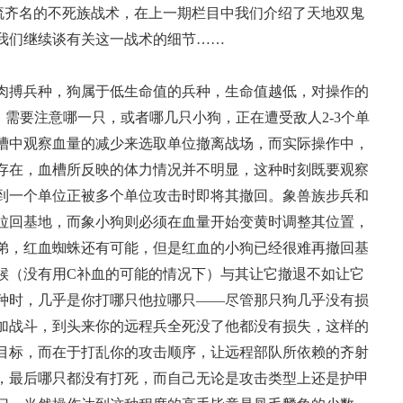
的与蜘蛛流齐名的不死族战术，在上一期栏目中我们介绍了天地双鬼
我们继续谈有关这一战术的细节……
搏兵种，狗属于低生命值的兵种，生命值越低，对操作的
需要注意哪一只，或者哪几只小狗，正在遭受敌人2-3个单
槽中观察血量的减少来选取单位撤离战场，而实际操作中，
存在，血槽所反映的体力情况并不明显，这种时刻既要观察
到一个单位正被多个单位攻击时即将其撤回。象兽族步兵和
拉回基地，而象小狗则必须在血量开始变黄时调整其位置，
弟，红血蜘蛛还有可能，但是红血的小狗已经很难再撤回基
候（没有用C补血的可能的情况下）与其让它撤退不如让它
种时，几乎是你打哪只他拉哪只——尽管那只狗几乎没有损
加战斗，到头来你的远程兵全死没了他都没有损失，这样的
17周年庆典 争霸赛大区火
目标，而在于打乱你的攻击顺序，让远程部队所依赖的齐射
爆开启
，最后哪只都没有打死，而自己无论是攻击类型上还是护甲