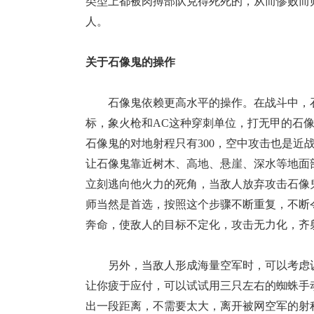
类型上都被肉搏部队克得死死的，从而惨败而
人。
关于石像鬼的操作
石像鬼依赖更高水平的操作。在战斗中，石
标，象火枪和AC这种穿刺单位，打无甲的石
石像鬼的对地射程只有300，空中攻击也是近
让石像鬼靠近树木、高地、悬崖、深水等地面
立刻逃向他火力的死角，当敌人放弃攻击石像
师当然是首选，按照这个步骤不断重复，不断
奔命，使敌人的目标不定化，攻击无力化，齐
另外，当敌人形成海量空军时，可以考虑训
让你疲于应付，可以试试用三只左右的蜘蛛手
出一段距离，不需要太大，离开被网空军的射