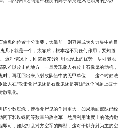
归。当然操作达到这种程度的高手毕竟是凤毛麟角的少数
像鬼的位置十分重要，太靠前，则容易成为火力集中的目
像鬼几下就是一个；太靠后，根本起不到任何作用，要知道
战。这种情况下，则需要充分利用地形上的优势，尽可能地
部队难以攻击的地方，一旦发现敌人有攻击石像鬼的动机，
鬼时，再迂回出来点射敌队伍中的无甲单位——这个时候法
令敌人在“攻击食尸鬼还是石像鬼还是英雄”这个问题上疲于
射散乱化。
练少数蜘蛛，使得食尸鬼的作用更大，如果地面部队已经
动网下和蜘蛛同等数量的敌空军，然后利用速度上的优势撤
程即可，如此打乱对方空军的阵型，这对于以齐射为主的空