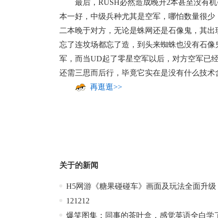
最后，RUSH必然造成晚升2本甚至没有机
本一好，中级兵种尤其是空军，哪怕数量很少
二本晚于对方，无论是蛛网还是石像鬼，其出
忘了连坟场都忘了造，到头来蜘蛛也没有石像
军，而当UD起了零星空军以后，对方空军已经
还需三思而后行，毕竟它实在是没有什么技术
再逛逛>>
关于
的新闻
H5网游《糖果碰碰车》画面及玩法全面升级
121212
爆笑图集：同事的茶叶盒，感觉英语全白学