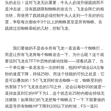
头的走位！这对飞龙无比重要，牛头人必须升级践踏而不
是冲击波，没有践踏限制蜘蛛的攻击力，飞龙会阵亡的相
当快，而使用了践踏就必须控制牛头人走到一个良好的位
置，争取每次都命中3个以上的蜘蛛甚至是所有蜘蛛。在
践踏过后蜘蛛晕眩的几秒，控制飞龙。
我们要做的不是命令所有飞龙一直追着一个蜘蛛打，
而是让所有飞龙将每个蜘蛛攻击一下。为什么呢？这个就
要说到飞龙在TFT中恐怖的被动技能——浸毒武器了。当
一个单位被一条龙攻击一次的时候，他的HP就会以4点每
秒的速度下降，持续25秒。而这个技能的可怕之处是：它
是可以叠加的！5个飞龙同时攻击蜘蛛一次，蜘蛛受到的
伤害除了5个飞龙攻击的170之外，还会以每秒20的速度一
直掉血直到它的HP下为1，这个状态在25秒内都会持续无
法驱散！如果我们的飞龙把每个蜘蛛点了一下.下面要做的
就是等所有蜘蛛HP下降到100以下的时候，FS一道闪