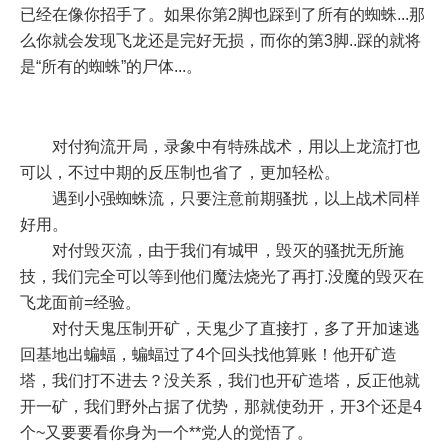
已经在像你招手了。如果你第2脚也踩到了所有的蜘蛛...那
么你就会发现飞龙还是完好无损，而你的第3脚..踩的就将
是“所有的蜘蛛”的尸体...。
对付狗流开局，录象中有特殊战术，用以上龙流打也
可以，不过中期的反压制也省了，更加轻松。
遇到小强蜘蛛流，只要注意前期骚扰，以上战术同样
好用。
对付毁灭流，由于我们有城甲，毁灭的骚扰无所施
技，我们完全可以等到他们魔法烧光了再打.没魔的毁灭在
飞龙面前=经验。
对付天鬼压制开矿，天鬼少了直接打，多了开加速逃
回基地出蝙蝠，蝙蝠过了4个回头找他算账！他开矿造
塔，我们打不进去？没关系，我们也开矿造塔，反正他就
开一矿，我们野外占据了优势，那就使劲开，开3个还是4
个~又要要看你身为一个**党人的觉悟了。