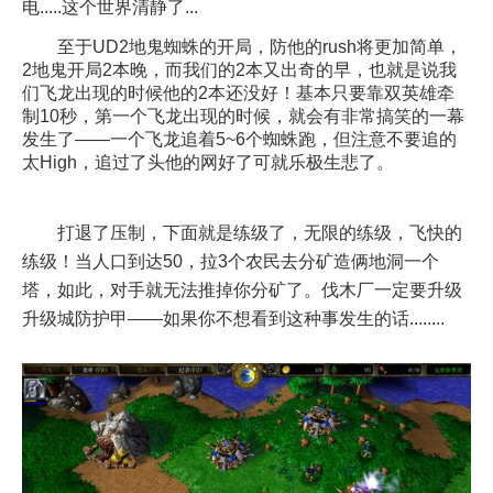
电.....这个世界清静了...
至于UD2地鬼蜘蛛的开局，防他的rush将更加简单，
2地鬼开局2本晚，而我们的2本又出奇的早，也就是说我
们飞龙出现的时候他的2本还没好！基本只要靠双英雄牵
制10秒，第一个飞龙出现的时候，就会有非常搞笑的一幕
发生了——一个飞龙追着5~6个蜘蛛跑，但注意不要追的
太High，追过了头他的网好了可就乐极生悲了。
打退了压制，下面就是练级了，无限的练级，飞快的
练级！当人口到达50，拉3个农民去分矿造俩地洞一个
塔，如此，对手就无法推掉你分矿了。伐木厂一定要升级
升级城防护甲——如果你不想看到这种事发生的话........