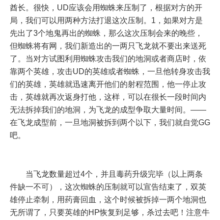
酋长。很快，UD应该会用蜘蛛来压制了，根据对方的开
局，我们可以用两种方法打退这次压制。1，如果对方是
先出了3个地鬼再出的蜘蛛，那么这次压制会来的晚些，
但蜘蛛将有网，我们新造出的一两只飞龙就不要出来送死
了。当对方试图利用蜘蛛攻击我们的地洞或者商店时，依
靠两个英雄，攻击UD的英雄或者蜘蛛，一旦他转身攻击我
们的英雄，英雄就迅速离开他们的射程范围，他一停止攻
击，英雄就再次返身打他，这样，可以在很长一段时间内
无法拆掉我们的地洞，为飞龙的成型争取大量时间。——
在飞龙成型前，一旦地洞被拆到两个以下，我们就自觉GG
吧。
当飞龙数量超过4个，并且毒药升级完毕（以上两条
件缺一不可），这次蜘蛛的压制就可以宣告结束了，双英
雄停止牵制，用药膏回血，这个时候被拆掉一两个地洞也
无所谓了，只要英雄的HP恢复到足够，杀过去吧！注意牛