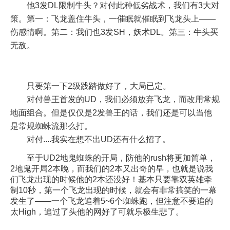
他3发DL限制牛头？对付此种低劣战术，我们有3大对
策。第一：飞龙盖住牛头，一催眠就催眠到飞龙头上——
伤感情啊。第二：我们也3发SH，妖术DL。第三：牛头买
无敌。
只要第一下2级践踏做好了，大局已定。
对付兽王首发的UD，我们必须放弃飞龙，而改用常规
地面组合。但是仅仅是2发兽王的话，我们还是可以当他
是常规蜘蛛流那么打。
对付....我实在想不出UD还有什么招了。
至于UD2地鬼蜘蛛的开局，防他的rush将更加简单，
2地鬼开局2本晚，而我们的2本又出奇的早，也就是说我
们飞龙出现的时候他的2本还没好！基本只要靠双英雄牵
制10秒，第一个飞龙出现的时候，就会有非常搞笑的一幕
发生了——一个飞龙追着5~6个蜘蛛跑，但注意不要追的
太High，追过了头他的网好了可就乐极生悲了。