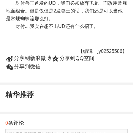
对付兽王首发的UD，我们必须放弃飞龙，而改用常规
地面组合。但是仅仅是2发兽王的话，我们还是可以当他
是常规蜘蛛流那么打。
对付....我实在想不出UD还有什么招了。
【编辑：jy02525586】
t
z
分享到新浪微博
分享到QQ空间
w
分享到微信
精华推荐
0
条评论