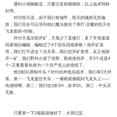
遇到小强蜘蛛流，只要注意前期骚扰，以上战术同样
好用。
对付毁灭流，由于我们有城甲，毁灭的骚扰无所施
技，我们完全可以等到他们魔法烧光了再打.没魔的毁灭在
飞龙面前=经验。
对付天鬼压制开矿，天鬼少了直接打，多了开加速逃
回基地出蝙蝠，蝙蝠过了4个回头找他算账！他开矿造
塔，我们打不进去？没关系，我们也开矿造塔，反正他就
开一矿，我们野外占据了优势，那就使劲开，开3个还是4
个~又要要看你身为一个共产党人的觉悟了。
他3发DL限制牛头？对付此种低劣战术，我们有3大对
策。第一：飞龙盖住牛头，一催眠就催眠到飞龙头上——
伤感情啊。第二：我们也3发SH，妖术DL。第三：牛头买
无敌。
只要第一下2级践踏做好了，大局已定。