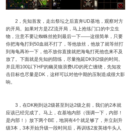
2，先知首发，走出祭坛之后直奔UD基地，观察对方
的开局。如果对方是ZZ流开局，马上抢练门口的中立生
物，注意不要让蜘蛛丝抢到最后一下——这很简单，只要
你把海龟打到50血就不打了，等他放丝，他放了就等丝打
到海龟再补一下，他不放你直接就把海龟打死他也来不及
放了。下面就是先知的陪练，尽量拖延DK到2级的时间。
并且用100以下HP的幽灵狼浪费UD的死亡缠绕，先知攻
击目标也尽量是DK，这样可以对他中期的压制造成很大影
响。
3，在DK刚到达2级甚至到达2级之前，我们的2本就
应该已经完成了。马上，在基地内部（强调一下，内部！
是内部！）放下两个BE，地洞有4个就足够了，并立刻升
级3本，3本开始升级一段时间后，再训练2发英雄牛头人