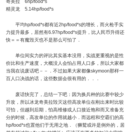
奇美拉 6hp/food*s
精灵龙 5.14hp/food*s
平均hp/food*s都有近2hp/food*s的增长，而火枪手实
力提升最多，居然有6.97hp/food*s提升，比人民币升得还
快＝＝有魔毁灭也不是那么可怕了．
单位间实力的评比其实基本没用，实战更重视的是性
价比和生产速度，大概没人会怕占用人口多，所以大家都
当我在说废话吧－－．不过如果大家都像skymoon那样一
百人口决战的话，这些数据会很有用的．．．
废话快完了，总结一下吧：因为换兵种的比赛中较少
升攻，所以冰龙奇美拉毁灭这些高攻单位在刚出来时比较
可怕，但越到后期，怕高维修或人口接近饱和而又准备充
分的时候，高攻单位的作用就越小．而远程和空霸们的高
hp/food*s也置他们于无用之地．（狮鹫或许是例外的，居