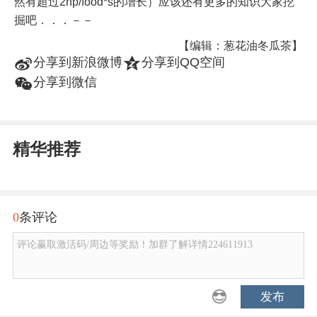
然有超过2hp/food*s的增长）应该还有更多的知识大家挖
掘吧．．．－－
【编辑：葱花油冬瓜茶】
t
z
分享到新浪微博
分享到QQ空间
w
分享到微信
精华推荐
0
条评论
评论赢取激活码/周边等奖励！加群了解详情224611913
发布