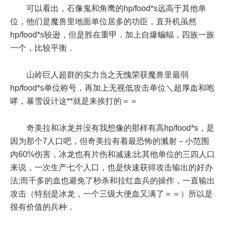
可以看出，石像鬼和角鹰的hp/food*s远高于其他单
位，他们是魔兽里地面单位居多的功臣，直升机虽然
hp/food*s较逊，但是胜在重甲．加上自爆蝙蝠，四族一族
一个，比较平衡．
山岭巨人超群的实力当之无愧荣获魔兽里最弱
hp/food*s单位称号，再加上无视低攻击单位＼超厚血和咆
哮，暴雪设计这**就是来挨打的＝＝
奇美拉和冰龙并没有我想像的那样有高hp/food*s，是
因为那个7人口吧，但奇美拉有着最恐怖的溅射－小范围
内60%伤害，冰龙也有片伤和减速;比其他单位的三四人口
来说，一次生产七个人口，也是快速获得攻击输出的好办
法;而千多的血也避免了秒杀和拉红血兵的操作，一直输出
攻击（特别是冰龙，一个三级大便血又满了＝＝）所以是
很有价值的兵种．