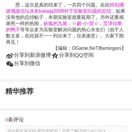
恩，这次是真的结束了，一共四个问题。在此
特别感
谢偶游论坛水友bataqq2008对于实验室问题的总结
，如果
没有他的总结帖子，本期实验室就要延期了。另外还要感
谢死一样的热闹，
妖狐的九尾，☆趙-小-贺☆，艾泽拉斯
的鸭子
等等众多为实验室解决问题的热心水友们（由于人
数太多，在此就不一一列出来了，仅表谢意）。大家下期
再见！
【编辑：OGame.NeT|flamingors】
t
z
分享到新浪微博
分享到QQ空间
w
分享到微信
精华推荐
0
条评论
评论赢取激活码/周边等奖励！加群了解详情224611913