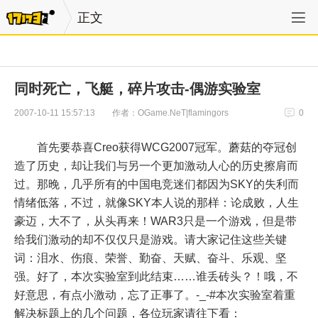
正文
同时死亡，飞艇，碎片攻击-偶游实验室
作者：OGame.NeT|flamingors
2007-10-11 15:57:13
0
首先要恭喜Creo获得WCG2007冠军。蘑菇的夺冠创
造了历史，却让我们与另一个更加激动人心的历史擦肩而
过。那晚，几乎所有的中国电竞迷们都因为SKY的失利而
情绪低落，不过，就像SKY本人说的那样：论成败，人生
豪迈，大不了，从头再来！WAR3只是一个游戏，但是带
给我们激动的却不仅仅只是游戏。请大家记住这些关键
词：泪水、伤痕、荣誉、勤奋、天赋、奋斗、乐观、坚
强。好了，本次实验室到此结束……谁丢砖头？！哦，不
好意思，有点小激动，忘了正事了。-_-#本次实验室着重
解决标题上的几个问题，各位玩家请往下看：