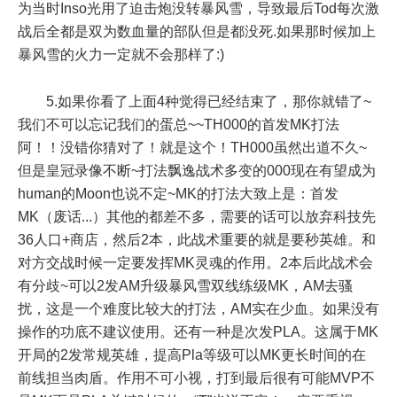
为当时Inso光用了迫击炮没转暴风雪，导致最后Tod每次激
战后全都是双为数血量的部队但是都没死.如果那时候加上
暴风雪的火力一定就不会那样了:)
5.如果你看了上面4种觉得已经结束了，那你就错了~
我们不可以忘记我们的蛋总~~TH000的首发MK打法
阿！！没错你猜对了！就是这个！TH000虽然出道不久~
但是皇冠录像不断~打法飘逸战术多变的000现在有望成为
human的Moon也说不定~MK的打法大致上是：首发
MK（废话...）其他的都差不多，需要的话可以放弃科技先
36人口+商店，然后2本，此战术重要的就是要秒英雄。和
对方交战时候一定要发挥MK灵魂的作用。2本后此战术会
有分歧~可以2发AM升级暴风雪双线练级MK，AM去骚
扰，这是一个难度比较大的打法，AM实在少血。如果没有
操作的功底不建议使用。还有一种是次发PLA。这属于MK
开局的2发常规英雄，提高Pla等级可以MK更长时间的在
前线担当肉盾。作用不可小视，打到最后很有可能MVP不