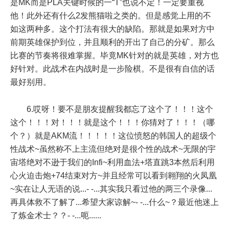
是MK而是PLA关键时候的一“T”也说不定！一定要重视
他！此外还有什么2发熊猫啦之类的。但是感觉上用的不
如这两种多。这个打法有很大的缺陷。那就是如果对方中
前期英雄保护到位，并且顺利的开出了自己的分矿。那么
比赛的节奏将很难掌握。毕竟MK针对的就是英雄，对方也
好针对。此战术在内战时是一步险棋。不是很有自信的话
最好别用。
6.哎呀！要不是朋友提醒我都忘了这个了！！！这个
这个！！！对！！！就是这个！！！你猜对了！！！（哪
个？）就是AKM流！！！！！这位愤怒的韩国人的超级个
性战术~虽然称不上主流但绝对是很个性的战术~无限的宇
宙塔绝对不逊于我们的Infi~利用血法+塔直跳3本然后利用
心火迫击炮+74结束对方~并且经常可以看到翱翔的火凤凰
~实在让人无语的说...- -...其实我只看过他的两三个录像...
再具体救不了解了...希望大家谅解~- -...什么~？最近他迷上
了炼金术士？？- -...呃......