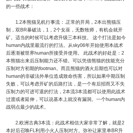
的一些战术：
1.2本熊猫见机行事流：.正常的开局，2本出熊猫压
制，双BR暴破法，1，2个女巫，无数牧师，有机会就开
矿。适当的时候可以考虑升级三本科技。 这个打法是如今
human内战里最流行的打法。从sky06年开始使用本战术
后逐渐被世界human所接受并使用。 此战术的好处是：2
本熊猫出来后压制能力还不错。可以凭借熊猫的技能充分
压制对方初期的footman。而且熊猫的酒火后期也可以对
human的非破法外单位造成致命伤害，所以如果中期压制
失败，可以考虑开矿的后路打法，是一个有后招而又不失
压制力的可进可退的打法，2本流3本流都可以使用此战术
过渡或者延伸，可以说基本上就没有漏洞。一个human内
战弱点最少的战术。
2.欧洲古典3本流：此战术相信大家非常了解，就是2
本好后召唤FL利用小火人压制对方。弥补让家里单BR升