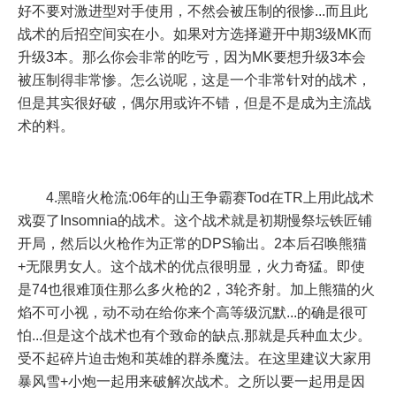
好不要对激进型对手使用，不然会被压制的很惨...而且此
战术的后招空间实在小。如果对方选择避开中期3级MK而
升级3本。那么你会非常的吃亏，因为MK要想升级3本会
被压制得非常惨。怎么说呢，这是一个非常针对的战术，
但是其实很好破，偶尔用或许不错，但是不是成为主流战
术的料。
4.黑暗火枪流:06年的山王争霸赛Tod在TR上用此战术
戏耍了Insomnia的战术。这个战术就是初期慢祭坛铁匠铺
开局，然后以火枪作为正常的DPS输出。2本后召唤熊猫
+无限男女人。这个战术的优点很明显，火力奇猛。即使
是74也很难顶住那么多火枪的2，3轮齐射。加上熊猫的火
焰不可小视，动不动在给你来个高等级沉默...的确是很可
怕...但是这个战术也有个致命的缺点.那就是兵种血太少。
受不起碎片迫击炮和英雄的群杀魔法。在这里建议大家用
暴风雪+小炮一起用来破解次战术。之所以要一起用是因