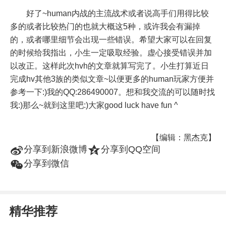
好了~human内战的主流战术或者说高手们用得比较
多的或者比较热门的也就大概这5种，或许我会有漏掉
的，或者哪里细节会出现一些错误。希望大家可以在回复
的时候给我指出，小生一定吸取经验。虚心接受错误并加
以改正。这样此次hvh的文章就算写完了。小生打算近日
完成hv其他3族的类似文章~以便更多的human玩家方便并
参考一下:)我的QQ:286490007。想和我交流的可以随时找
我:)那么~就到这里吧:)大家good luck have fun ^
【编辑：黑杰克】
t
z
分享到新浪微博
分享到QQ空间
w
分享到微信
精华推荐