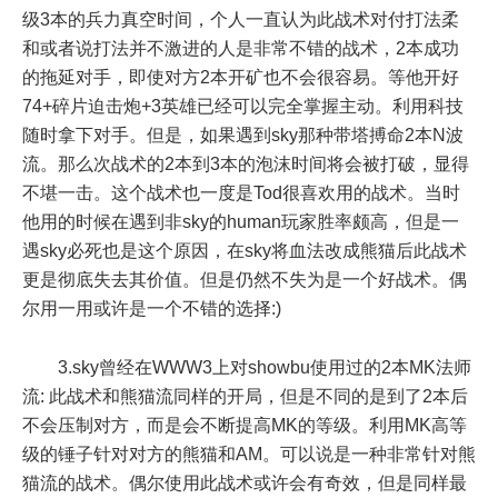
级3本的兵力真空时间，个人一直认为此战术对付打法柔
和或者说打法并不激进的人是非常不错的战术，2本成功
的拖延对手，即使对方2本开矿也不会很容易。等他开好
74+碎片迫击炮+3英雄已经可以完全掌握主动。利用科技
随时拿下对手。但是，如果遇到sky那种带塔搏命2本N波
流。那么次战术的2本到3本的泡沫时间将会被打破，显得
不堪一击。这个战术也一度是Tod很喜欢用的战术。当时
他用的时候在遇到非sky的human玩家胜率颇高，但是一
遇sky必死也是这个原因，在sky将血法改成熊猫后此战术
更是彻底失去其价值。但是仍然不失为是一个好战术。偶
尔用一用或许是一个不错的选择:)
3.sky曾经在WWW3上对showbu使用过的2本MK法师
流: 此战术和熊猫流同样的开局，但是不同的是到了2本后
不会压制对方，而是会不断提高MK的等级。利用MK高等
级的锤子针对对方的熊猫和AM。可以说是一种非常针对熊
猫流的战术。偶尔使用此战术或许会有奇效，但是同样最