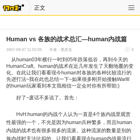
正文
Human vs 各族的战术总汇—human内战篇
作者：黑杰克
2007-09-07 11:55:05
0
从human03年横行一时到05年跌落低谷，再到今天的
HumanCraft。human的战术在近几年发生了天翻地覆的变
化。在此让我们看看现今human对各族的各种比较流行的
先进打法~我在此也总结一下~如果很多刚开始接触WarIII
的human玩家看到本文我相信一定会对你有所帮助:)
好了~废话不多说了。首先：
HvH:human的内战个人认为一直是4个族内战里观赏
性最强的一个，不光是因为human兵种繁多，而且human
内战的战术也有很多很多的流派。这种流派的数量是别的
族内战时无法比拟的。让我们看看现今human内战最流行