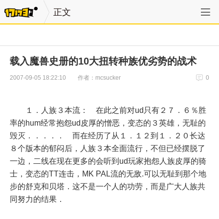
正文
载入魔兽史册的10大扭转种族优劣势的战术
作者：mcsucker
2007-09-05 18:22:10
0
１．人族３本流： 在此之前对ud只有２７．６％胜
率的hum经常抱怨ud皮厚的憎恶，变态的３英雄，无耻的
毁灭．．．．． 而在经历了从１．１２到１．２０长达
８个版本的郁闷后，人族３本全面流行，不但已经摆脱了
一边，二线在现在更多的会听到ud玩家抱怨人族皮厚的骑
士，变态的TT连击，MK PAL流的无敌.可以无耻到那个地
步的舒克和贝塔．这不是一个人的功劳，而是广大人族共
同努力的结果．