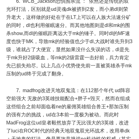
6. WCB_Jackson恐惧围杀流 ： 依然还是传统的双
光环打法，区别就是ud灵魂dk被挤到2发，而小弟dl则荣
升老大，这样做的好处在于在LT上可以在人族大法速分矿
的同时，dl也利用催眠速分。而其他地图则是dl和mk的围
杀show,而dl的催眠距离远大于mk的锤子。同时dl的MF速
度也快于MK，导致mk的经验值也少于dl,大战时谁先升到3
级，谁就占了大便宜，显然如果没什么失误的话，dl是先
于mk升好2级吸血，等mk的2级雷霆一击好前，兵力肯定
先已损失殆尽。以上几点小优势使先前一直被英雄杀手mk
压制的ud终于完成了翻身。
7. madfrog改进天地双鬼流：在112那个年代 ud阵容
空前强大 无敌的3英雄技能配合+胖子+毁灭，然而在组成
这些组合之前却面临着ne的雇佣英雄组合兽王+那加压制
的强有力的挑战，ud在3本前一度极为被动。而此时
MadFrog这位ud皇者毅然放弃了无比强大的3英雄，改进
了luci在ROC时代的经典天地双鬼双光环战术，改用单dk
＋天地鬼的打法，像是要故意挑战ne机动性的权威（其实