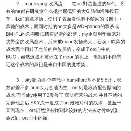
２．magicyang 吹风流： 在orc野蛮当道的年代，所
有的ne都在研究拿什么抵挡那疯狂的大G,防御塔和投石
车，我们的魔术扬，使用了表面看似弱不禁风的弓箭手＋
风德的战术，而同时期的ne大多是WD+panda的双杀或
BM+FL的杀召唤抵挡着野蛮的部落，my企图用华丽来对
抗野蛮的吹风战术，后来被moon发扬光大，召唤＋吹风的
战术完全扭转了之前的种族局势，变成了orc心中的
BUG．虽然这战术被记在了moon的头上，但我们不能忘
记这个战术的鼻祖是来自中国的魔术扬．
３．sky流,在那个年代中,hum和orc基本是5 5开，双
方都差不多,hum以万金油为主，orc则是狼骑配合撒满的
战术,而当sky使用了2发兽王,双法师营的战术,并且不断的
完善他之后,SKY流一度成了orc最难对付的战术，甚至一
直到现在，orc仍然没有找到比较好的方法来对付sky流，
sky流，orc心中的痛!