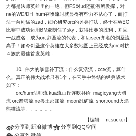
力都是法师英雄里的一绝，但FS对ud还能有所发挥，对
ne的WD/DH hum召唤流时就显得有些力不从心了，而打
法一向刚猛的zad，细心研究orc的另类打法，终于在WEG
比赛中成功运用BM牵制住了sky，获得比赛的胜利，并且
一战成名，成为orc剑圣流的代表，和farseer齐名的剑圣流
高手！如今剑圣这个英雄在大多数地图上已经成为orc对抗
４族的最佳首发英雄．
10. 伟大的暴雪补丁流：什么复活流，cctv流，算什
么。真正的伟大战术只有1个，在它手中终结的经典战术
如下：
orc/hum法师流 kua流山丘连吃补给 magicyang大树
流 orc箭塔流 ne兽王那加流 moon乱矿流 shortround火焰
熊猫流等。。。。。。
【编辑：mcsucker】
t
z
分享到新浪微博
分享到QQ空间
分享到微信