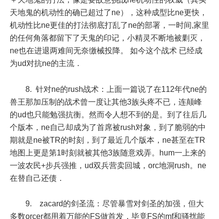
天地鬼的机动性的确已超过了ne），这种成型比ne更快，
机动性比ne更佳的打法彻底打乱了ne的部署，一时间,家里
的任何角落都留下了天鬼的印记，小精灵不断地被剿灭，
ne也在进退两难间无奈缴械投降。 如今这个战术 已经成
为ud对抗ne的主流．
8. 针对ne的rush战术：上面一篇说了在112年代ne的
兽王那加压制的战术曾一度让其他3族头疼不已，连颠峰
的ud也只能勉强抗衡。然而令人想不到的是。到了往后几
个版本，ne自己却成为了首席被rush对象，到了脆弱的中
期就是ne被TR的时刻，到了最近几个版本，ne甚至在TR
地图上更是第1时刻就被其他3族随意戏弄。hum一上来的
一波农民+步兵强推，ud双兵营卖回城，orc地洞rush。ne
在替自己还债．
9. zacard的剑圣流：尽管暴雪对剑圣的加强，但大
多数orcer都用着万能的FS做首发，毕竟FS的mf和骚扰能