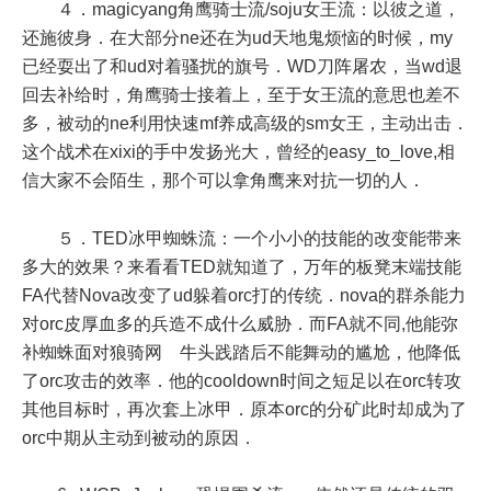
４．magicyang角鹰骑士流/soju女王流：以彼之道，
还施彼身．在大部分ne还在为ud天地鬼烦恼的时候，my
已经耍出了和ud对着骚扰的旗号．WD刀阵屠农，当wd退
回去补给时，角鹰骑士接着上，至于女王流的意思也差不
多，被动的ne利用快速mf养成高级的sm女王，主动出击．
这个战术在xixi的手中发扬光大，曾经的easy_to_love,相
信大家不会陌生，那个可以拿角鹰来对抗一切的人．
５．TED冰甲蜘蛛流：一个小小的技能的改变能带来
多大的效果？来看看TED就知道了，万年的板凳末端技能
FA代替Nova改变了ud躲着orc打的传统．nova的群杀能力
对orc皮厚血多的兵造不成什么威胁．而FA就不同,他能弥
补蜘蛛面对狼骑网 牛头践踏后不能舞动的尴尬，他降低
了orc攻击的效率．他的cooldown时间之短足以在orc转攻
其他目标时，再次套上冰甲．原本orc的分矿此时却成为了
orc中期从主动到被动的原因．