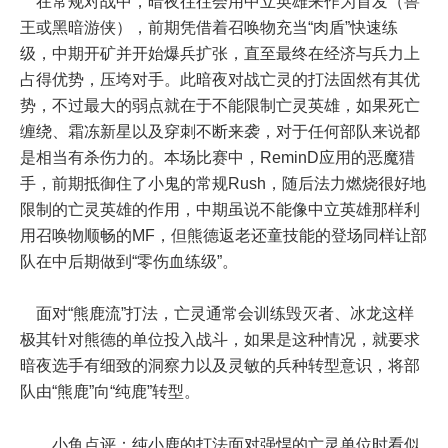
在常规对战中，暗夜往往会用中立英雄来作为首发（兽
王或黑暗游侠），前期凭借着召唤物充当“肉盾”快速练
级，中期开矿并开始爆兵扩张，直至最终在经济与兵力上
占得优势，压垮对手。此暗夜对战亡灵的打法固然有其优
势，不过最大的弱点就在于不能限制亡灵英雄，如果死亡
缠绕、霜冻新星以及穿刺不断来袭，对于任何部队来说都
是相当有杀伤力的。本场比赛中，ReminD应用的恶魔猎
手，前期抵御住了小鬼的常规Rush，随后法力燃烧很好地
限制的亡灵英雄的作用，中期虽说不能像中立英雄那样利
用召唤物顺畅的MF，但熊德返老还童技能的登场同样让部
队在中后期做到“零伤血练级”。
面对“熊鹿流”打法，亡灵通常会训练毁灭者、冰龙这样
极其针对熊德的单位投入战斗，如果是这种情况，就要求
暗夜选手有细致的洞察力以及灵敏的兵种转型意识，将部
队由“熊鹿”向“纯鹿”转型。
小鱼点评：纯小鹿的打法面对强悍的亡灵单位时看似