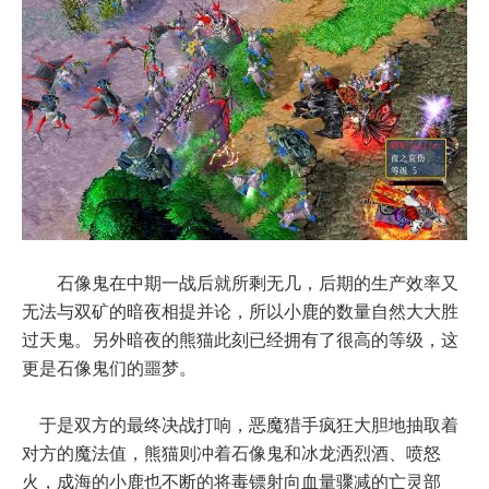
石像鬼在中期一战后就所剩无几，后期的生产效率又
无法与双矿的暗夜相提并论，所以小鹿的数量自然大大胜
过天鬼。另外暗夜的熊猫此刻已经拥有了很高的等级，这
更是石像鬼们的噩梦。
于是双方的最终决战打响，恶魔猎手疯狂大胆地抽取着
对方的魔法值，熊猫则冲着石像鬼和冰龙洒烈酒、喷怒
火，成海的小鹿也不断的将毒镖射向血量骤减的亡灵部