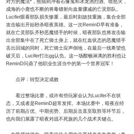
对方的魔法*，熊猫则冲着石像鬼和冰龙洒烈酒、喷怒火，
成海的小鹿也不断的将毒镖射向血量骤减的亡灵部队。
Lucifer眼看部队损失惨重，最后时刻故技重施，集合全部
攻击输出开始秒杀暗夜英雄。这一次ReminD早有准备，
就在亡灵部队齐秒恶魔猎手的时候，暗夜部队也将攻击输
出全部集中在了死亡骑士身上，就在红血状态的恶魔猎手
丢出回城的同时，死亡骑士应声倒地，在最后一线希望也
破灭后，Lucifer打出gg认负。这一场酣畅淋漓的胜利也让
ReminD问鼎了他职业生涯当中的第一个世界冠军！
点评：转型决定成败
看过整场比赛，或许有些玩家会认为Lucifer不在状
态，又或者是ReminD超常发挥。本场比赛中，暗夜在经
历了前期占优、中期劣势、后期反击直至取胜等环节后，
也向我们展露了暗夜对战不死族的几个战术关键点。