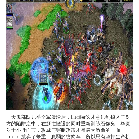
天鬼部队几乎全军覆没后，Lucifer这才意识到掉入了对
方的陷阱之中，在赶忙撤退的同时重新训练石像鬼（毕竟
对于小鹿而言，攻城与穿刺攻击才是最为致命的，而
Lucifer放弃了笨重、脆弱的绞肉车，所以只有坚持生产机