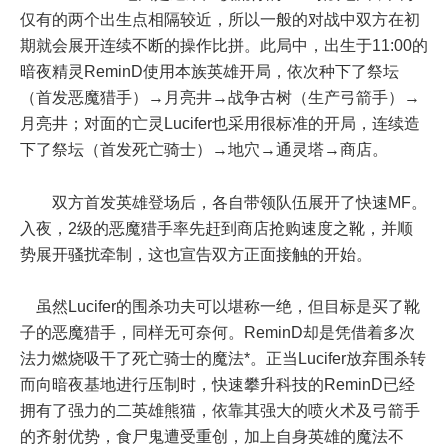
仅有的两个出生点相隔较近，所以一般的对战中双方在初
期就会展开连续不断的操作比拼。此局中，出生于11:00的
暗夜精灵ReminD使用本族英雄开局，依次种下了祭坛
（首发恶魔猎手）→月亮井→战争古树（生产弓箭手）→
月亮井；对面的亡灵Lucifer也采用很标准的开局，连续造
下了祭坛（首发死亡骑士）→地穴→通灵塔→商店。
双方首发英雄登场后，各自带领队伍展开了快速MF。
入夜，2级的恶魔猎手率先赶到商店抢购速度之靴，并顺
势展开骚扰牵制，这也宣告双方正面接触的开始。
虽然Lucifer的围杀功夫可以堪称一绝，但目标是买了靴
子的恶魔猎手，同样无可奈何。ReminD却是凭借着多次
法力燃烧吸干了死亡骑士的魔法*。正当Lucifer放弃围杀转
而向暗夜基地进行压制时，快速攀升科技的ReminD已经
拥有了强力的二英雄熊猫，依靠其强大的喷火术及弓箭手
的齐射优势，食尸鬼遭受重创，加上自身英雄的魔法不