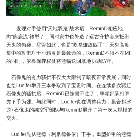
发现对手使用“天地双鬼”战术后，ReminD相应地
向“熊鹿流”转型了，同时家中也补造了远古守护者来抵御
天鬼的偷袭。尽管如此，也是“双拳难敌四手”，天鬼高度
集中的攻击对于小精灵是最致命的，ReminD不得不在MF
的同时，依靠保存权仗将熊猫送回基地协助防守。
石像鬼的有力骚扰不仅大大限制了暗夜正常发展，同时
也给Lucifer攀升三本争取到了宝贵时间。在连续多次驱赶
石像鬼的骚扰后，ReminD已按耐不住了，率领部队打算
先下手为强。与此同时，Lucifer也在调整兵力，集合起冰
龙+石像鬼的纯空军部队与ReminD展开了第一次大规模的
交火。
Lucifer先从熊德（利爪德鲁依）下手，重型护甲的熊德