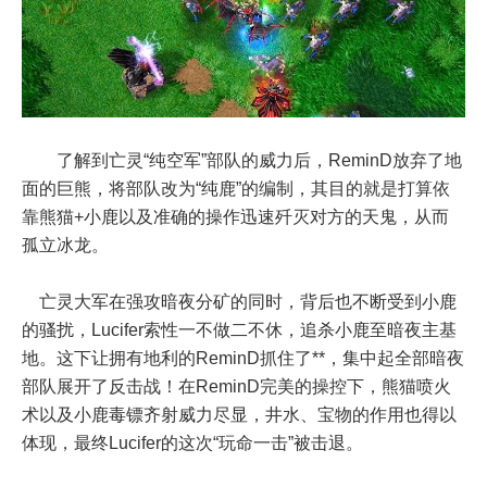
了解到亡灵“纯空军”部队的威力后，ReminD放弃了地
面的巨熊，将部队改为“纯鹿”的编制，其目的就是打算依
靠熊猫+小鹿以及准确的操作迅速歼灭对方的天鬼，从而
孤立冰龙。
亡灵大军在强攻暗夜分矿的同时，背后也不断受到小鹿
的骚扰，Lucifer索性一不做二不休，追杀小鹿至暗夜主基
地。这下让拥有地利的ReminD抓住了**，集中起全部暗夜
部队展开了反击战！在ReminD完美的操控下，熊猫喷火
术以及小鹿毒镖齐射威力尽显，井水、宝物的作用也得以
体现，最终Lucifer的这次“玩命一击”被击退。