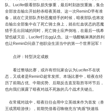
队。Lucifer眼看部队损失惨重，最后时刻故技重施，集合
全部攻击输出开始秒杀暗夜英雄。这一次ReminD早有准
备，就在亡灵部队齐秒恶魔猎手的时候，暗夜部队也将攻
击输出全部集中在了死亡骑士身上，就在红血状态的恶魔
猎手丢出回城的同时，死亡骑士应声倒地，在最后一线希
望也破灭后，Lucifer打出gg认负。这一场酣畅淋漓的胜利
也让ReminD问鼎了他职业生涯当中的第一个世界冠军！
点评：转型决定成败
看过整场比赛，或许有些玩家会认为Lucifer不在状
态，又或者是ReminD超常发挥。本场比赛中，暗夜在经
历了前期占优、中期劣势、后期反击直至取胜等环节后，
也向我们展露了暗夜对战不死族的几个战术关键点。
在常规对战中，暗夜往往会用中立英雄来作为首发（兽
王或黑暗游侠），前期凭借着召唤物充当“肉盾”快速练