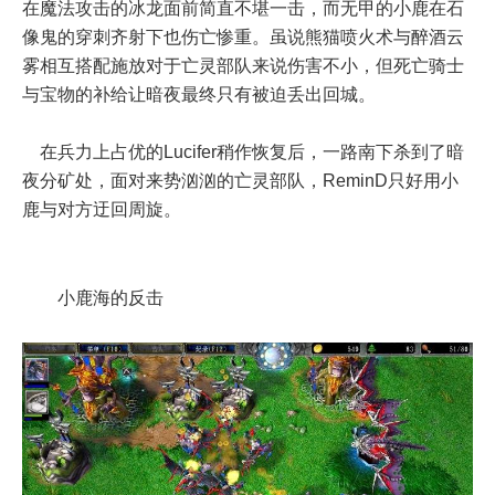
在魔法攻击的冰龙面前简直不堪一击，而无甲的小鹿在石
像鬼的穿刺齐射下也伤亡惨重。虽说熊猫喷火术与醉酒云
雾相互搭配施放对于亡灵部队来说伤害不小，但死亡骑士
与宝物的补给让暗夜最终只有被迫丢出回城。
在兵力上占优的Lucifer稍作恢复后，一路南下杀到了暗
夜分矿处，面对来势汹汹的亡灵部队，ReminD只好用小
鹿与对方迂回周旋。
小鹿海的反击