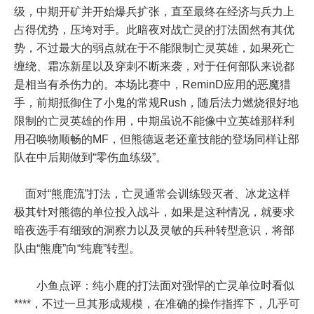
级，中期开矿并开始爆兵扩张，直至最终在经济与兵力上
占得优势，压垮对手。此暗夜对战亡灵的打法固然有其优
势，不过最大的弱点就在于不能限制亡灵英雄，如果死亡
缠绕、霜冻新星以及穿刺不断来袭，对于任何部队来说都
是相当有杀伤力的。本场比赛中，ReminD应用的恶魔猎
手，前期抵御住了小鬼的常规Rush，随后法力燃烧很好地
限制的亡灵英雄的作用，中期虽说不能像中立英雄那样利
用召唤物顺畅的MF，但熊德返老还童技能的登场同样让部
队在中后期做到“零伤血练级”。
面对“熊鹿流”打法，亡灵通常会训练毁灭者、冰龙这样
极其针对熊德的单位投入战斗，如果是这种情况，就要求
暗夜选手有细致的洞察力以及灵敏的兵种转型意识，将部
队由“熊鹿”向“纯鹿”转型。
小鱼点评：纯小鹿的打法面对强悍的亡灵单位时看似
****，不过一旦其形成规模，在准确的操作指挥下，几乎可