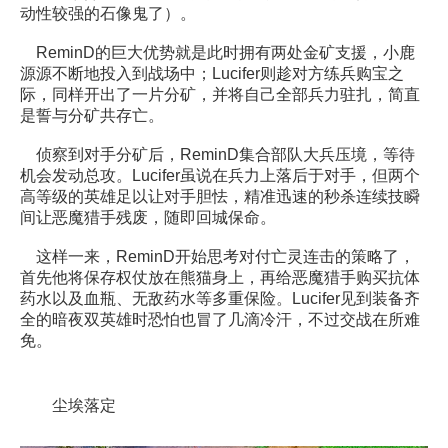
动性较强的石像鬼了）。
ReminD的巨大优势就是此时拥有两处金矿支援，小鹿
源源不断地投入到战场中；Lucifer则趁对方练兵购宝之
际，同样开出了一片分矿，并将自己全部兵力驻扎，简直
是誓与分矿共存亡。
侦察到对手分矿后，ReminD集合部队大兵压境，等待
机会发动总攻。Lucifer虽说在兵力上落后于对手，但两个
高等级的英雄足以让对手胆怯，精准迅速的秒杀连续技瞬
间让恶魔猎手残废，随即回城保命。
这样一来，ReminD开始思考对付亡灵连击的策略了，
首先他将保存权仗放在熊猫身上，再给恶魔猎手购买抗体
药水以及血瓶、无敌药水等多重保险。Lucifer见到装备齐
全的暗夜双英雄时恐怕也冒了几滴冷汗，不过交战在所难
免。
尘埃落定