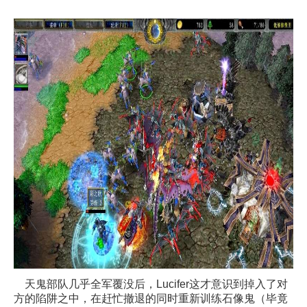
天鬼部队几乎全军覆没后，Lucifer这才意识到掉入了对
方的陷阱之中，在赶忙撤退的同时重新训练石像鬼（毕竟