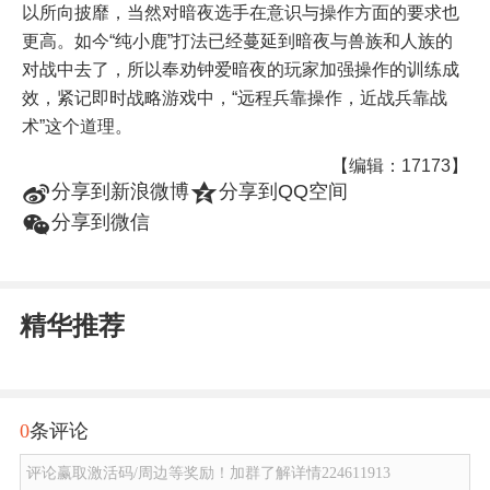
以所向披靡，当然对暗夜选手在意识与操作方面的要求也
更高。如今“纯小鹿”打法已经蔓延到暗夜与兽族和人族的
对战中去了，所以奉劝钟爱暗夜的玩家加强操作的训练成
效，紧记即时战略游戏中，“远程兵靠操作，近战兵靠战
术”这个道理。
【编辑：17173】
t
z
分享到新浪微博
分享到QQ空间
w
分享到微信
精华推荐
0
条评论
评论赢取激活码/周边等奖励！加群了解详情224611913