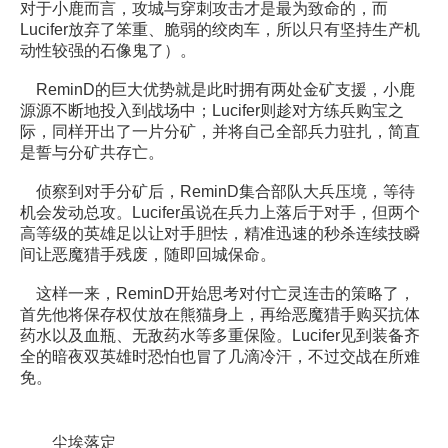
对于小鹿而言，攻城与穿刺攻击才是最为致命的，而
Lucifer放弃了笨重、脆弱的绞肉车，所以只有坚持生产机
动性较强的石像鬼了）。
ReminD的巨大优势就是此时拥有两处金矿支援，小鹿
源源不断地投入到战场中；Lucifer则趁对方练兵购宝之
际，同样开出了一片分矿，并将自己全部兵力驻扎，简直
是誓与分矿共存亡。
侦察到对手分矿后，ReminD集合部队大兵压境，等待
机会发动总攻。Lucifer虽说在兵力上落后于对手，但两个
高等级的英雄足以让对手胆怯，精准迅速的秒杀连续技瞬
间让恶魔猎手残废，随即回城保命。
这样一来，ReminD开始思考对付亡灵连击的策略了，
首先他将保存权仗放在熊猫身上，再给恶魔猎手购买抗体
药水以及血瓶、无敌药水等多重保险。Lucifer见到装备齐
全的暗夜双英雄时恐怕也冒了几滴冷汗，不过交战在所难
免。
尘埃落定