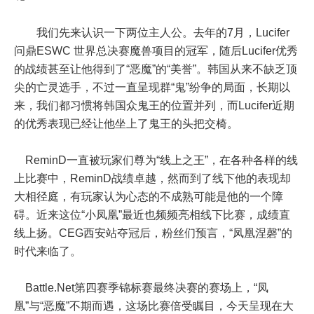
我们先来认识一下两位主人公。去年的7月，Lucifer
问鼎ESWC 世界总决赛魔兽项目的冠军，随后Lucifer优秀
的战绩甚至让他得到了“恶魔”的“美誉”。韩国从来不缺乏顶
尖的亡灵选手，不过一直呈现群“鬼”纷争的局面，长期以
来，我们都习惯将韩国众鬼王的位置并列，而Lucifer近期
的优秀表现已经让他坐上了鬼王的头把交椅。
ReminD一直被玩家们尊为“线上之王”，在各种各样的线
上比赛中，ReminD战绩卓越，然而到了线下他的表现却
大相径庭，有玩家认为心态的不成熟可能是他的一个障
碍。近来这位“小凤凰”最近也频频亮相线下比赛，成绩直
线上扬。CEG西安站夺冠后，粉丝们预言，“凤凰涅磬”的
时代来临了。
Battle.Net第四赛季锦标赛最终决赛的赛场上，“凤
凰”与“恶魔”不期而遇，这场比赛倍受瞩目，今天呈现在大