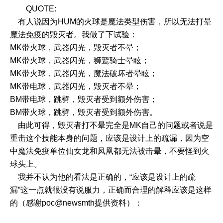
QUOTE:
有人说因为HUM的火球是魔法类型伤害，所以无法打晕
魔法免疫的毁灭者。我做了下试验：
MK带火球，武器闪光，毁灭者不晕；
MK带火球，武器闪光，狮鹫骑士晕眩；
MK带火球，武器闪光，魔法破坏者晕眩；
MK带电球，武器闪光，毁灭者不晕；
BM带电球，跳劈，毁灭者受到额外伤害；
BM带火球，跳劈，毁灭者受到额外伤害。
由此可得，毁灭者打不晕完全是MK自己的问题或者说是
重击这个技能本身的问题，应该是设计上的疏漏，因为空
中魔法免疫单位仙女龙和凤凰都无法被击晕，不要怪到火
球头上。
我并不认为他的看法是正确的，“应该是设计上的疏
漏”这一点就很没有说服力，正确而合理的解释应该是这样
的（感谢
poc@newsmth
提供资料）：