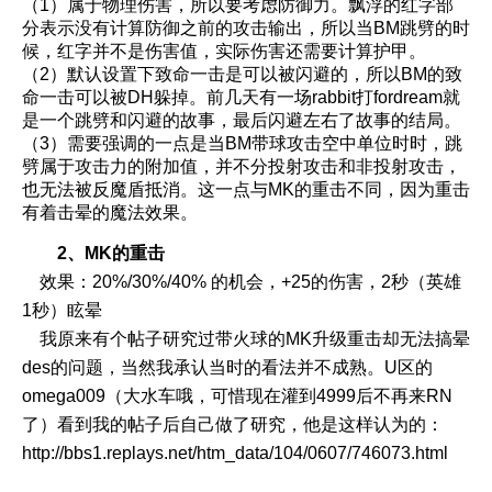
（1）属于物理伤害，所以要考虑防御力。飘浮的红字部
分表示没有计算防御之前的攻击输出，所以当BM跳劈的时
候，红字并不是伤害值，实际伤害还需要计算护甲。
（2）默认设置下致命一击是可以被闪避的，所以BM的致
命一击可以被DH躲掉。前几天有一场rabbit打fordream就
是一个跳劈和闪避的故事，最后闪避左右了故事的结局。
（3）需要强调的一点是当BM带球攻击空中单位时时，跳
劈属于攻击力的附加值，并不分投射攻击和非投射攻击，
也无法被反魔盾抵消。这一点与MK的重击不同，因为重击
有着击晕的魔法效果。
2、MK的重击
效果：20%/30%/40% 的机会，+25的伤害，2秒（英雄
1秒）眩晕
我原来有个帖子研究过带火球的MK升级重击却无法搞晕
des的问题，当然我承认当时的看法并不成熟。U区的
omega009（大水车哦，可惜现在灌到4999后不再来RN
了）看到我的帖子后自己做了研究，他是这样认为的：
http://bbs1.replays.net/htm_data/104/0607/746073.html