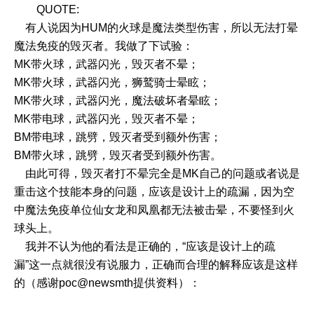
QUOTE:
有人说因为HUM的火球是魔法类型伤害，所以无法打晕
魔法免疫的毁灭者。我做了下试验：
MK带火球，武器闪光，毁灭者不晕；
MK带火球，武器闪光，狮鹫骑士晕眩；
MK带火球，武器闪光，魔法破坏者晕眩；
MK带电球，武器闪光，毁灭者不晕；
BM带电球，跳劈，毁灭者受到额外伤害；
BM带火球，跳劈，毁灭者受到额外伤害。
由此可得，毁灭者打不晕完全是MK自己的问题或者说是
重击这个技能本身的问题，应该是设计上的疏漏，因为空
中魔法免疫单位仙女龙和凤凰都无法被击晕，不要怪到火
球头上。
我并不认为他的看法是正确的，“应该是设计上的疏
漏”这一点就很没有说服力，正确而合理的解释应该是这样
的（感谢
poc@newsmth
提供资料）：