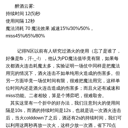
醉酒云雾:
持续时间 12(5)秒
使用间隔 12秒
魔法消耗 70 魔法效果 减速15%/30%/50%，
miss45%/65%/80%
记得N区以前有人研究过酒火的使用（忘了是谁了，
好像是fb，汗-_-!），他认为PD魔法值毕竟有限，如果每
次都酒火连击耗魔太多，实验证明一场仗中同样是把魔法
用完的情况下，酒火连击不如单纯用火造成的伤害多。但
另一方面毕竟一场仗时间有限，很难把魔法用完，这样单
位时间内还是酒火连击造成的伤害多；而且火还有减速和
miss功能。二者相较，算是个博弈吧，很难取舍。
其实这里有一个折中的好办法，我们注意到火的使用间
隔是10s，而酒的持续时间是12s，也就是说一次酒火连击
后，当火colddown了之后，酒还有2s的持续时间，我们可
以利用这两秒再放一次火，这样少放一次酒，省下70点