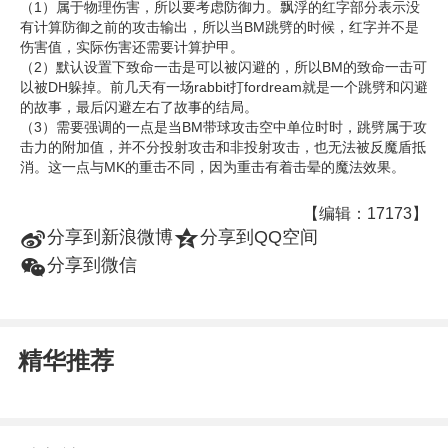
（1）属于物理伤害，所以要考虑防御力。飘浮的红字部分表示没
有计算防御之前的攻击输出，所以当BM跳劈的时候，红字并不是
伤害值，实际伤害还需要计算护甲。
（2）默认设置下致命一击是可以被闪避的，所以BM的致命一击可
以被DH躲掉。前几天有一场rabbit打fordream就是一个跳劈和闪避
的故事，最后闪避左右了故事的结局。
（3）需要强调的一点是当BM带球攻击空中单位时时，跳劈属于攻
击力的附加值，并不分投射攻击和非投射攻击，也无法被反魔盾抵
消。这一点与MK的重击不同，因为重击有着击晕的魔法效果。
【编辑：17173】
t
z
分享到新浪微博
分享到QQ空间
w
分享到微信
精华推荐