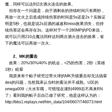
魔，同样可以达到2次酒火连击的效果。
但存在一个问题是，由于酒剩余的持续时间只有两秒，
再放一次火之后造成持续伤害的时间是5s还是2s？实验证
明是5秒，也就是说2s后酒的减速和miss效果消失，但持
续伤害还会再存在3s。这样对于一个280MP的PD来说，
就可以只用210点魔法同样达到两次酒火连击的效果，省
下的魔法可以再放一次火。
2、MK的重击
效果：20%/30%/40% 的机会，+25的伤害，2秒（英雄
1秒）眩晕
我原来有个帖子研究过带火球的MK升级重击却无法搞晕
des的问题，当然我承认当时的看法并不成熟。U区的
omega009（大水车哦，可惜现在灌到4999后不再来RN
了）看到我的帖子后自己做了研究，他是这样认为的：
http://bbs1.replays.net/htm_data/104/0607/746073.html