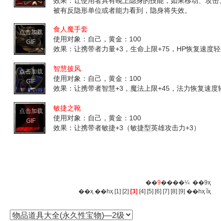
效果：让使用者具有晚上隐身的技能，如果移动、攻击
被有反隐形单位或者能力看到，隐身将失效。
食人魔手套
点击加载
使用对象：自己，黄金：100
GIF
效果：让携带者力量+3，生命上限+75，HP恢复速度
智慧披风
点击加载
使用对象：自己，黄金：100
GIF
效果：让携带者智慧+3，魔法上限+45，法力恢复速度
敏捷之靴
点击加载
使用对象：自己，黄金：100
GIF
效果：让携带者敏捷+3（敏捷型英雄攻击力+3）
��
9
����¼ ��9ҳ
��ҳ
��һҳ
[1]
[2]
[3]
[4]
[5]
[6]
[7]
[8]
[9]
��һҳ
ĩҳ