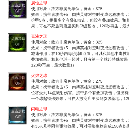
腐蚀之球
点击加载
使用对象：敌方非魔免单位，黄金：375
GIF
效果：携带者攻击+5，肉搏英雄对空时变成远程攻击，
护甲5点，携带多个有叠加攻击，但没有叠加效果。和
果，可在不死族商店里买到(3级基地，120秒再生，最大
毒液之球
点击加载
使用对象：敌方非魔免单位，黄金：325
GIF
效果：携带者攻击+5，肉搏英雄对空时变成远程攻击
减速作用，在10秒内每秒掉9点血，可以和其他中毒技
叠加效果。和其他球一起时，只有第一个球起特殊效果
120秒再生，最大数量1)
火焰之球
点击加载
使用对象：敌方非魔免单位，黄金：275
GIF
效果：携带者攻击+5，肉搏英雄对空时变成远程攻击，
位将受到14点溅射伤害。携带多个有叠加攻击，但没
一个球起特殊效果，可在人族商店里买到(3级基地，12
闪电之球
点击加载
使用对象：敌方非魔免单位，黄金：375
GIF
效果：携带者攻击+5，肉搏英雄对空时变成远程攻击，
有35%几率附带驱散效果，可对召唤生物造成150点