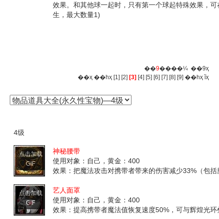
效果。和其他球一起时，只有第一个球起特殊效果，可在
生，最大数量1)
��
9
����¼ ��9ҳ
��ҳ
��һҳ
[1]
[2]
[3]
[4]
[5]
[6]
[7]
[8]
[9]
��һҳ
ĩҳ
4级
神秘腰带
点击加载
使用对象：自己，黄金：400
GIF
效果：把魔法攻击对携带者带来的伤害减少33%（包
艺人面罩
点击加载
使用对象：自己，黄金：400
GIF
效果：提高携带者魔法值恢复速度50%，可与辉煌光环