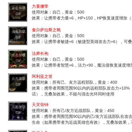
力量腰带
点击加载
使用对象：自己，黄金：500
GIF
效果：让携带者力量+6，HP+150，HP恢复速度增加
奎尔萨拉斯之靴
点击加载
使用对象：自己，黄金：500
GIF
效果：让携带者敏捷+6（敏捷型英雄攻击力+6），可
法师长袍
点击加载
使用对象：自己，黄金：500
GIF
效果：让携带者智慧+6，法力+90，魔法值恢复速度增
阿利亚之笛
点击加载
使用对象：所有己、友方远程部队，黄金：400
GIF
效果：携带者周围范围90以内的远程部队攻击力+10
话），无叠加效果，不能与强击光环同时使用
天灾骨钟
点击加载
使用对象：所有己/友方近战部队，黄金：450
GIF
效果：携带者周围范围90以内的己/友方近战部队在攻
生命（如果携带者为近战英雄也有效），无叠加效果，