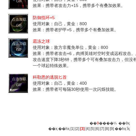
GIF
效果：携带者攻击力+15，携带多个有叠加效果。
防御指环+5
点击加载
使用对象：自己，黄金：800
GIF
效果：携带者护甲+5，携带多个有叠加效果。
霜冻之球
点击加载
使用对象：敌方非魔免单位，黄金：800
GIF
效果：携带者攻击+6，肉搏英雄对空时变成远程攻击
攻击速度下降3秒钟，携带多个可有叠加攻击力，但没
一个球起特殊效果。
科勒恩的逃脱匕首
点击加载
使用对象：自己，黄金：400
GIF
效果：携带者可每隔30秒使用一次闪烁技能。
��
9
����¼ ��9ҳ
��ҳ
��һҳ
[1]
[2]
[3]
[4]
[5]
[6]
[7]
[8]
[9]
��һҳ
ĩҳ