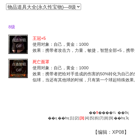
8级
王冠+5
点击加载
使用对象：自己，黄金：1000
GIF
效果：携带者攻击力，力量，敏捷，智慧全部+5，携
死亡面罩
点击加载
使用对象：自己，黄金：1000
GIF
效果：携带者把给对手造成的伤害的50%转化为自己
似球，当还有其他球的时候，只有第一个球起特殊效果
��
9
����¼ ��9ҳ
��ҳ
��һҳ
[1]
[2]
[3]
[4]
[5]
[6]
[7]
[8]
[9]
��һҳ
ĩҳ
【编辑：XP08】