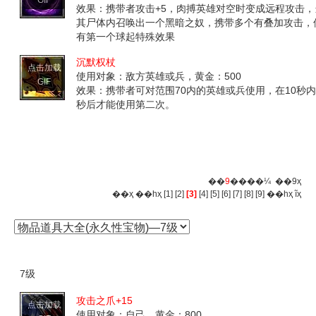
效果：携带者攻击+5，肉搏英雄对空时变成远程攻击
其尸体内召唤出一个黑暗之奴，携带多个有叠加攻击，
有第一个球起特殊效果
沉默权杖
点击加载
使用对象：敌方英雄或兵，黄金：500
GIF
效果：携带者可对范围70内的英雄或兵使用，在10秒
秒后才能使用第二次。
��
9
����¼ ��9ҳ
��ҳ
��һҳ
[1]
[2]
[3]
[4]
[5]
[6]
[7]
[8]
[9]
��һҳ
ĩҳ
7级
攻击之爪+15
点击加载
使用对象：自己，黄金：800