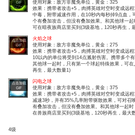
使用对象：敌方非魔免单位，黄金：325
GIF
效果：携带者攻击+5，肉搏英雄对空时变成远
中毒，附带减速作用，在10秒内每秒掉9点血，
个有叠加攻击，但没有叠加效果。和其他球一起
可在暗夜族商店里买到(3级基地，120秒再生，最
火焰之球
点击加载
使用对象：敌方非魔免单位，黄金：275
GIF
效果：携带者攻击+5，肉搏英雄对空时变成远
10以内的单位将受到14点溅射伤害。携带多个
其他球一起时，只有第一个球起特殊效果，可在人
再生，最大数量1)
闪电之球
点击加载
使用对象：敌方非魔免单位，黄金：375
GIF
效果：携带者攻击+5，肉搏英雄对空时变成远
减速3秒，并有35%几率附带驱散效果，可对召
有叠加攻击，但没有叠加效果。和其他球一起时
在兽族商店里买到(3级基地，120秒再生，最大数
4级