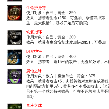
生命护身符
点击加载
使用对象：自己，黄金：350
GIF
效果：携带者生命+150，可叠加。杀怪可掉落，
生，最大数量1，游戏开始后可购买)
恢复指环
点击加载
使用对象：自己，黄金：200
GIF
效果：携带者生命恢复速度加快2hp/s，可叠加
闪避护符
点击加载
使用对象：自己，黄金：400
GIF
效果：携带者回避15%的攻击，无叠加效果。
腐蚀之球
点击加载
使用对象：敌方非魔免单位，黄金：375
GIF
效果：携带者攻击+5，肉搏英雄对空时变成远程
内削弱敌方护甲5点，携带多个有叠加攻击，但
只有第一个球起特殊效果，可在不死族商店里买到
量1)
毒液之球
点击加载